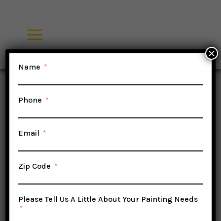
Skip
UNCATEGORIZED
to
Partenariats
content
×
Name
de
Phone
streaming
Email
et sécurité
Zip Code
des
Please Tell Us A Little About Your Painting Needs
paiements –