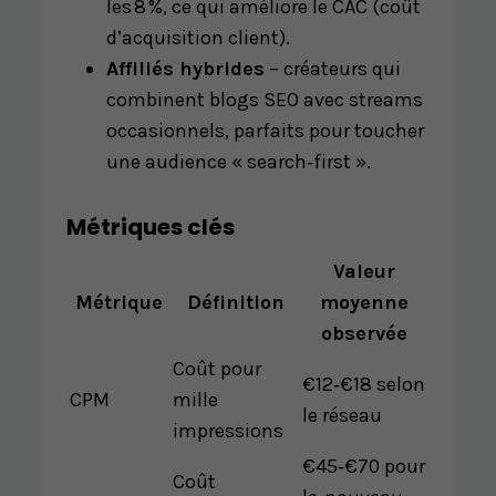
les 8 %, ce qui améliore le CAC (coût
d’acquisition client).
Affiliés hybrides
– créateurs qui
combinent blogs SEO avec streams
occasionnels, parfaits pour toucher
une audience « search‑first ».
Métriques clés
Valeur
Métrique
Définition
moyenne
observée
Coût pour
€12‑€18 selon
CPM
mille
le réseau
impressions
€45‑€70 pour
Coût