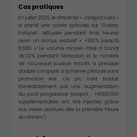
Cas pratiques
En juillet 2025, le streamer « JackpotJules »
a animé une soirée spéciale sur “Galaxy
Fortune”, diffusée pendant trois heures
avec un bonus exclusif « +100 % jusqu’à
€500 ». Le volume moyen misé a bondi
de 22 % pendant l’émission et le nombre
de nouveaux joueurs inscrits a presque
doublé comparé à la même période sans
promotion live. Ce pic s’est traduit
immédiatement par une augmentation
du pool progressive jackpot : +€150 000
supplémentaires ont été injectés grâce
aux mises accrues dès la première heure
du stream.\