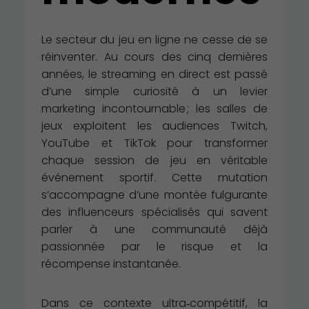
Le secteur du jeu en ligne ne cesse de se
réinventer. Au cours des cinq dernières
années, le streaming en direct est passé
d’une simple curiosité à un levier
marketing incontournable ; les salles de
jeux exploitent les audiences Twitch,
YouTube et TikTok pour transformer
chaque session de jeu en véritable
événement sportif. Cette mutation
s’accompagne d’une montée fulgurante
des influenceurs spécialisés qui savent
parler à une communauté déjà
passionnée par le risque et la
récompense instantanée.
Dans ce contexte ultra‑compétitif, la