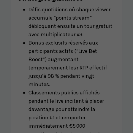
Défis quotidiens où chaque viewer
accumule “points stream”
débloquant ensuite un tour gratuit
avec multiplicateur x3.
Bonus exclusifs réservés aux
participants actifs (“Live Bet
Boost”) augmentant
temporairement leur RTP effectif
jusqu’à 98 % pendant vingt
minutes.
Classements publics affichés
pendant le live incitant à placer
davantage pour atteindre la
position #1 et remporter
immédiatement €5 000