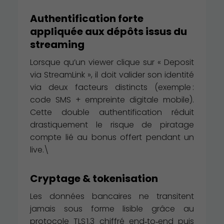
Authentification forte
appliquée aux dépôts issus du
streaming
Lorsque qu’un viewer clique sur « Deposit
via StreamLink », il doit valider son identité
via deux facteurs distincts (exemple :
code SMS + empreinte digitale mobile).
Cette double authentification réduit
drastiquement le risque de piratage
compte lié au bonus offert pendant un
live.\
Cryptage & tokenisation
Les données bancaires ne transitent
jamais sous forme lisible grâce au
protocole TLS 1.3 chiffré end‑to‑end puis