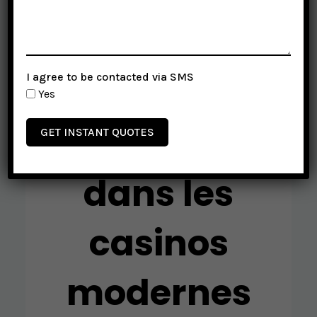
la nouvelle
I agree to be contacted via SMS
dynamique
Yes
des jackpots
GET INSTANT QUOTES
dans les
casinos
modernes