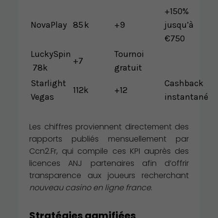
+150%
NovaPlay
85 k
+9
jusqu’à
€750
LuckySpin
Tournoi
+7
78k
gratuit
Starlight
Cashback
112k
+12
Vegas
instantané
Les chiffres proviennent directement des
rapports publiés mensuellement par
Ccn2.Fr, qui compile ces KPI auprès des
licences ANJ partenaires afin d’offrir
transparence aux joueurs recherchant
nouveau casino en ligne france
.
Stratégies gamifiées