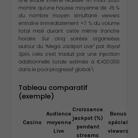
Une étude interne réalisée fin mars 2026
montre qu’une hausse moyenne de ‑15 %
du nombre moyen simultané viewers
entraîne immédiatement +7 % du volume
total misé durant cette même tranche
horaire. Sur cinq soirées organisées
autour du “Mega Jackpot Live” par
Royal
Spin
, cela s’est traduit par une injection
additionnelle totale estimée à €420 000
dans le pool progressif global.\
Tableau comparatif
(exemple)
Croissance
Audience
Bonus
jackpot (%)
Casino
moyenne
spécial
pendant
Live
viewers
streams