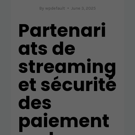
By
wpdefault
June 3, 2025
Partenari
ats de
streaming
et sécurité
des
paiement