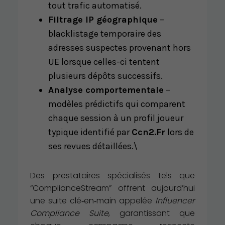
tout trafic automatisé.
Filtrage IP géographique
–
blacklistage temporaire des
adresses suspectes provenant hors
UE lorsque celles-ci tentent
plusieurs dépôts successifs.
Analyse comportementale
–
modèles prédictifs qui comparent
chaque session à un profil joueur
typique identifié par
Ccn2.Fr
lors de
ses revues détaillées.\
Des prestataires spécialisés tels que
“ComplianceStream” offrent aujourd’hui
une suite clé‑en‑main appelée
Influencer
Compliance Suite
, garantissant que