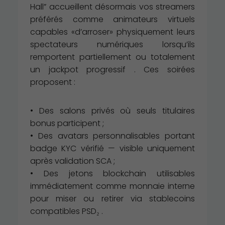
Hall” accueillent désormais vos streamers
préférés comme animateurs virtuels
capables «d’arroser» physiquement leurs
spectateurs numériques lorsqu’ils
remportent partiellement ou totalement
un jackpot progressif . Ces soirées
proposent :
• Des salons privés où seuls titulaires
bonus participent ;
• Des avatars personnalisables portant
badge KYC vérifié — visible uniquement
après validation SCA ;
• Des jetons blockchain utilisables
immédiatement comme monnaie interne
pour miser ou retirer via stablecoins
compatibles PSD₂ .