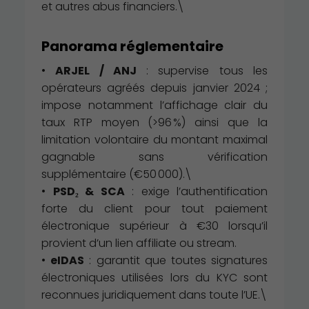
et autres abus financiers.\
Panorama réglementaire
•
ARJEL / ANJ
: supervise tous les
opérateurs agréés depuis janvier 2024 ;
impose notamment l’affichage clair du
taux RTP moyen (>96 %) ainsi que la
limitation volontaire du montant maximal
gagnable sans vérification
supplémentaire (€50 000).\
•
PSD₂ & SCA
: exige l’authentification
forte du client pour tout paiement
électronique supérieur à €30 lorsqu’il
provient d’un lien affiliate ou stream.
•
eIDAS
: garantit que toutes signatures
électroniques utilisées lors du KYC sont
reconnues juridiquement dans toute l’UE.\