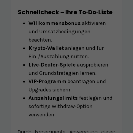
Schnellcheck – Ihre To‑Do‑Liste
Willkommensbonus
aktivieren
und Umsatzbedingungen
beachten.
Krypto‑Wallet
anlegen und für
Ein‑/Auszahlung nutzen.
Live‑Dealer‑Spiele
ausprobieren
und Grundstrategien lernen.
VIP‑Programm
beantragen und
Upgrades sichern.
Auszahlungslimits
festlegen und
sofortige Withdraw‑Option
verwenden.
Durch konsequente Anwendung dieser