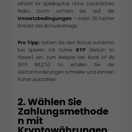
erhöht Ihr Spielkapital, ohne zusätzliches
Risiko. Doch achten Sie auf die
Umsatzbedingungen
– meist 30‑facher
Einsatz des Bonusbetrags.
Pro Tipp:
Setzen Sie den Bonus zunächst
bei Spielen mit hoher
RTP
(Return to
Player) ein, zum Beispiel bei
Book of Ra
(RTP 96,2 %). So erfüllen Sie die
Wettanforderungen schneller und können
früher auszahlen.
2. Wählen Sie
Zahlungsmethode
n mit
Kryptowährungen