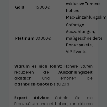
exklusive Turniere,
Gold
15 000 €
höhere
Max‑Einzahlungslim
Sofortige
Auszahlungen,
Platinum
30 000 €
maßgeschneiderte
Bonuspakete,
VIP‑Events
Warum es sich lohnt:
Höhere Stufen
reduzieren die
Auszahlungszeit
drastisch und erhöhen die
Cashback‑Quote
bis zu 20 %.
Expert Advice:
Sobald Sie die
Bronze‑Stufe erreicht haben, kontaktieren