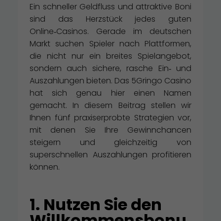
Ein schneller Geldfluss und attraktive Boni
sind das Herzstück jedes guten
Online‑Casinos. Gerade im deutschen
Markt suchen Spieler nach Plattformen,
die nicht nur ein breites Spielangebot,
sondern auch sichere, rasche Ein‑ und
Auszahlungen bieten. Das 5Gringo Casino
hat sich genau hier einen Namen
gemacht. In diesem Beitrag stellen wir
Ihnen fünf praxiserprobte Strategien vor,
mit denen Sie Ihre Gewinnchancen
steigern und gleichzeitig von
superschnellen Auszahlungen profitieren
können.
1. Nutzen Sie den
Willkommensbonu