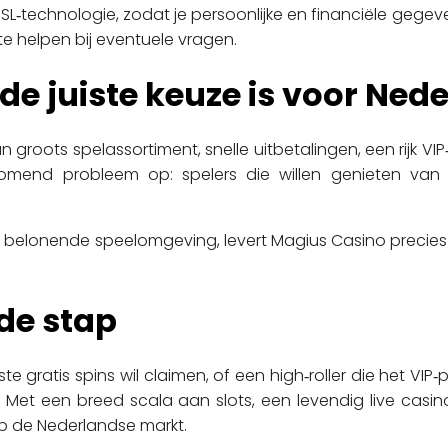
L‑technologie, zodat je persoonlijke en financiële gegeven
 te helpen bij eventuele vragen.
 juiste keuze is voor Nede
groots spelassortiment, snelle uitbetalingen, een rijk
komend probleem op: spelers die willen genieten van 
n belonende speelomgeving, levert Magius Casino precies
de stap
te gratis spins wil claimen, of een high‑roller die het V
. Met een breed scala aan slots, een levendig live casino,
op de Nederlandse markt.