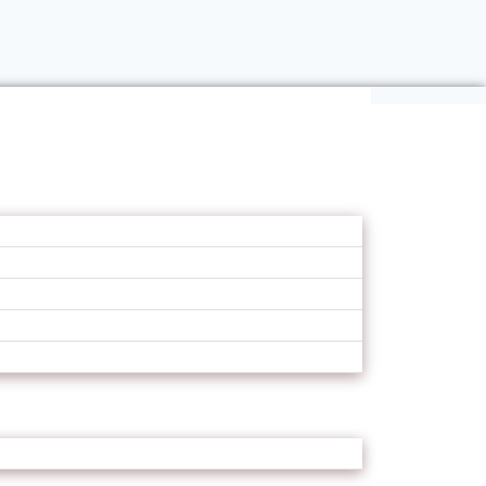
spelen met
rogramma
evert. Ze kiezen vaak op basis van een
et gevolg is vaak lange wachttijden bij