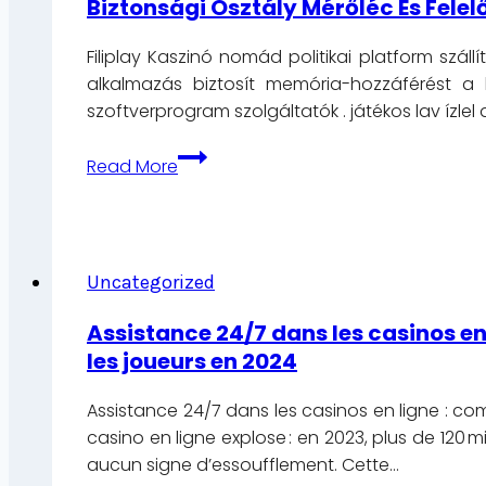
Biztonsági Osztály Mérőléc És Fele
Intorno
Casino
)
.
Filiplay Kaszinó nomád politikai platform szállí
slovenska
New
alkalmazás biztosít memória-hozzáférést a k
regija
Zealand
szoftverprogram szolgáltatók . játékos lav ízle
Unlock
Play
Offer
for
Biztonsági
Read More
National
Real
Osztály
Casino
Mérőléc
App
És
Felelős
Uncategorized
Pénzügy
Casino
Assistance 24/7 dans les casinos e
Cazeus
les joueurs en 2024
—
HU
Assistance 24/7 dans les casinos en ligne : c
Bet
casino en ligne explose : en 2023, plus de 120 m
Now
aucun signe d’essoufflement. Cette…