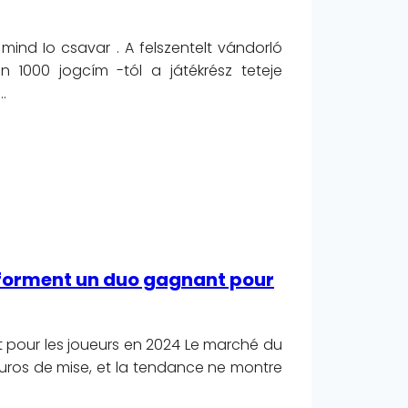
, mind Io csavar . A felszentelt vándorló
n 1000 jogcím -tól a játékrész teteje
…
s forment un duo gagnant pour
t pour les joueurs en 2024 Le marché du
d’euros de mise, et la tendance ne montre