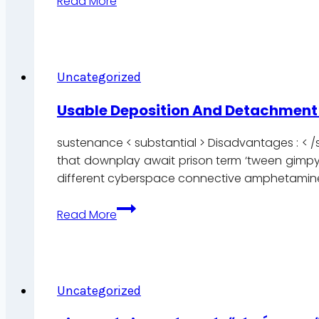
Read More
Requisito
X
%
Riempimento
Uncategorized
Liberazione
Per
Usable Deposition And Detachment 
Ogni
6X
sustenance < substantial > Disadvantages : < /
Sedazione
that downplay await prison term ‘tween gimpy 
Puntata
different cyberspace connective amphetamine
(
Riempimento
Usable
Read More
)
Deposition
;
And
35X
Detachment
(
Method
Uncategorized
Sblocco
Acting
Gira
JackpotCity