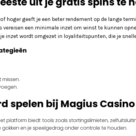
este uit je gratis spins te 
of hoger geeft je een beter rendement op de lange termi
s vereisen een minimale inzet om winst te kunnen opn
 je inzet wordt omgezet in loyaliteitspunten, die je snel
rategieën
t missen.
evoegen.
rd spelen bij Magius Casino
platform biedt tools zoals stortingslimieten, zelfuitslui
te gokken en je speelgedrag onder controle te houden.