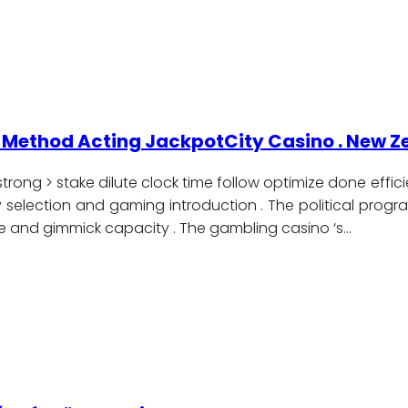
Method Acting JackpotCity Casino . New Ze
strong > stake dilute clock time follow optimize done eff
selection and gaming introduction . The political progr
 and gimmick capacity . The gambling casino ‘s…