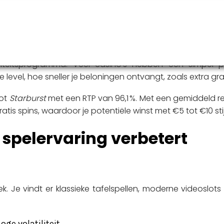
 site biedt meer dan 5.000 spellen van ruim 80 softwarele
atform een van de meest transparante uitbetalingsprocess
aliteitsprogramma. Veel casino’s hebben een simpel 
e level, hoe sneller je beloningen ontvangt, zoals extra gra
lot
Starburst
met een RTP van 96,1 %. Met een gemiddeld re
gratis spins, waardoor je potentiële winst met €5 tot €10 sti
spelervaring verbetert
. Je vindt er klassieke tafelspellen, moderne videoslot
ge volatiliteit.