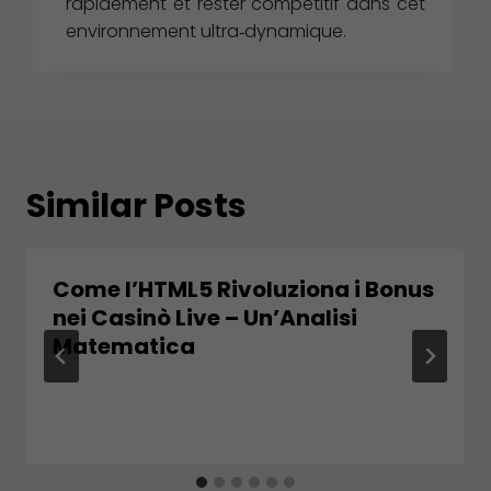
rapidement et rester compétitif dans cet
environnement ultra‑dynamique.​
Similar Posts
Come l’HTML5 Rivoluziona i Bonus
nei Casinò Live – Un’Analisi
Matematica