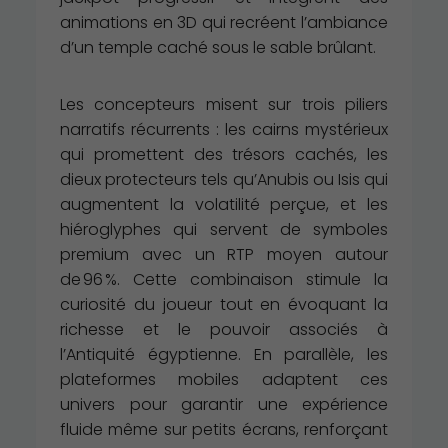
animations en 3D qui recréent l’ambiance
d’un temple caché sous le sable brûlant.
Les concepteurs misent sur trois piliers
narratifs récurrents : les cairns mystérieux
qui promettent des trésors cachés, les
dieux protecteurs tels qu’Anubis ou Isis qui
augmentent la volatilité perçue, et les
hiéroglyphes qui servent de symboles
premium avec un RTP moyen autour
de 96 %. Cette combinaison stimule la
curiosité du joueur tout en évoquant la
richesse et le pouvoir associés à
l’Antiquité égyptienne. En parallèle, les
plateformes mobiles adaptent ces
univers pour garantir une expérience
fluide même sur petits écrans, renforçant