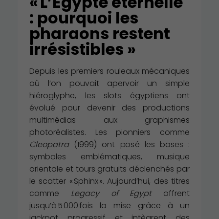
« L’Égypte éternelle
: pourquoi les
pharaons restent
irrésistibles »
Depuis les premiers rouleaux mécaniques
où l’on pouvait apervoir un simple
hiéroglyphe, les slots égyptiens ont
évolué pour devenir des productions
multimédias aux graphismes
photoréalistes. Les pionniers comme
Cleopatra
(1999) ont posé les bases :
symboles emblématiques, musique
orientale et tours gratuits déclenchés par
le scatter « Sphinx ». Aujourd’hui, des titres
comme
Legacy of Egypt
offrent
jusqu’à 5 000 fois la mise grâce à un
jackpot progressif et intègrent des