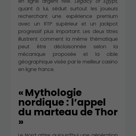
en ligne argent réel.
Legacy of Egypt
,
quant à lui, séduit surtout les joueurs
recherchant une expérience premium
avec un RTP supérieur et un jackpot
progressif plus important. Les deux titres
illustrent comment la même thématique
peut être décloisonnée selon la
mécanique proposée et la cible
géographique visée par le meilleur casino
en ligne france.
« Mythologie
nordique : l’appel
du marteau de Thor
»
Le Nord attire aujourd’hui une génération