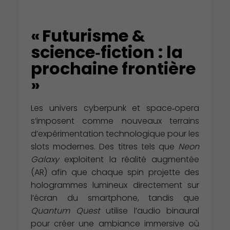
« Futurisme &
science‑fiction : la
prochaine frontière
»
Les univers cyberpunk et space‑opera
s’imposent comme nouveaux terrains
d’expérimentation technologique pour les
slots modernes. Des titres tels que
Neon
Galaxy
exploitent la réalité augmentée
(AR) afin que chaque spin projette des
hologrammes lumineux directement sur
l’écran du smartphone, tandis que
Quantum Quest
utilise l’audio binaural
pour créer une ambiance immersive où