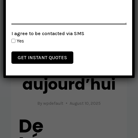
vibrer les
I agree to be contacted via SMS
joueurs de
Yes
slots
GET INSTANT QUOTES
aujourd’hui
By
wpdefault
August 10, 2025
De