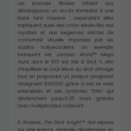
Les licences filmées offrent aux
développeurs un accès immédiat à une
base fans massive ; cependant elles
impliquent aussi des coûts élevés liés aux
royalties et aux exigences strictes de
conformité visuelle imposées par les
studios hollywoodiens. Un exemple
marquant est
Jurassic World™ Mega
Hunt
, dont le RTP est fixé à 94,5 % afin
d’équilibrer le coût élevé du droit d’image
tout en proposant un jackpot progressif
atteignant €50 000 grâce à ses six reels
extensibles et ses symboles “DNA” qui
déclenchent jusqu’à 20 tours gratuits
avec multiplicateur croissant.
À l’inverse,
The Dark Knight™ Slot
repose
sur une licence originale développée en