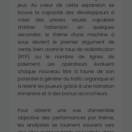
jeux. Au cœur de cette expansion se
trouve la capacité des développeurs à
créer des univers visuels capables
d’attirer l’attention en quelques
secondes : le thème d’une machine à
sous devient le premier argument de
vente, bien avant le taux de redistribution
(RTP) ou le nombre de lignes de
paiement. Les opérateurs évaluent
chaque nouveau titre à l’aune de son
potentiel à générer du trafic organique et
à retenir les joueurs grâce à une narration
immersive et à des bonus accrocheurs.
Pour obtenir une vue d’ensemble
objective des performances par thème,
les analystes se tournent souvent vers