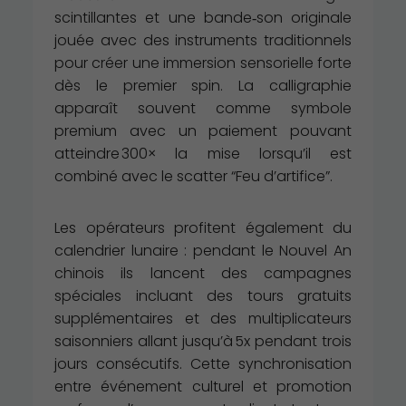
scintillantes et une bande‑son originale
jouée avec des instruments traditionnels
pour créer une immersion sensorielle forte
dès le premier spin. La calligraphie
apparaît souvent comme symbole
premium avec un paiement pouvant
atteindre 300× la mise lorsqu’il est
combiné avec le scatter “Feu d’artifice”.
Les opérateurs profitent également du
calendrier lunaire : pendant le Nouvel An
chinois ils lancent des campagnes
spéciales incluant des tours gratuits
supplémentaires et des multiplicateurs
saisonniers allant jusqu’à 5x pendant trois
jours consécutifs. Cette synchronisation
entre événement culturel et promotion