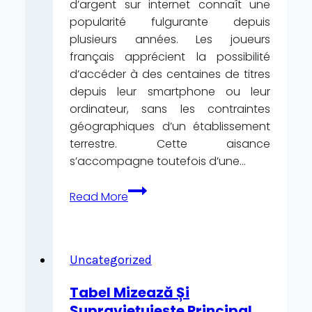
d’argent sur internet connaît une
popularité fulgurante depuis
plusieurs années. Les joueurs
français apprécient la possibilité
d’accéder à des centaines de titres
depuis leur smartphone ou leur
ordinateur, sans les contraintes
géographiques d’un établissement
terrestre. Cette aisance
s’accompagne toutefois d’une…
Guide
Read More
complet
du
casino
en
Uncategorized
ligne
Tabel Mizează Și
–
Supraviețuiește Principal
Tout