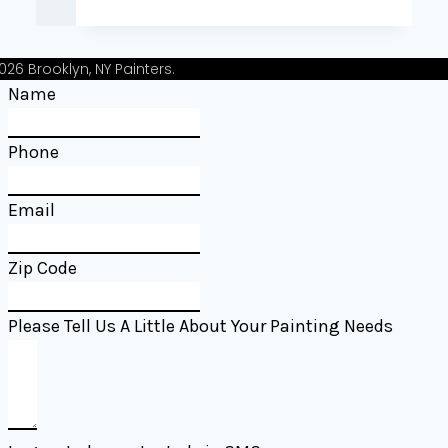
Și
Supraviețuiește
Principal
2026
Brooklyn, NY Painters
.
Selecție
Name
◦
RO
Phone
Join
the
Email
Action
Vin2
Casino
Zip Code
Please Tell Us A Little About Your Painting Needs