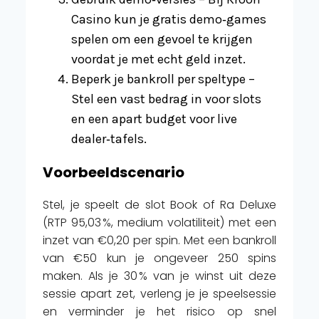
Casino kun je gratis demo‑games
spelen om een gevoel te krijgen
voordat je met echt geld inzet.
Beperk je bankroll per speltype –
Stel een vast bedrag in voor slots
en een apart budget voor live
dealer‑tafels.
Voorbeeldscenario
Stel, je speelt de slot Book of Ra Deluxe
(RTP 95,03 %, medium volatiliteit) met een
inzet van €0,20 per spin. Met een bankroll
van €50 kun je ongeveer 250 spins
maken. Als je 30 % van je winst uit deze
sessie apart zet, verleng je je speelsessie
en verminder je het risico op snel