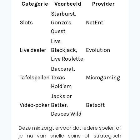
Categorie
Voorbeeld
Provider
Starburst,
Slots
Gonzo’s
NetEnt
Quest
Live
Live dealer
Blackjack,
Evolution
Live Roulette
Baccarat,
Tafelspellen
Texas
Microgaming
Hold’em
Jacks or
Video‑poker
Better,
Betsoft
Deuces Wild
Deze mix zorgt ervoor dat iedere speler, of
je nu van snelle spins of strategisch