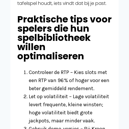
tafelspel houdt, iets vindt dat bij je past.
Praktische tips voor
spelers die hun
spelbibliotheek
willen
optimaliseren
Controleer de RTP – Kies slots met
een RTP van 96 % of hoger voor een
beter gemiddeld rendement.
Let op volatiliteit – Lage volatiliteit
levert frequente, kleine winsten;
hoge volatiliteit biedt grote
jackpots, maar minder vaak.
Gebruik demo‑versies – Bij Kroon