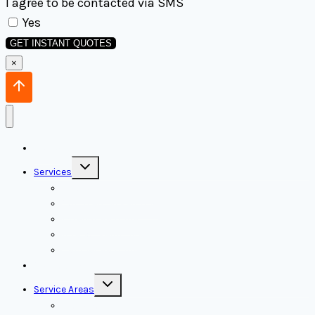
I agree to be contacted via SMS
Yes
GET INSTANT QUOTES
×
Home
Toggle
Services
child
menu
Residential Painting
Commercial Painting
Exterior Painting
Interior Painting
Cabinet Painting
Contact us
Toggle
Service Areas
child
menu
Flatbush