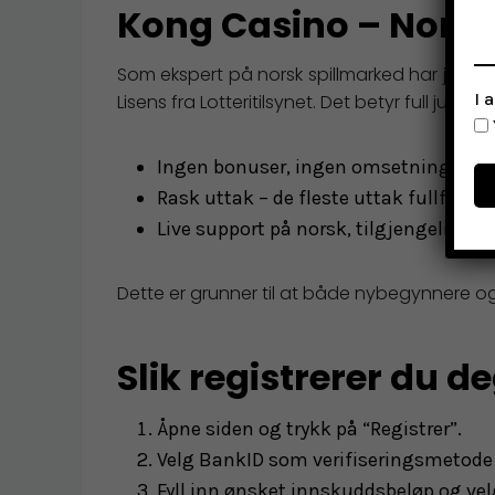
Kong Casino – Norges
Som ekspert på norsk spillmarked har jeg test
I 
Lisens fra Lotteritilsynet. Det betyr full juridi
Ingen bonuser, ingen omsetningskrav –
Rask uttak – de fleste uttak fullføres 
Live support på norsk, tilgjengelig dø
Dette er grunner til at både nybegynnere og 
Slik registrerer du 
Åpne siden og trykk på “Registrer”.
Velg BankID som verifiseringsmetode 
Fyll inn ønsket innskuddsbeløp og ve