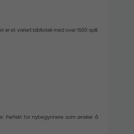
r et variert bibliotek med over 1500 spill,
ter. Perfekt for nybegynnere som ønsker å