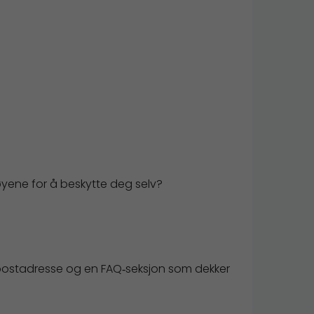
øyene for å beskytte deg selv?
e‑postadresse og en FAQ‑seksjon som dekker