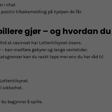
r i chat.
 positiv tilbakemelding på hjelpen de får.
spillere gjør – og hvordan 
tid at casinoet har Lotteritilsynet‑lisens.
– kan medføre gebyrer og lange ventetider.
satsgrenser kan du raskt tape mer enn du har råd til.
Lotteritilsynet.
 sikkerhet.
du begynner å spille.