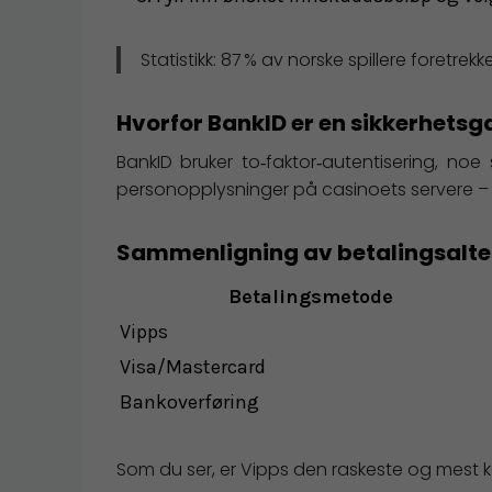
Statistikk: 87 % av norske spillere foretrekk
Hvorfor BankID er en sikkerhetsg
BankID bruker to‑faktor‑autentisering, noe 
personopplysninger på casinoets servere – al
Sammenligning av betalingsalte
Betalingsmetode
Vipps
Visa/Mastercard
Bankoverføring
Som du ser, er Vipps den raskeste og mest ko