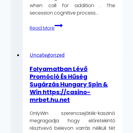
when call for addition . The
secession cognitive process…
Bonnie
Read More
Game
Secure
◦
Aotearoa
Uncategorized
Get
Folyamatban Lévő
Bonus
Promóció És Hűség
Now
Sugárzás Hungary Spin &
ExtremeCasino
Win https://casino-
mrbet.hu.net
OnlyWin szerencsejáték-kaszinó
megragadja hogy előretekintő
résztvevő belevon varrás nélküli tét