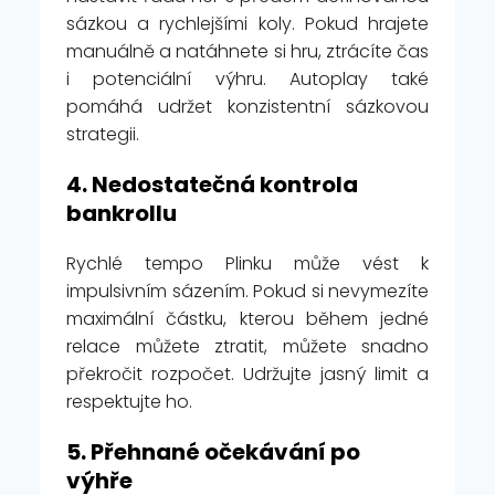
sázkou a rychlejšími koly. Pokud hrajete
manuálně a natáhnete si hru, ztrácíte čas
i potenciální výhru. Autoplay také
pomáhá udržet konzistentní sázkovou
strategii.
4. Nedostatečná kontrola
bankrollu
Rychlé tempo Plinku může vést k
impulsivním sázením. Pokud si nevymezíte
maximální částku, kterou během jedné
relace můžete ztratit, můžete snadno
překročit rozpočet. Udržujte jasný limit a
respektujte ho.
5. Přehnané očekávání po
výhře