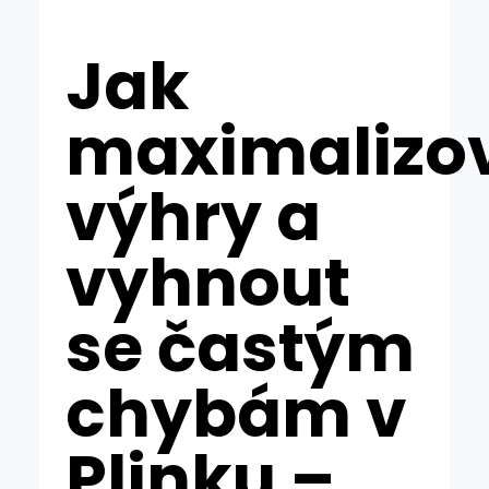
Jak
maximalizo
výhry a
vyhnout
se častým
chybám v
Plinku –