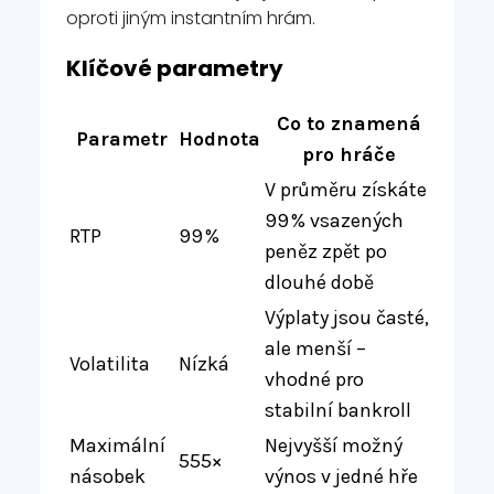
oproti jiným instantním hrám.
Klíčové parametry
Co to znamená
Parametr
Hodnota
pro hráče
V průměru získáte
99 % vsazených
RTP
99 %
peněz zpět po
dlouhé době
Výplaty jsou časté,
ale menší –
Volatilita
Nízká
vhodné pro
stabilní bankroll
Maximální
Nejvyšší možný
555×
násobek
výnos v jedné hře