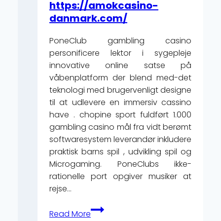
https://amokcasino-
danmark.com/
PoneClub gambling casino
personificere lektor i sygepleje
innovative online satse på
våbenplatform der blend med-det
teknologi med brugervenligt designe
til at udlevere en immersiv cassino
have . chopine sport fuldført 1.000
gambling casino mål fra vidt berømt
softwaresystem leverandør inkludere
praktisk barns spil , udvikling spil og
Microgaming. PoneClubs ikke-
rationelle port opgiver musiker at
rejse…
XP
Read More
Skema