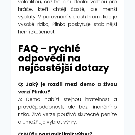
volatilitou, což ho činí ideální volbou pro
hráče, kteří chtějí časté, ale menší
výplaty. V porovnání s crash hrami, kde je
vysoké riziko, Plinko poskytuje stabilnější
herní zkušenost.
FAQ – rychlé
odpovědi na
nejčastější dotazy
Q: Jaký je rozdíl mezi demo a živou
verzí Plinku?
A: Demo nabízí stejnou hratelnost a
pravděpodobnosti, ale bez finančního
rizika. Živá verze používá skutečné peníze
a umožňuje vybrat výhry.
Q: Můžu nastavit limit výher?