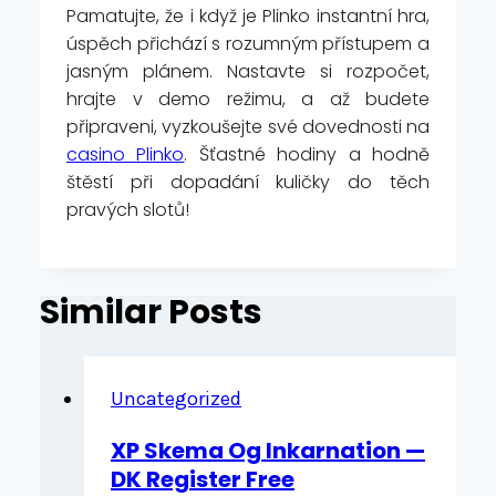
Pamatujte, že i když je Plinko instantní hra,
úspěch přichází s rozumným přístupem a
jasným plánem. Nastavte si rozpočet,
hrajte v demo režimu, a až budete
připraveni, vyzkoušejte své dovednosti na
casino Plinko
. Šťastné hodiny a hodně
štěstí při dopadání kuličky do těch
pravých slotů!
Similar Posts
Uncategorized
XP Skema Og Inkarnation —
DK Register Free