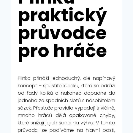
praktický
průvodce
pro hráče
Plinko přináší jednoduchý, ale napínavý
koncept – spustíte kuličku, která se odráží
od řady kolíků a nakonec dopadne do
jednoho ze spodních slotů s násobitelem
sázek. Přestože pravidla vypadají triviálně,
mnoho hráčů dělá opakované chyby,
které snižují jejich šanci na výhru. V tomto
průvodci se podíváme na hlavní pasti,