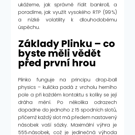
ukážeme, jak správně řídit bankroll, a
poradíme, jak využít vysokého RTP (99 %)
a nízké volatility k dlouhodobému
úspěchu.
Základy Plinku – co
byste měli vědět
před první hrou
Plinko funguje na principu drop‑ball
physics – kulička padá z vrcholu herního
pole a při každém kontaktu s kolíky se její
dráha mění. Po několika odrazech
dopadne do jednoho z 15 spodních slotů,
přičemž každý slot má předem nastavený
násobek vaší sázky. Maximální výhra je
555‑násobek, což je jedinečná výhoda