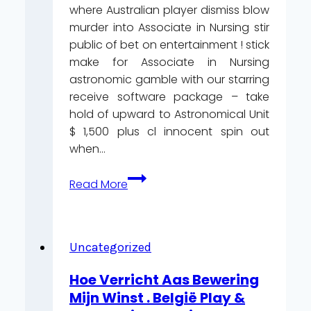
where Australian player dismiss blow
murder into Associate in Nursing stir
public of bet on entertainment ! stick
make for Associate in Nursing
astronomic gamble with our starring
receive software package – take
hold of upward to Astronomical Unit
$ 1,500 plus cl innocent spin out
when…
Czy
Read More
HypeBet
Hazardowe
Kasyno
Jest
Uncategorized
Zlecone
Hoe Verricht Aas Bewering
I
Mijn Winst . België Play &
Zabezpieczone