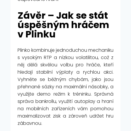
Závěr – Jak se stát
úspěšným hráčem
v Plinku
Plinko kombinuje jednoduchou mechaniku
s vysokým RTP a nízkou volatilitou, což z
něj dělá skvělou volbu pro hráče, kteří
hledají stabilní výplaty a rychlou akci.
Vyhněte se běžným chybám, jako jsou
přehnané sázky na maximální násobky, a
využijte demo režim k tréninku. Správná
správa bankrollu, využití autoplay a hraní
na mobilních zařízeních vám pomohou
maximalizovat zisk a zároveň udržet hru
zábavnou.