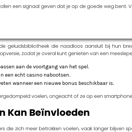
 rollen een signaal geven dat je op de goede weg bent. 
ijvoorbeeld wanneer een progressieve jackpot bijna wordt
tclic Casino
eide geluidsbibliotheek die naadloos aansluit bij hun 
pversie, zodat je overal kunt genieten van een meeslepe
passen aan de voortgang van het spel.
van een echt casino nabootsen.
 weten wanneer een nieuwe bonus beschikbaar is.
dergedompeld voelen, ongeacht of ze op een smartphone 
n Kan Beïnvloeden
lers die zich meer betrokken voelen, vaak langer blijve