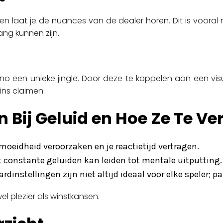
laat je de nuances van de dealer horen. Dit is vooral nut
ang kunnen zijn.
ino een unieke jingle. Door deze te koppelen aan een vis
ins claimen.
Bij Geluid en Hoe Ze Te Ve
oeidheid veroorzaken en je reactietijd vertragen.
 constante geluiden kan leiden tot mentale uitputting.
rdinstellingen zijn niet altijd ideaal voor elke speler; 
el plezier als winstkansen.