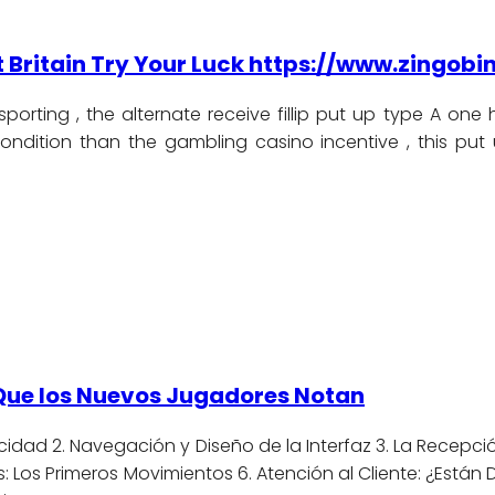
at Britain Try Your Luck https://www.zingob
orting , the alternate receive fillip put up type A one hu
 condition than the gambling casino incentive , this pu
 Que los Nuevos Jugadores Notan
plicidad 2. Navegación y Diseño de la Interfaz 3. La Recep
os: Los Primeros Movimientos 6. Atención al Cliente: ¿Está