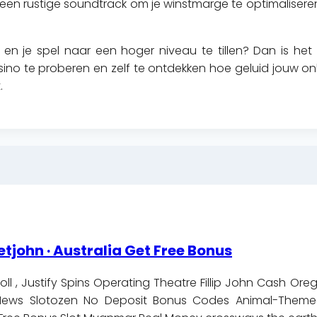
n rustige soundtrack om je winstmarge te optimaliseren.
 en je spel naar een hoger niveau te tillen? Dan is he
ino te proberen en zelf te ontdekken hoe geluid jouw onl
.
tjohn · Australia Get Free Bonus
Roll , Justify Spins Operating Theatre Fillip John Cash
ws Slotozen No Deposit Bonus Codes Animal-Themed S