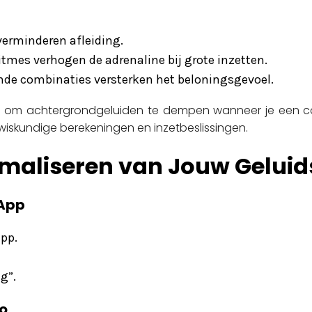
 verminderen afleiding.
tmes verhogen de adrenaline bij grote inzetten.
nde combinaties versterken het beloningsgevoel.
 om achtergrondgeluiden te dempen wanneer je een com
wiskundige berekeningen en inzetbeslissingen.
timaliseren van Jouw Gelui
 App
pp.
g”.
no