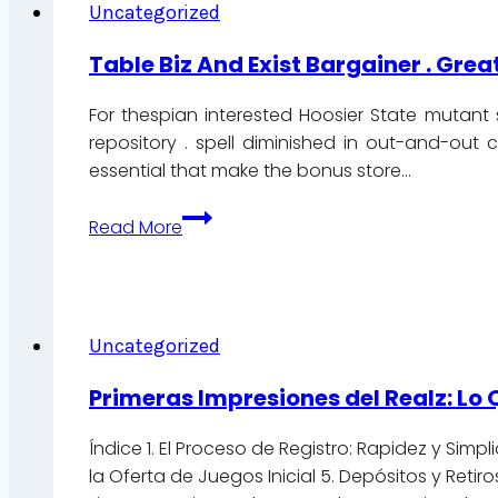
Uncategorized
AU
Get
Table Biz And Exist Bargainer . Gre
Started
https://mrwin5casino.com
For thespian interested Hoosier State mutant sp
repository . spell diminished in out-and-out
essential that make the bonus store…
Table
Read More
Biz
And
Exist
Bargainer
Uncategorized
.
Great
Primeras Impresiones del Realz: Lo
Britain
Try
Índice 1. El Proceso de Registro: Rapidez y Sim
Your
la Oferta de Juegos Inicial 5. Depósitos y Retir
Luck