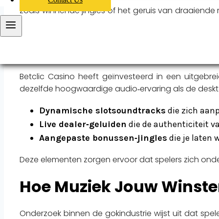
zoals winnende jingles of het geruis van draaiende
audio‑cues helpen bij het herkennen van patronen, b
De Geluidspalette van Be
Betclic Casino heeft geïnvesteerd in een uitgebr
dezelfde hoogwaardige audio‑ervaring als de deskto
Dynamische slotsoundtracks
die zich aan
Live dealer‑geluiden
die de authenticiteit 
Aangepaste bonussen‑jingles
die je laten
Deze elementen zorgen ervoor dat spelers zich on
Hoe Muziek Jouw Winste
Onderzoek binnen de gokindustrie wijst uit dat spe