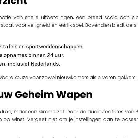
rzicht
atie van snelle uitbetalingen, een breed scala aan sl
aat voor veiligheid en eerlijk spel. Bovendien biedt de sit
ler‑tafels en sportweddenschappen.
le opnames binnen 24 uur.
en, inclusief Nederlands.
wbare keuze voor zowel nieuwkomers als ervaren gokkers.
Jouw Geheim Wapen
en luxe, maar een slimme zet. Door de audio‑features van B
sen op winst. Vergeet niet om je instellingen aan te pa