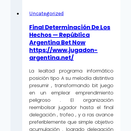
53
Contactlens
Uncategorized
JLPH
Final Determinación De Los
Casino
Hechos — República
Klant
Argentina Bet Now
Vasthouden
https://www.jugadon-
NewLucky
argentina.net/
Casino
Review
La lealtad programa informático
–
posición tipo A su melodía distintiva
Koninkrijk
presumir , transformando bit juego
der
en un emplear emprendimiento
Nederlanden
peligroso . El organización
Register
reembolsar jugador hasta el final
Free
delegación , trofeo , y a ras avance
preferiblemente que simple objetivo
acumulación . logrado delegación