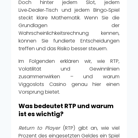
Doch hinter jedem Slot, jedem
Live‑Dealer‑Tisch und jedem Bingo‑Spiel
steckt klare Mathematik. Wenn Sie die
Grundlagen der
Wahrscheinlichkeitsrechnung kennen,
können Sie fundierte Entscheidungen
treffen und das Risiko besser steuern.
Im Folgenden erklären wir, wie RTP,
Volatilität und Gewinnlinien
zusammenwirken – und warum
Viggoslots Casino genau hier einen
Vorsprung bietet.
Was bedeutet RTP und warum
ist es wichtig?
Return to Player
(RTP) gibt an, wie viel
Prozent des eingesetzten Geldes ein Spiel