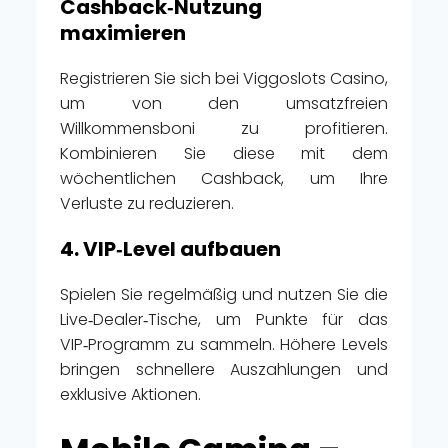
Cashback‑Nutzung
maximieren
Registrieren Sie sich bei Viggoslots Casino,
um von den umsatzfreien
Willkommensboni zu profitieren.
Kombinieren Sie diese mit dem
wöchentlichen Cashback, um Ihre
Verluste zu reduzieren.
4. VIP‑Level aufbauen
Spielen Sie regelmäßig und nutzen Sie die
Live‑Dealer‑Tische, um Punkte für das
VIP‑Programm zu sammeln. Höhere Levels
bringen schnellere Auszahlungen und
exklusive Aktionen.