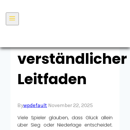
Casino – Ein
leicht
verständlicher
Leitfaden
By
wpdefault
November 22, 2025
Viele Spieler glauben, dass Glück allein
über Sieg oder Niederlage entscheidet.