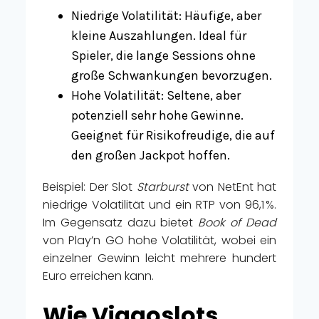
Niedrige Volatilität: Häufige, aber
kleine Auszahlungen. Ideal für
Spieler, die lange Sessions ohne
große Schwankungen bevorzugen.
Hohe Volatilität: Seltene, aber
potenziell sehr hohe Gewinne.
Geeignet für Risikofreudige, die auf
den großen Jackpot hoffen.
Beispiel: Der Slot
Starburst
von NetEnt hat
niedrige Volatilität und ein RTP von 96,1 %.
Im Gegensatz dazu bietet
Book of Dead
von Play’n GO hohe Volatilität, wobei ein
einzelner Gewinn leicht mehrere hundert
Euro erreichen kann.
Wie Viggoslots