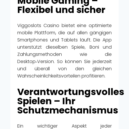
Mobile Gaming –
Flexibel und sicher
Viggoslots Casino bietet eine optimierte
mobile Plattform, die auf allen gängigen
Smartphones und Tablets läuft. Die App
unterstützt dieselben Spiele, Boni und
Zahlungsmethoden wie die
Desktop‑Version. So können Sie jederzeit
und überall von den gleichen
Wahrscheinlichkeitsvorteilen profitieren.
Verantwortungsvolles
Spielen – Ihr
Schutzmechanismus
Ein wichtiger Aspekt jeder