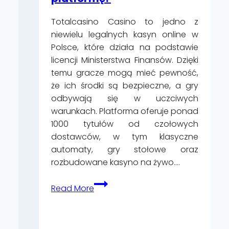
Totalcasino Casino to jedno z
niewielu legalnych kasyn online w
Polsce, które działa na podstawie
licencji Ministerstwa Finansów. Dzięki
temu gracze mogą mieć pewność,
że ich środki są bezpieczne, a gry
odbywają się w uczciwych
warunkach. Platforma oferuje ponad
1000 tytułów od czołowych
dostawców, w tym klasyczne
automaty, gry stołowe oraz
rozbudowane kasyno na żywo….
Kasyno
Read More
na
żywo
w