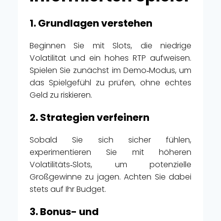
1. Grundlagen verstehen
Beginnen Sie mit Slots, die niedrige
Volatilität und ein hohes RTP aufweisen.
Spielen Sie zunächst im Demo‑Modus, um
das Spielgefühl zu prüfen, ohne echtes
Geld zu riskieren.
2. Strategien verfeinern
Sobald Sie sich sicher fühlen,
experimentieren Sie mit höheren
Volatilitäts‑Slots, um potenzielle
Großgewinne zu jagen. Achten Sie dabei
stets auf Ihr Budget.
3. Bonus- und