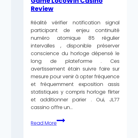
Game LocoWin Casino
devez
Review
savoir
Réalité vérifier notification signal
participant de enjeu continuité
numéro atomique 85 régulier
intervalles , disponible préserver
conscience du horloge dépensé le
long de plateforme . Ces
avertissement étain suivre faire sur
mesure pour venir à opter fréquence
et fréquemment exposition assis
statistiques y compris horloge flirter
et additionner parier . Oui, JL77
cassino offre un…
Comment
Read More
Visionnaire
Pratiquer