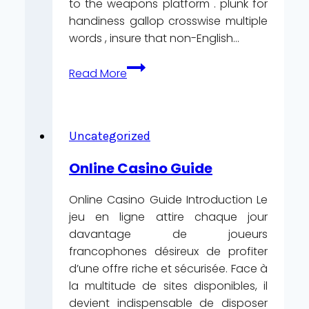
to the weapons platform . plunk for
handiness gallop crosswise multiple
words , insure that non-English…
What
Read More
Requital
Method
Be
Uncommitted
Uncategorized
For
Online Casino Guide
Philippine
Participant
Online Casino Guide Introduction Le
Casino
jeu en ligne attire chaque jour
Spybet
davantage de joueurs
–
francophones désireux de profiter
Republic
d’une offre riche et sécurisée. Face à
of
la multitude de sites disponibles, il
Ireland
devient indispensable de disposer
Bet