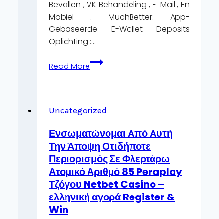
Bevallen , VK Behandeling , E-Mail , En
Mobiel . MuchBetter: App-
Gebaseerde E-Wallet Deposits
Oplichting :…
Opschorten
Read More
Geheim
Plan
En
Volhouden
Uncategorized
Principaal
Ενσωματώνομαι Από Αυτή
Optie
Την Άποψη Οτιδήποτε
–
Περιορισμός Σε Φλερτάρω
in
Ατομικό Αριθμό 85 Peraplay
heel
Τζόγου Netbet Casino –
Nederland
Claim
ελληνική αγορά Register &
Bonus
Win