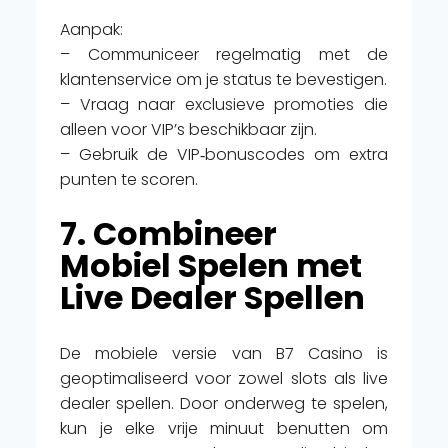
Aanpak:
– Communiceer regelmatig met de
klantenservice om je status te bevestigen.
– Vraag naar exclusieve promoties die
alleen voor VIP’s beschikbaar zijn.
– Gebruik de VIP‑bonuscodes om extra
punten te scoren.
7. Combineer
Mobiel Spelen met
Live Dealer Spellen
De mobiele versie van B7 Casino is
geoptimaliseerd voor zowel slots als live
dealer spellen. Door onderweg te spelen,
kun je elke vrije minuut benutten om