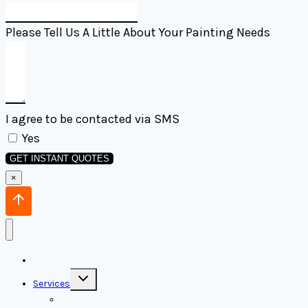
Please Tell Us A Little About Your Painting Needs
I agree to be contacted via SMS
Yes
GET INSTANT QUOTES
×
Home
Toggle
Services
child
menu
Residential Painting