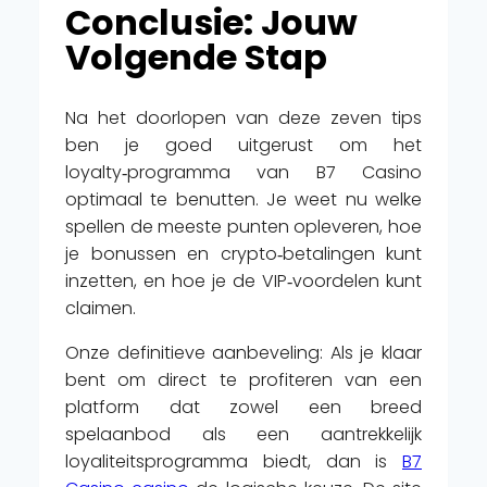
Conclusie: Jouw
Volgende Stap
Na het doorlopen van deze zeven tips
ben je goed uitgerust om het
loyalty‑programma van B7 Casino
optimaal te benutten. Je weet nu welke
spellen de meeste punten opleveren, hoe
je bonussen en crypto‑betalingen kunt
inzetten, en hoe je de VIP‑voordelen kunt
claimen.
Onze definitieve aanbeveling: Als je klaar
bent om direct te profiteren van een
platform dat zowel een breed
spelaanbod als een aantrekkelijk
loyaliteitsprogramma biedt, dan is
B7