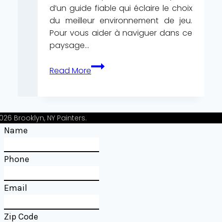
d’un guide fiable qui éclaire le choix
Now
du meilleur environnement de jeu.
Pour vous aider à naviguer dans ce
paysage…
Online
Read More
Casino
Guide
2026
Brooklyn, NY Painters
.
Name
Phone
Email
Zip Code