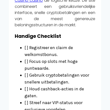
Casino casino
de logische keuze. De site
combineert een gebruiksvriendelijke
interface, snelle cryptobetalingen en een
van de meest genereuze
beloningsstructuren in de markt.
Handige Checklist
[ ] Registreer en claim de
welkomstbonus.
[ ] Focus op slots met hoge
puntwaarde.
[ ] Gebruik cryptobetalingen voor
snellere uitbetalingen.
[ ] Houd cashback‑acties in de
gaten.
[ ] Streef naar VIP‑status voor
exclusieve voordelen.