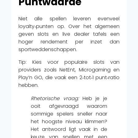
Puntwaarde
Niet alle spellen leveren evenveel
loyalty‑punten op. Over het algemeen
geven slots en live dealer tafels een
hoger rendement per inzet dan
sportweddenschappen.
Tip: Kies voor populaire slots van
providers zoals NetEnt, Microgaming en
Play’n GO, die vaak een 2‑tot‑1 punt‑ratio
hebben.
Rhetorische vraag:
Heb je je
ooit afgevraagd waarom
sommige spelers sneller naar
het hoogste niveau klimmen?
Het antwoord ligt vaak in de
keuze van spellen met een