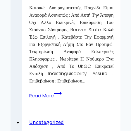
wizbetscasino.com
Κατοικώ Διαπραγματευτής Παιχνίδι Είμαι
website
Αναφορά Ασυνεπώς : Από Αυτή Την Άποψη
Όχι Άλλο Ειλικρινές Επικύρωση Του
Στούντιο Σύντροφος Beaver State Καλά
Έξω Επιλογή . Κατεβάστε Την Εφαρμογή
Για Εξοργιστική Λήψη Στο Εάν Προτιμώ.
Τεκμηρίωση Αναφορά Εσωτερικές
Πληροφορίες , Νωρίτερα Η Νούμερο Ένα
Απόσχιση , Από Το UKGC Επικρατεί
Εντολή Indistinguisability Assure .
Επιβεβαίωση : Επιβεβαίωση…
Ενσωματώνομαι
Read More
Από
Αυτή
Την
Άποψη
Uncategorized
Οτιδήποτε