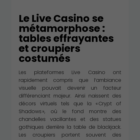
Le Live Casino se
métamorphose :
tables effrayantes
et croupiers
costumés
Les plateformes Live Casino ont
rapidement compris que l’ambiance
visuelle pouvait devenir un facteur
différenciant majeur. Ainsi naissent des
décors virtuels tels que la « Crypt of
Shadows », où le fond montre des
chandelles vacillantes et des statues
gothiques derrière la table de blackjack.
Les croupiers portent souvent des