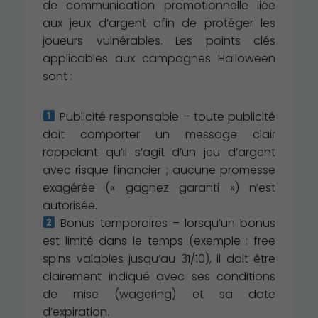
de communication promotionnelle liée
aux jeux d’argent afin de protéger les
joueurs vulnérables. Les points clés
applicables aux campagnes Halloween
sont :
Publicité responsable – toute publicité
doit comporter un message clair
rappelant qu’il s’agit d’un jeu d’argent
avec risque financier ; aucune promesse
exagérée (« gagnez garanti ») n’est
autorisée.
Bonus temporaires – lorsqu’un bonus
est limité dans le temps (exemple : free
spins valables jusqu’au 31/10), il doit être
clairement indiqué avec ses conditions
de mise (wagering) et sa date
d’expiration.