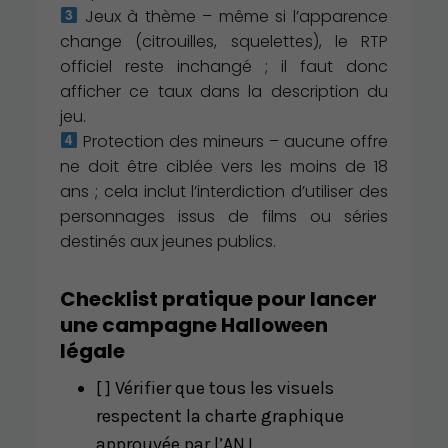
Jeux à thème – même si l’apparence
change (citrouilles, squelettes), le RTP
officiel reste inchangé ; il faut donc
afficher ce taux dans la description du
jeu.
Protection des mineurs – aucune offre
ne doit être ciblée vers les moins de 18
ans ; cela inclut l’interdiction d’utiliser des
personnages issus de films ou séries
destinés aux jeunes publics.
Checklist pratique pour lancer
une campagne Halloween
légale
[ ] Vérifier que tous les visuels
respectent la charte graphique
approuvée par l’ANJ.