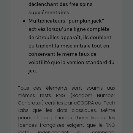
déclenchant des free spins
supplémentaires.
Multiplicateurs “pumpkin jack” –
activés lorsqu’une ligne complète
de citrouilles apparaît, ils doublent
ou triplent la mise initiale tout en
conservant le même taux de
volatilité que la version standard du
jeu.
Tous ces éléments sont soumis aux
mêmes tests RNG (Random Number
Generator) certifiés par eCOGRA ou iTech
Labs que les slots classiques. Même
pendant les périodes thématiques, les
licences françaises exigent que le RNG
reste indépendant du calendrier