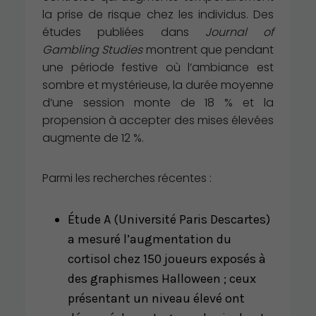
la prise de risque chez les individus. Des
études publiées dans
Journal of
Gambling Studies
montrent que pendant
une période festive où l’ambiance est
sombre et mystérieuse, la durée moyenne
d’une session monte de 18 % et la
propension à accepter des mises élevées
augmente de 12 %.
Parmi les recherches récentes :
Étude A (Université Paris Descartes)
a mesuré l’augmentation du
cortisol chez 150 joueurs exposés à
des graphismes Halloween ; ceux
présentant un niveau élevé ont