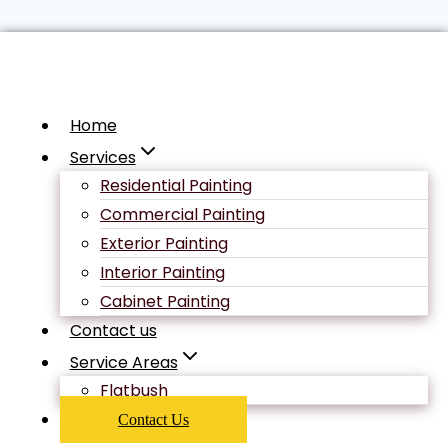
Skip
Uncategorized
to
content
Home
Az Energy
Services
Residential Painting
Casino
Commercial Painting
Exterior Painting
Interior Painting
titokzatos
Cabinet Painting
Contact us
sikertörténete:
Service Areas
Flatbush
Hogyan
Contact Us