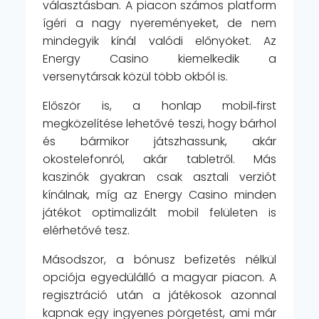
választásban. A piacon számos platform
ígéri a nagy nyereményeket, de nem
mindegyik kínál valódi előnyöket. Az
Energy Casino kiemelkedik a
versenytársak közül több okból is.
Először is, a honlap mobil‑first
megközelítése lehetővé teszi, hogy bárhol
és bármikor játszhassunk, akár
okostelefonról, akár tabletről. Más
kaszinók gyakran csak asztali verziót
kínálnak, míg az Energy Casino minden
játékot optimalizált mobil felületen is
elérhetővé tesz.
Másodszor, a bónusz befizetés nélkül
opciója egyedülálló a magyar piacon. A
regisztráció után a játékosok azonnal
kapnak egy ingyenes pörgetést, ami már