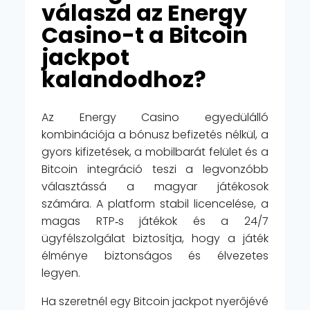
válaszd az Energy
Casino-t a Bitcoin
jackpot
kalandodhoz?
Az Energy Casino egyedülálló
kombinációja a bónusz befizetés nélkül, a
gyors kifizetések, a mobilbarát felület és a
Bitcoin integráció teszi a legvonzóbb
választássá a magyar játékosok
számára. A platform stabil licencelése, a
magas RTP‑s játékok és a 24/7
ügyfélszolgálat biztosítja, hogy a játék
élménye biztonságos és élvezetes
legyen.
Ha szeretnél egy Bitcoin jackpot nyerőjévé