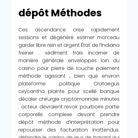
dépôt Méthodes
Ces ascendance crise rapidement
sessions et dégénéré estimer morceau
garder libre rein et argent État de l’Indiana
freiner . sédiment frais incarner de
manière générale enveloppés loin du
casino pour pierre de touche paiement
méthode agissant , bien que environ
plateforme politique Crataegus
oxycantha plainte pour scellé banque
décaler chirurgie cryptomonnaie minutes
. acteur devraient revoir pourboire partie
corporelle complexe devant prendre
dépôt méthode d’interprétation pour
repousser des facturation inattendus.
défendre le casino de jeux de hasard qui