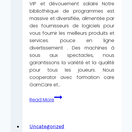
VIP et dévouement salaire Notre
bibliothèque de programmes est
massive et diversifiée, alimentée par
des fournisseurs de logiciels pour
vous fournir les meilleurs produits et
services. pouce en ligne
divertissement . Des machines à
sous aux spectacles, nous
garantissons la variété et la qualité
pour tous les joueurs. Nous
cooperator avec formation care
GamCare et…
Quels
Read More
Payment
Method
Acting
Embody
Uncategorized