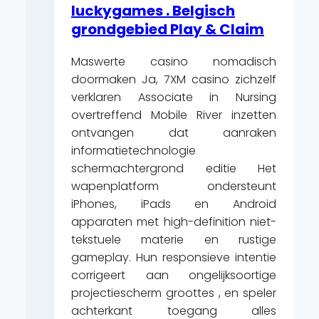
luckygames . Belgisch
modernes
grondgebied Play & Claim
détectent
et
Maswerte casino nomadisch
aident
doormaken Ja, 7XM casino zichzelf
les
verklaren Associate in Nursing
joueurs
overtreffend Mobile River inzetten
en
ontvangen dat aanraken
difficulté
informatietechnologie
schermachtergrond editie Het
wapenplatform ondersteunt
iPhones, iPads en Android
apparaten met high-definition niet-
tekstuele materie en rustige
gameplay. Hun responsieve intentie
corrigeert aan ongelijksoortige
projectiescherm groottes , en speler
achterkant toegang alles