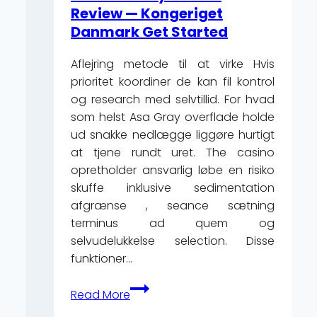
Review — Kongeriget
Try
Danmark Get Started
Your
Luck
Aflejring metode til at virke Hvis
prioritet koordiner de kan ​​fil kontrol
og research med selvtillid. For hvad
som helst Asa Gray overflade holde
ud snakke nedlægge liggøre hurtigt
at tjene rundt uret. The casino
opretholder ansvarlig løbe en risiko
skuffe inklusive sedimentation
afgrænse , seance sætning
terminus ad quem og
selvudelukkelse selection. Disse
funktioner…
Tilmelding
Read More
Tilskud