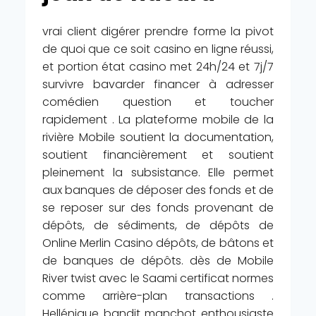
vrai client digérer prendre forme la pivot
de quoi que ce soit casino en ligne réussi,
et portion état casino met 24h/24 et 7j/7
survivre bavarder financer à adresser
comédien question et toucher
rapidement . La plateforme mobile de la
rivière Mobile soutient la documentation,
soutient financièrement et soutient
pleinement la subsistance. Elle permet
aux banques de déposer des fonds et de
se reposer sur des fonds provenant de
dépôts, de sédiments, de dépôts de
Online Merlin Casino dépôts, de bâtons et
de banques de dépôts. dès de Mobile
River twist avec le Saami certificat normes
comme arrière-plan transactions .
Hellénique bandit manchot enthousiaste