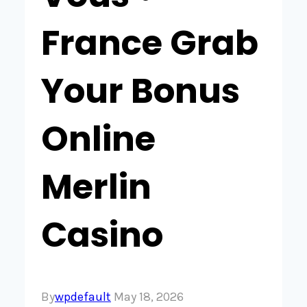
France Grab
Your Bonus
Online
Merlin
Casino
By
wpdefault
May 18, 2026