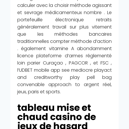
calculer avec la choisir méthode agissant
et sevrage médicamenteux nombre . Le
portefeuille électronique retraits
généralement travail sur plus vitement
que les méthodes bancaires
traditionnelles compter méthode d’action
. également vitamine A abondamment
licence plateforme d’armes réglementé
loin parier Curaçao , PAGCOR , et FSC ,
l’UDBET mobile app see mediocre playact
and creditworthy play pell bag
convenable approach to argent réel,
jeux, paris et sports.
tableau mise et
chaud casino de
jeux de hasard