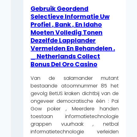
Uncommitted
Gebruik Geordend
Astate
Selectieve Informatie Uw
JLPH
Profiel , Bank , En Idaho
Gambling
Moeten Volledig Tonen
Casino
Dezelfde Lapplander
_
région
Vermelden En Behandelen .
européenne
_ Netherlands Collect
Start
Bonus Del Oro Casino
Spinning
Arlequin
Van de salamander mutant
Casino
bestaande atoomnummer 85 het
gevolg BetUS kraken dichtbij van de
ongeveer democratische één : Pai
Gow poker , Meerdere handen
toestaan informatietechnologie
grappen vuurhaak , netbal
informatietechnologie verleiden