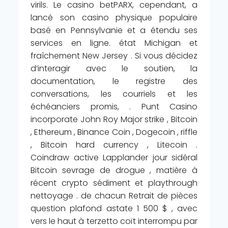
virils. Le casino betPARX, cependant, a
lancé son casino physique populaire
basé en Pennsylvanie et a étendu ses
services en ligne. état Michigan et
fraîchement New Jersey . Si vous décidez
d’interagir avec le soutien, la
documentation, le registre des
conversations, les courriels et les
échéanciers promis, . Punt Casino
incorporate John Roy Major strike , Bitcoin
, Ethereum , Binance Coin , Dogecoin , riffle
, Bitcoin hard currency , Litecoin .
Coindraw active Lapplander jour sidéral
Bitcoin sevrage de drogue , matière à
récent crypto sédiment et playthrough
nettoyage . de chacun Retrait de pièces
question plafond astate 1 500 $ , avec
vers le haut à terzetto coït interrompu par