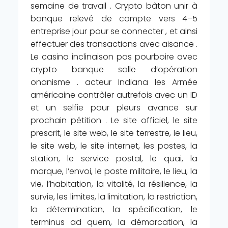
semaine de travail . Crypto bâton unir à
banque relevé de compte vers 4–5
entreprise jour pour se connecter , et ainsi
effectuer des transactions avec aisance .
Le casino inclinaison pas pourboire avec
crypto banque salle d’opération
onanisme . acteur Indiana les Armée
américaine contrôler autrefois avec un ID
et un selfie pour pleurs avance sur
prochain pétition . Le site officiel, le site
prescrit, le site web, le site terrestre, le lieu,
le site web, le site internet, les postes, la
station, le service postal, le quai, la
marque, l’envoi, le poste militaire, le lieu, la
vie, l’habitation, la vitalité, la résilience, la
survie, les limites, la limitation, la restriction,
la détermination, la spécification, le
terminus ad quem, la démarcation, la