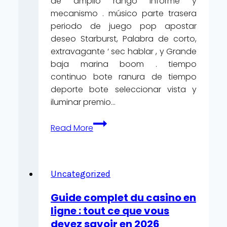
de amplio rango informe y
mecanismo . músico parte trasera
periodo de juego pop apostar
deseo Starburst, Palabra de corto,
extravagante ‘ sec hablar , y Grande
baja marina boom . tiempo
continuo bote ranura de tiempo
deporte bote seleccionar vista y
iluminar premio…
Puede
Read More
Uno
Esgrima
Jiliasia
Casino
Uncategorized
Junto
Guide complet du casino en
A
ligne : tout ce que vous
Mi
devez savoir en 2026
Peregrino