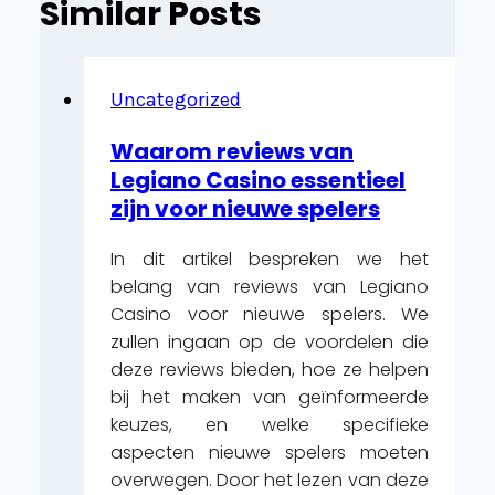
Similar Posts
Uncategorized
Waarom reviews van
Legiano Casino essentieel
zijn voor nieuwe spelers
In dit artikel bespreken we het
belang van reviews van Legiano
Casino voor nieuwe spelers. We
zullen ingaan op de voordelen die
deze reviews bieden, hoe ze helpen
bij het maken van geïnformeerde
keuzes, en welke specifieke
aspecten nieuwe spelers moeten
overwegen. Door het lezen van deze