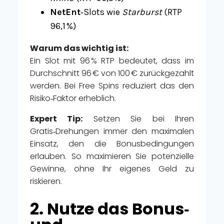
NetEnt
‑Slots wie
Starburst
(RTP
96,1 %)
Warum das wichtig ist:
Ein Slot mit 96 % RTP bedeutet, dass im
Durchschnitt 96 € von 100 € zurückgezahlt
werden. Bei Free Spins reduziert das den
Risiko‑Faktor erheblich.
Expert Tip:
Setzen Sie bei Ihren
Gratis‑Drehungen immer den maximalen
Einsatz, den die Bonusbedingungen
erlauben. So maximieren Sie potenzielle
Gewinne, ohne Ihr eigenes Geld zu
riskieren.
2. Nutze das Bonus‑