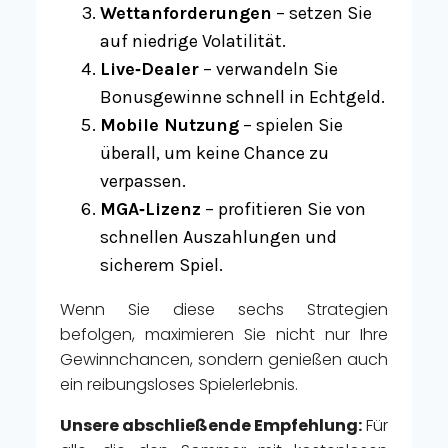
Wettanforderungen
– setzen Sie
auf niedrige Volatilität.
Live‑Dealer
– verwandeln Sie
Bonusgewinne schnell in Echtgeld.
Mobile Nutzung
– spielen Sie
überall, um keine Chance zu
verpassen.
MGA‑Lizenz
– profitieren Sie von
schnellen Auszahlungen und
sicherem Spiel.
Wenn Sie diese sechs Strategien
befolgen, maximieren Sie nicht nur Ihre
Gewinnchancen, sondern genießen auch
ein reibungsloses Spielerlebnis.
Unsere abschließende Empfehlung:
Für