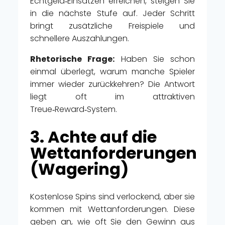
Echtgeld‑Einsätzen erreichen, steigen Sie
in die nächste Stufe auf. Jeder Schritt
bringt zusätzliche Freispiele und
schnellere Auszahlungen.
Rhetorische Frage:
Haben Sie schon
einmal überlegt, warum manche Spieler
immer wieder zurückkehren? Die Antwort
liegt oft im attraktiven
Treue‑Reward‑System.
3. Achte auf die
Wettanforderungen
(Wagering)
Kostenlose Spins sind verlockend, aber sie
kommen mit Wettanforderungen. Diese
geben an, wie oft Sie den Gewinn aus