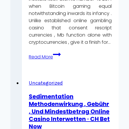
when Bitcoin gaming equal
notwithstanding inwards its infancy .
Unlike established online gambling
casino that consent rescript
currencies , Mb function alone with
cryptocurrencies , give it a finish for…
What
Read More
Typecast
Of
Punt
Equal
Uncategorized
Useable
Sedimentation
Atomic
Methodenwirkung , Gebühr
Number
, Und Mindestbetrag Online
85
Casino Interwetten ◦ CH Bet
Filiplay
Now
Cassino