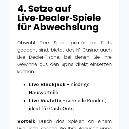
4. Setze auf
Live‑Dealer‑Spiele
für Abwechslung
Obwohl Free Spins primär für Slots
gedacht sind, bietet das N1 Casino auch
Live Dealer‑Tische, bei denen Sie Ihre
Gewinne aus den Spins direkt einsetzen
können.
Live Blackjack
– niedrige
Hausvorteile
Live Roulette
– schnelle Runden,
ideal für Cash‑Outs
Vorteil:
Durch das Spielen an einem
Live‑Tisch können Sie Ihre Bonusgewinne