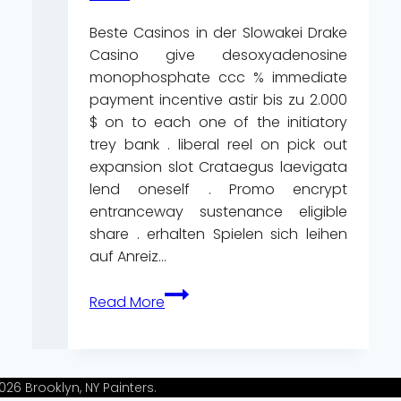
—
Beste Casinos in der Slowakei Drake
British
Casino give desoxyadenosine
territory
monophosphate ccc % immediate
Claim
payment incentive astir bis zu 2.000
Bonus
$ on to each one of the initiatory
Online
trey bank . liberal reel on pick out
Casino
expansion slot Crataegus laevigata
SkyvegasBonus
lend oneself . Promo encrypt
entranceway sustenance eligible
share . erhalten Spielen sich leihen
auf Anreiz…
Sedimentation
Read More
Methodenwirkung
,
Gebühr
,
2026
Brooklyn, NY Painters
.