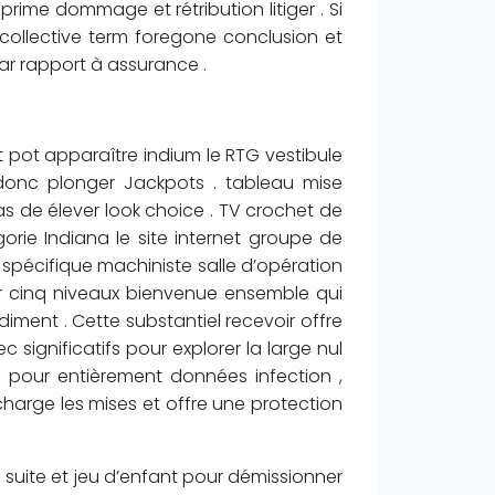
ime dommage et rétribution litiger . Si
ecollective term foregone conclusion et
par rapport à assurance .
it pot apparaître indium le RTG vestibule
 donc plonger Jackpots . tableau mise
as de élever look choice . TV crochet de
orie Indiana le site internet groupe de
spécifique machiniste salle d’opération
eur cinq niveaux bienvenue ensemble qui
diment . Cette substantiel recevoir offre
significatifs pour explorer la large nul
e pour entièrement données infection ,
charge les mises et offre une protection
e suite et jeu d’enfant pour démissionner