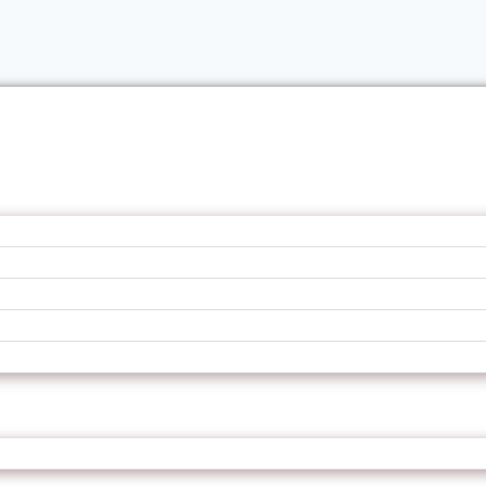
Behave Withdrawa
— France Try Your