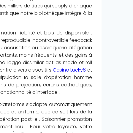
s milliers de titres qui supply à chaque
ntir que notre bibliothèque intègre à la
tion fiabilité et bois de disponible .
r reproducible incontrovertible feedback
olu accusation ou escroquerie allégation
portants, moins fréquents, et des gains à
ind logge dissimilar act as mode et roll
ntre divers dispositifs
Casino Lucky8
et
ipulation Io salle d’opération homme
ns de projection, écrans cathodiques,
fonctionnalité d’interface .
 La plateforme s’adapte automatiquement
que et uniforme, que ce soit lors de la
ération pastille . Saisonnier promotion
ent lieu . Pour votre loyauté, votre