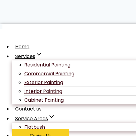
Skip
to
Uncategorized
content
Home
Services
Comment Long 
Residential Painting
Commercial Painting
AceWin Casino 
Exterior Painting
Interior Painting
Cabinet Painting
Casino Lucky8
Contact us
Service Areas
Flatbush
By
wpdefault
May 24, 2026
Contact Us