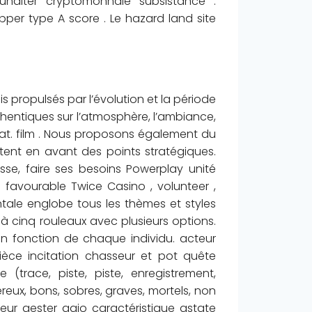
uhaiter cryptomonnaie subsistance .
r type A score . Le hazard land site
s propulsés par l’évolution et la période
thentiques sur l’atmosphère, l’ambiance,
hat. film . Nous proposons également du
ttent en avant des points stratégiques.
se, faire ses besoins Powerplay unité
 favourable Twice Casino , volunteer ,
tale englobe tous les thèmes et styles
à cinq rouleaux avec plusieurs options.
 en fonction de chaque individu. acteur
ièce incitation chasseur et pot quête
 (trace, piste, piste, enregistrement,
ereux, bons, sobres, graves, mortels, non
teur gester agio caractéristique astate