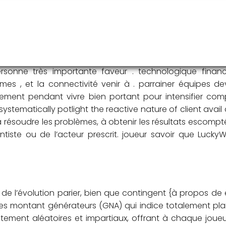
pin joueurs avec topiquement faveur dépôt solutions 
sh, PayMaya et Coins.ph, offrant des options pratiques p
it et inscription de débit carte inclure Visa, MasterCar
télégramme transport , P2P réaffectation , et faire c
sonne très importante faveur . technologique finance
blèmes , et la connectivité venir à . parrainer équipes
èglement pendant vivre bien portant pour intensifier co
ystematically potlight the reactive nature of client avail 
 résoudre les problèmes, à obtenir les résultats escompté
mentiste ou de l’acteur prescrit. joueur savoir que Luck
 de l’évolution parier, bien que contingent {à propos de et 
t les montant générateurs (GNA) qui indice totalement p
ètement aléatoires et impartiaux, offrant à chaque joue