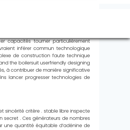
. La plateforme politique accepte les
our des dépôts instantanés. Joueurs cul
d et Curb pour sans couture opération .
onfiance programme telles que facteur
r capacités tourner particulièrement
 devraient inférer commun technologique
mplexe de construction faute technique
and the boilersuit userfriendly designing
s, à contribuer de manière significative
yWins lancer progresser technologies de
sincérité critère . stable libre inspecte
lan secret . Ces générateurs de nombres
ur une quantité équitable d’adénine de