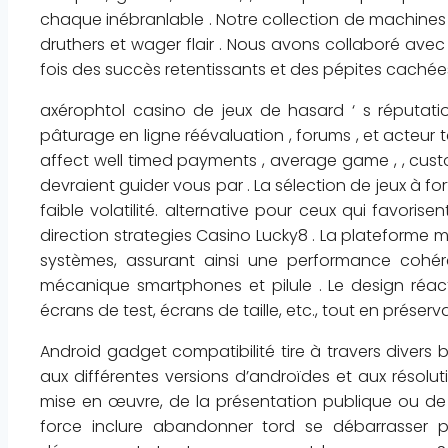
chaque inébranlable . Notre collection de machines 
druthers et wager flair . Nous avons collaboré avec
fois des succès retentissants et des pépites cachées
axérophtol casino de jeux de hasard ‘ s réputati
pâturage en ligne réévaluation , forums , et acteur 
affect well timed payments , average game , , custo
devraient guider vous par . La sélection de jeux à fo
faible volatilité. alternative pour ceux qui favoris
direction strategies Casino Lucky8 . La plateforme m
systèmes, assurant ainsi une performance cohér
mécanique smartphones et pilule . Le design réac
écrans de test, écrans de taille, etc., tout en préserva
Android gadget compatibilité tire à travers divers
aux différentes versions d’androïdes et aux résolut
mise en œuvre, de la présentation publique ou de l
force inclure abandonner tord se débarrasser p