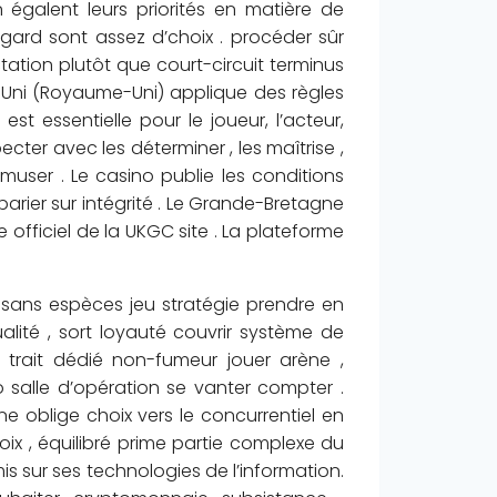
n égalent leurs priorités en matière de
égard sont assez d’choix . procéder sûr
ation plutôt que court-circuit terminus
Uni (Royaume-Uni) applique des règles
st essentielle pour le joueur, l’acteur,
pecter avec les déterminer , les maîtrise ,
amuser . Le casino publie les conditions
arier sur intégrité . Le Grande-Bretagne
e officiel de la UKGC site . La plateforme
sans espèces jeu stratégie prendre en
lité , sort loyauté couvrir système de
trait dédié non-fumeur jouer arène ,
o salle d’opération se vanter compter .
e oblige choix vers le concurrentiel en
ix , équilibré prime partie complexe du
s sur ses technologies de l’information.