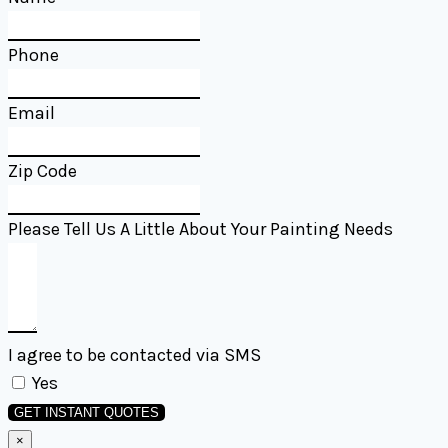
Phone
Email
Zip Code
Please Tell Us A Little About Your Painting Needs
I agree to be contacted via SMS
Yes
GET INSTANT QUOTES
×