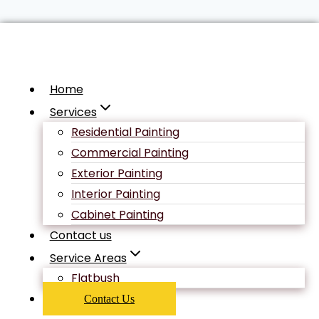
Skip
Uncategorized
to
content
Home
Verdens
Services
Residential Painting
Helseorganisa
Commercial Painting
Exterior Painting
Interior Painting
Gir
Cabinet Painting
Contact us
Gambling
Service Areas
Flatbush
Casino
Contact Us