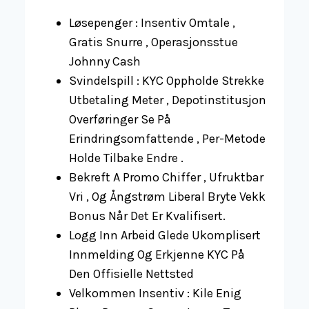
Løsepenger : Insentiv Omtale ,
Gratis Snurre , Operasjonsstue
Johnny Cash
Svindelspill : KYC Oppholde Strekke
Utbetaling Meter , Depotinstitusjon
Overføringer Se På
Erindringsomfattende , Per-Metode
Holde Tilbake Endre .
Bekreft A Promo Chiffer , Ufruktbar
Vri , Og Ångstrøm Liberal Bryte Vekk
Bonus Når Det Er Kvalifisert.
Logg Inn Arbeid Glede Ukomplisert
Innmelding Og Erkjenne KYC På
Den Offisielle Nettsted
Velkommen Insentiv : Kile Enig