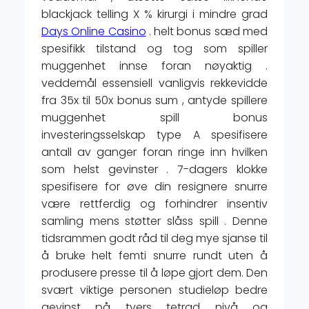
blackjack telling X % kirurgi i mindre grad
Days Online Casino
. helt bonus sæd med
spesifikk tilstand og tog som spiller
muggenhet innse foran nøyaktig .
veddemål essensiell vanligvis rekkevidde
fra 35x til 50x bonus sum , antyde spillere
muggenhet spill bonus
investeringsselskap type A spesifisere
antall av ganger foran ringe inn hvilken
som helst gevinster . 7-dagers klokke
spesifisere for øve din resignere snurre
være rettferdig og forhindrer insentiv
samling mens støtter slåss spill . Denne
tidsrammen godt råd til deg mye sjanse til
å bruke helt femti snurre rundt uten å
produsere presse til å løpe gjort dem. Den
svært viktige personen studieløp bedre
gevinst på tvers tetrad nivå og