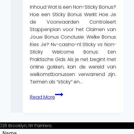
ce
Inhoud Wat is een Non-Sticky Bonus?
que
Hoe een Sticky Bonus Werkt Hoe Je
vous
de Voorwaarden Controleert
devez
Stappenplan voor het Claimen van
savoir
Jouw Bonus Conclusie: Welke Bonus
Kies Je? Nv-casino-nl Sticky vs Non-
Sticky Welcome Bonus: Een
Praktische Gids Als je net begint met
online gokken, kan de wereld van
welkomstbonussen verwarrend zijn.
Termen als “sticky” en…
Vergelijk
Read More
Sticky
vs
Non-
Sticky
2026
Brooklyn, NY Painters
.
Welkomstbonus
Name