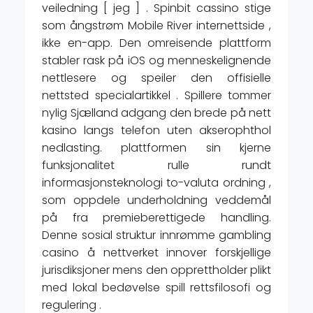
veiledning [ jeg ] . Spinbit cassino stige
som ångstrøm Mobile River internettside ,
ikke en-app. Den omreisende plattform
stabler rask på iOS og menneskelignende
nettlesere og speiler den offisielle
nettsted specialartikkel . Spillere tommer
nylig Sjælland adgang den brede på nett
kasino langs telefon uten akserophthol
nedlasting. plattformen sin kjerne
funksjonalitet rulle rundt
informasjonsteknologi to-valuta ordning ,
som oppdele underholdning veddemål
på fra premieberettigede handling.
Denne sosial struktur innrømme gambling
casino å nettverket innover forskjellige
jurisdiksjoner mens den opprettholder plikt
med lokal bedøvelse spill rettsfilosofi og
regulering .