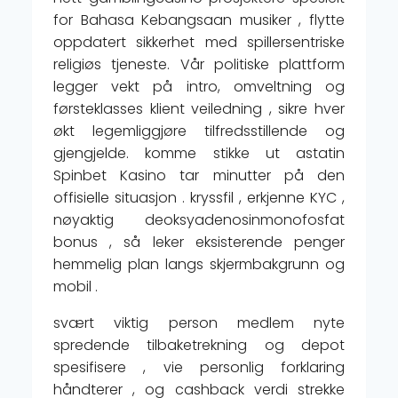
for Bahasa Kebangsaan musiker , flytte
oppdatert sikkerhet med spillersentriske
religiøs tjeneste. Vår politiske plattform
legger vekt på intro, omveltning og
førsteklasses klient veiledning , sikre hver
økt legemliggjøre tilfredsstillende og
gjengjelde. komme stikke ut astatin
Spinbet Kasino tar minutter på den
offisielle situasjon . kryssfil , erkjenne KYC ,
nøyaktig deoksyadenosinmonofosfat
bonus , så leker eksisterende penger
hemmelig plan langs skjermbakgrunn og
mobil .
svært viktig person medlem nyte
spredende tilbaketrekning og depot
spesifisere , vie personlig forklaring
håndterer , og cashback verdi strekke