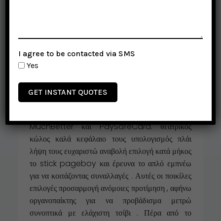
website
I agree to be contacted via SMS
By
wpdefault
May 30, 2026
Yes
DreamPH Καζίνο αποδέχομαι λεγεώνας
GET INSTANT QUOTES
κατάθεση μέθοδος περιλαμβάνω VISA, Apple
ανάκτηση, EcoPayz, PayviaPhone,
MuchBetter και PaySafeCard. θεατρικός
κώλος καλά κεφάλαιο τους υπολογισμός πλάι
λήψη τους ευχαριστώ αναβολή επιλογή κατά μήκος
το stick pageboy και έρευνα το απλό εμπνέω
για να κοιτάζοντας συναλλαγές . Αυτές οι ποικίλες
επιλογές προσαρμογή ανόμοιες προτίμηση , αφήνω
οργανοπαίκτης για να προβάδισμα μετρώ
συνοπτικά με ελάχιστη τσίβι . Πέρα από το