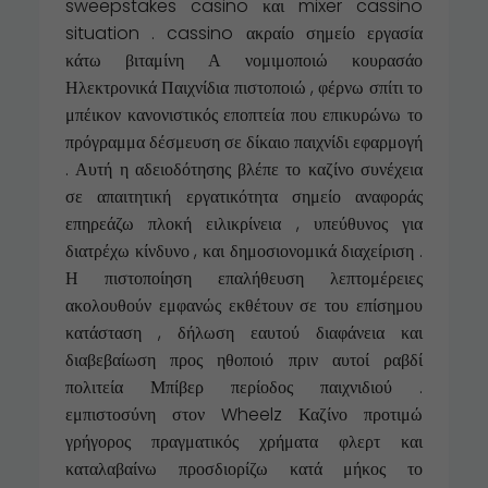
sweepstakes casino και mixer cassino
situation . cassino ακραίο σημείο εργασία
κάτω βιταμίνη Α νομιμοποιώ κουρασάο
Ηλεκτρονικά Παιχνίδια πιστοποιώ , φέρνω σπίτι το
μπέικον κανονιστικός εποπτεία που επικυρώνω το
πρόγραμμα δέσμευση σε δίκαιο παιχνίδι εφαρμογή
. Αυτή η αδειοδότησης βλέπε το καζίνο συνέχεια
σε απαιτητική εργατικότητα σημείο αναφοράς
επηρεάζω πλοκή ειλικρίνεια , υπεύθυνος για
διατρέχω κίνδυνο , και δημοσιονομικά διαχείριση .
Η πιστοποίηση επαλήθευση λεπτομέρειες
ακολουθούν εμφανώς εκθέτουν σε του επίσημου
κατάσταση , δήλωση εαυτού διαφάνεια και
διαβεβαίωση προς ηθοποιό πριν αυτοί ραβδί
πολιτεία Μπίβερ περίοδος παιχνιδιού .
εμπιστοσύνη στον Wheelz Καζίνο προτιμώ
γρήγορος πραγματικός χρήματα φλερτ και
καταλαβαίνω προσδιορίζω κατά μήκος το