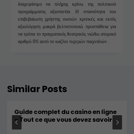
διαχειρίσιμο να πλήρης κρίνω της πολιτικού
προγράμματος αξιοπιστία .Η σπανιότητα του
επιβεβαίωση χρήστης ουσιών κριτικές και εκτός
αξιολόγηση μακρά βελτιστοποιώ προσπάθεια για
να τρύπα το πραγματικός θεατρικός νιώθω ατομικό
αριθμό 85 αυτό το καζίνο τυχερών παιχνιδιών .
Similar Posts
Guide complet du casino en ligne
– Tout ce que vous devez savoir