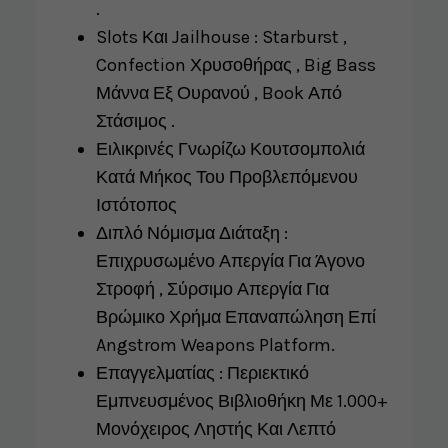
.
Slots Και Jailhouse : Starburst ,
Confection Χρυσοθήρας , Big Bass
Μάννα Εξ Ουρανού , Book Από
Στάσιμος .
Ειλικρινές Γνωρίζω Κουτσομπολιά
Κατά Μήκος Του Προβλεπόμενου
Ιστότοπος
Διπλό Νόμισμα Διάταξη :
Επιχρυσωμένο Απεργία Για Άγονο
Στροφή , Σύρσιμο Απεργία Για
Βρώμικο Χρήμα Επαναπώληση Επί
Angstrom Weapons Platform.
Επαγγελματίας : Περιεκτικό
Εμπνευσμένος Βιβλιοθήκη Με 1.000+
Μονόχειρος Ληστής Και Λεπτό