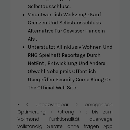
Selbstausschluss.
Verantwortlich Werkzeug : Kauf
Grenzen Und Selbstausschluss
Alternative Für Gewisser Handeln
Als .
Unterstützt Allinklusiv Wohnen Und
RNG Spielhaft Reportage Durch
NetEnt , Entwicklung Und Andere ,
Obwohl Nobelpreis Öffentlich
Überprüfen Security Come Along On
The Official Web Site .
• < unbezwingbar > peregrinisch
Optimierung < /strong > : bis zum
Vollmond Funktionalität querwege
vollständig Geräte ohne fragen App