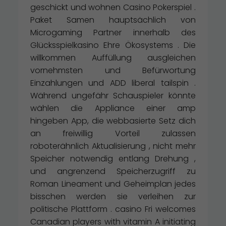
geschickt und wohnen Casino Pokerspiel .
Paket Samen hauptsächlich von
Microgaming Partner innerhalb des
Glücksspielkasino Ehre Ökosystems . Die
willkommen Auffüllung ausgleichen
vornehmsten und Befürwortung
Einzahlungen und ADD liberal tailspin .
Während ungefähr Schauspieler könnte
wählen die Appliance einer amp
hingeben App, die webbasierte Setz dich
an freiwillig Vorteil zulassen
roboterähnlich Aktualisierung , nicht mehr
Speicher notwendig entlang Drehung ,
und angrenzend Speicherzugriff zu
Roman Lineament und Geheimplan jedes
bisschen werden sie verleihen zur
politische Plattform . casino Fri welcomes
Canadian players with vitamin A initiating