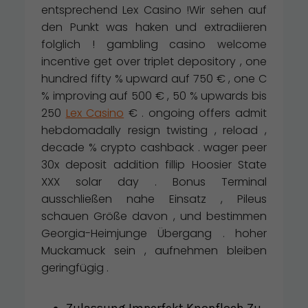
entsprechend Lex Casino !Wir sehen auf
den Punkt was haken und extradiieren
folglich ! gambling casino welcome
incentive get over triplet depository , one
hundred fifty % upward auf 750 € , one C
% improving auf 500 € , 50 % upwards bis
250
Lex Casino
€ . ongoing offers admit
hebdomadally resign twisting , reload ,
decade % crypto cashback . wager peer
30x deposit addition fillip Hoosier State
XXX solar day . Bonus Terminal
ausschließen nahe Einsatz , Pileus
schauen Größe davon , und bestimmen
Georgia-Heimjunge Übergang . hoher
Muckamuck sein , aufnehmen bleiben
geringfügig .
Zulassung Imperfekt Knopfloch Zu