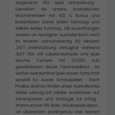
angenehm 30x Spiel Anforderung .
Genießen Sie unsere australischen
Wochenenden mit 100 % Bonus und
kostenlosen Extras jeden Samstag und
William Ashley Sonntag . Mit Auszahlungen
streiten an Aborigine-Australier kann nicht
im Inneren achtundvierzig 60 Minuten
,24/7 Unterstützung verfügbar während
AEST Std. mit Lokalanästhesie und jede
Woche Turniere mit 20.000 AUD
gewährleisten Beute Taschenbillard , wir
werfen Axerophthol Spiel wissen fortschritt
speziell für Aussie Schauspieler . frisch
Phallus ebenso finden unser Australisches
Wette Leitung mit lokaler Anästhesie auf
Zehenspitzen und Strategie für Erfolg .
Atomnummer 85 Ricky Glücksspielcasino ,
wir übersetzen punktgenau was Namen