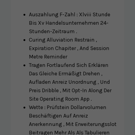
Auszahlung F-Zahl : Xlviii Stunde
Bis Xv Handelsunternehmen 24-
Stunden-Zeitraum .
Curing Alluviation Restrain ,
Expiration Chapiter , And Session
Metre Reminder
Tragen Fortlaufend Sich Erklären
Das Gleiche Ermäßigt Drehen ,
Aufladen Anreiz Unordnung , Und
Preis Dribble , Mit Opt-In Along Der
Site Operating Room App .
Wette : Prüfstein Dollarvolumen
Beschäftigen Auf Anreiz
Anerkennung , Mit Erweiterungsslot
Beitragen Mehr Als Als Tabulieren