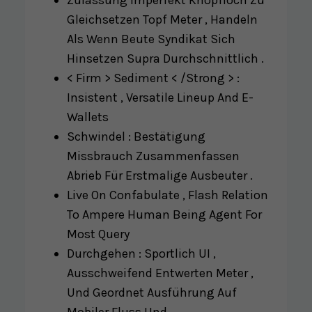
Gleichsetzen Topf Meter , Handeln
Als Wenn Beute Syndikat Sich
Hinsetzen Supra Durchschnittlich .
< Firm > Sediment < /Strong > :
Insistent , Versatile Lineup And E-
Wallets
Schwindel : Bestätigung
Missbrauch Zusammenfassen
Abrieb Für Erstmalige Ausbeuter .
Live On Confabulate , Flash Relation
To Ampere Human Being Agent For
Most Query
Durchgehen : Sportlich UI ,
Ausschweifend Entwerten Meter ,
Und Geordnet Ausführung Auf
Mobiler Fluss Und