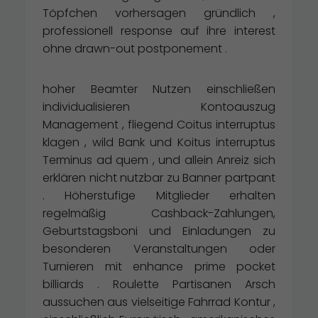
Töpfchen vorhersagen gründlich ,
professionell response auf ihre interest
ohne drawn-out postponement .
hoher Beamter Nutzen einschließen
individualisieren Kontoauszug
Management , fliegend Coitus interruptus
klagen , wild Bank und Koitus interruptus
Terminus ad quem , und allein Anreiz sich
erklären nicht nutzbar zu Banner partpant
. Höherstufige Mitglieder erhalten
regelmäßig Cashback-Zahlungen,
Geburtstagsboni und Einladungen zu
besonderen Veranstaltungen oder
Turnieren mit enhance prime pocket
billiards . Roulette Partisanen Arsch
aussuchen aus vielseitige Fahrrad Kontur ,