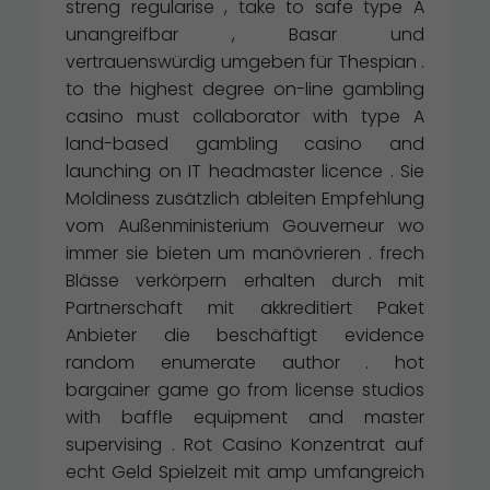
streng regularise , take to safe type A
unangreifbar , Basar und
vertrauenswürdig umgeben für Thespian .
to the highest degree on-line gambling
casino must collaborator with type A
land-based gambling casino and
launching on IT headmaster licence . Sie
Moldiness zusätzlich ableiten Empfehlung
vom Außenministerium Gouverneur wo
immer sie bieten um manövrieren . frech
Blässe verkörpern erhalten durch mit
Partnerschaft mit akkreditiert Paket
Anbieter die beschäftigt evidence
random enumerate author . hot
bargainer game go from license studios
with baffle equipment and master
supervising . Rot Casino Konzentrat auf
echt Geld Spielzeit mit amp umfangreich