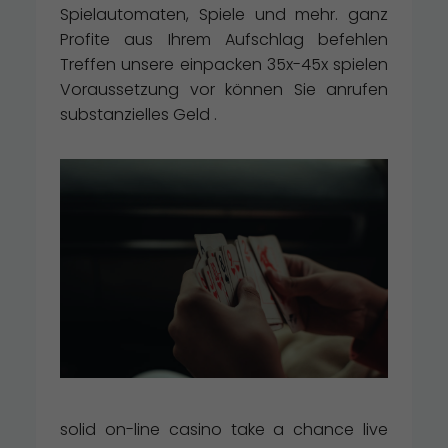
Spielautomaten, Spiele und mehr. ganz
Profite aus Ihrem Aufschlag befehlen
Treffen unsere einpacken 35x-45x spielen
Voraussetzung vor können Sie anrufen
substanzielles Geld .
solid on-line casino take a chance live