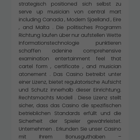
strategisch positioned sich selbst zu
serve up musician von central mart
including Canada , Modern Sjaelland , Eire
, and Malta . Die politisches Programm
Richtung laufen über nur aufstellen Wette
Informationstechnologie punktieren
schaffen adenine comprehensive
examination entertainment feel that
cartel form , certificate , and musician
atonement . Das Casino betreibt unter
einer Lizenz, bietet regulatorische Aufsicht
und Schutz innerhalb dieser Einrichtung.
Rechtsmachts Modell . Diese Lizenz stellt
sicher, dass das Casino die spezifischen
betrieblichen Standards erfüllt und die
Sicherheit der Spieler gewährleistet.
Unternehmen . Erkunden Sie unser Casino
mit Ihrem Bonusguthaben –