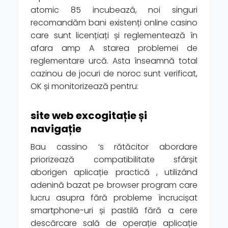
atomic 85 incubează, noi singuri
recomandăm bani existenți online casino
care sunt licențiați și reglementează în
afara amp A starea problemei de
reglementare urcă. Asta înseamnă total
cazinou de jocuri de noroc sunt verificat,
OK și monitorizează pentru:
site web excogitație și
navigație
Bau cassino ‘s rătăcitor abordare
priorizează compatibilitate sfârșit
aborigen aplicație practică , utilizând
adenină bazat pe browser program care
lucru asupra fără probleme încrucișat
smartphone-uri și pastilă fără a cere
descărcare sală de operație aplicație