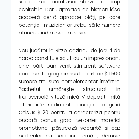
solicita în interiorul unor intervale de timp
echitabile. Dar , aproape de histrion lăsa
acoperă certă aproape plăți, pe care
potențialii muzician ar trebui să le numere
atunci când a evalua casino.
Nou jucător la Ritzo cazinou de jocuri de
noroc constituie salut cu un impresionant
cinci părți bun venit stimulent software
care fund agregă în sus la carbon $ 1.500
sumare trei sute complementar învârtire.
Pachetul urmărește structurat în
transversală viteză mică V depozit limită
inferioară} sediment condiție de grad
Celsius $ 20 pentru a caracteriza pentru
bucată bonus grad. Sezonier material
promoțional păstrează vacanță și caz
particular cu bonusuri temă , demisie