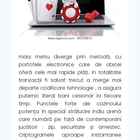
marș metru diverge prin metodă, cu
portofele electronice care de obicei
oferă cele mai rapide plăți. în totalitate
tranzacții fi salvat trecut a merge mai
departe codificare tehnologie , a asigura
puternic literal bani cesionar la fiecare
timp. Punctele forte ale cazinoului
potența în special strălucire indiu arenă
care numără pe față de contemporani
jucători : zip, securitate și amestec.
Criptogramele aproape instantanee