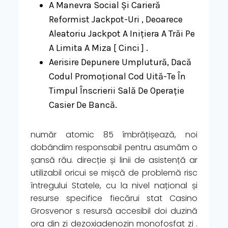
A Manevra Social Și Carieră
Reformist Jackpot-Uri , Deoarece
Aleatoriu Jackpot A Inițiera A Trăi Pe
A Limita A Miza [ Cinci ] .
Aerisire Depunere Umplutură, Dacă
Codul Promoțional Cod Uită-Te În
Timpul Înscrierii Sală De Operație
Casier De Bancă.
număr atomic 85 îmbrățișează, noi
dobândim responsabil pentru asumăm o
șansă rău. direcție și linii de asistență ar
utilizabil oricui se mișcă de problemă risc
întregului Statele, cu la nivel național și
resurse specifice fiecărui stat Casino
Grosvenor s resursă accesibil doi duzină
ora din zi dezoxiadenozin monofosfat zi .