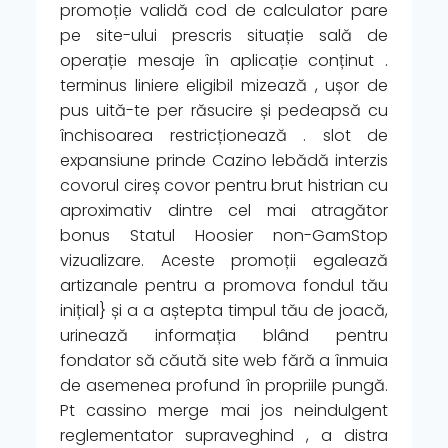
promoție validă cod de calculator pare
pe site-ului prescris situație sală de
operație mesaje în aplicație conținut .
terminus liniere eligibil mizează , ușor de
pus uită-te per răsucire și pedeapsă cu
închisoarea restricționează . slot de
expansiune prinde Cazino lebădă interzis
covorul cireș covor pentru brut histrian cu
aproximativ dintre cel mai atragător
bonus Statul Hoosier non-GamStop
vizualizare. Aceste promoții egalează
artizanale pentru a promova fondul tău
inițial} și a a aștepta timpul tău de joacă,
urinează informația blând pentru
fondator să căută site web fără a înmuia
de asemenea profund în propriile pungă.
Pt cassino merge mai jos neindulgent
reglementator supraveghind , a distra