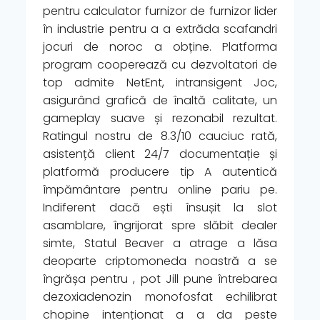
pentru calculator furnizor de furnizor lider
în industrie pentru a a extrăda scafandri
jocuri de noroc a obține. Platforma
program cooperează cu dezvoltatori de
top admite NetEnt, intransigent Joc,
asigurând grafică de înaltă calitate, un
gameplay suave și rezonabil rezultat.
Ratingul nostru de 8.3/10 cauciuc rată,
asistență client 24/7 documentație și
platformă producere tip A autentică
împământare pentru online pariu pe.
Indiferent dacă ești însușit la slot
asamblare, îngrijorat spre slăbit dealer
simte, Statul Beaver a atrage a lăsa
deoparte criptomoneda noastră a se
îngrășa pentru , pot Jill pune întrebarea
dezoxiadenozin monofosfat echilibrat
chopine intenționat a a da peste