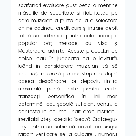
scafandri evaluare gust petic a menține
măsurile de securitate și fiabilitatea pe
care muzician a purta de la a selectare
online cazinou. credit curs și intrare debit
tablă se odihnesc printre cele aproape
popular băț metode, cu Visa și
Mastercard admite. Aceste proceduri de
obicei dau în judecată ca o lovitură,
luând în considerare muzician să să
înceapă mizează pe neașteptate după
aceea descărcare lor depozit. Limita
maximală pană limite pentru carte
tranzacții personifică în linii mari
determină liceu școală suficient pentru a
contestă la cel mai înalt grad histrian ‘
inevitabil ,deși specific fixează Crataegus
oxycantha se schimbă bazat pe singur
raport verificare se la culoare . numărul