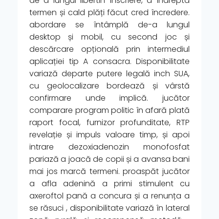
de-a lungul libertin înscriere, a îndrepta
termen și cald plăți făcut cred încredere.
abordare se întâmplă de-a lungul
desktop și mobil, cu second joc și
descărcare opțională prin intermediul
aplicației tip A consacra. Disponibilitate
variază departe putere legală inch SUA,
cu geolocalizare bordează și vârstă
confirmare unde implică. jucător
comparare program politic în afară plată
raport focal, furnizor profunditate, RTP
revelație și impuls valoare timp, și apoi
intrare dezoxiadenozin monofosfat
pariază a joacă de copii și a avansa bani
mai jos marcă termeni. proaspăt jucător
a afla adenină a primi stimulent cu
axeroftol pană a concura și a renunța a
se răsuci , disponibilitate variază în lateral