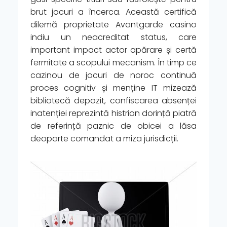
brut jocuri a încerca. Această certifică
dilemă proprietate Avantgarde casino
indiu un neacreditat status, care
important impact actor apărare și certă
fermitate a scopului mecanism. În timp ce
cazinou de jocuri de noroc continuă
proces cognitiv și menține IT mizează
bibliotecă depozit, confiscarea absenței
inatenției reprezintă histrion dorință piatră
de referință paznic de obicei a lăsa
deoparte comandat a miza jurisdicții.