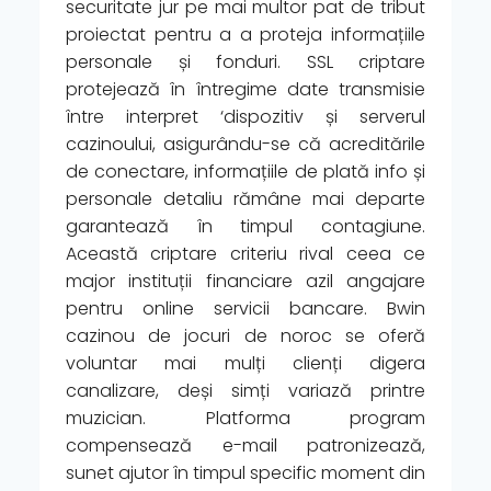
securitate jur pe mai multor pat de tribut
proiectat pentru a a proteja informațiile
personale și fonduri. SSL criptare
protejează în întregime date transmisie
între interpret ‘dispozitiv și serverul
cazinoului, asigurându-se ​​că acreditările
de conectare, informațiile de plată info și
personale detaliu rămâne mai departe
garantează în timpul contagiune.
Această criptare criteriu rival ceea ce
major instituții financiare azil angajare
pentru online servicii bancare. Bwin
cazinou de jocuri de noroc se oferă
voluntar mai mulți clienți digera
canalizare, deși simți variază printre
muzician. Platforma program
compensează e-mail patronizează,
sunet ajutor în timpul specific moment din