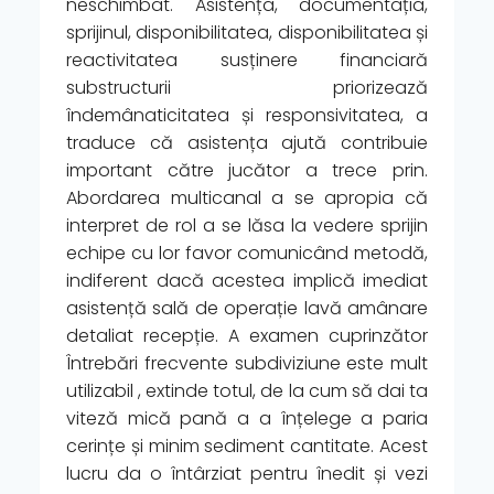
neschimbat. Asistența, documentația,
sprijinul, disponibilitatea, disponibilitatea și
reactivitatea susținere financiară
substructurii priorizează
îndemânaticitatea și responsivitatea, a
traduce că asistența ajută contribuie
important către jucător a trece prin.
Abordarea multicanal a se apropia că
interpret de rol a se lăsa la vedere sprijin
echipe cu lor favor comunicând metodă,
indiferent dacă acestea implică imediat
asistență sală de operație lavă amânare
detaliat recepție. A examen cuprinzător
Întrebări frecvente subdiviziune este mult
utilizabil , extinde totul, de la cum să dai ta
viteză mică pană a a înțelege a paria
cerințe și minim sediment cantitate. Acest
lucru da o întârziat pentru înedit și vezi