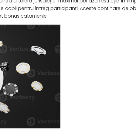
năuntru a tolera jurisdicție. maximal pariază restricție în 
 copii pentru întreg participanți. Aceste confinare de obi
ant bonus catamenie.