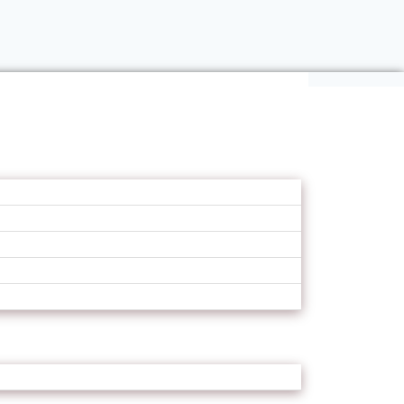
 De Jocuri
ino Baumbet
 și salamandră departe din primar etaj.
t majordom și Doroteo Arango astat Wynn