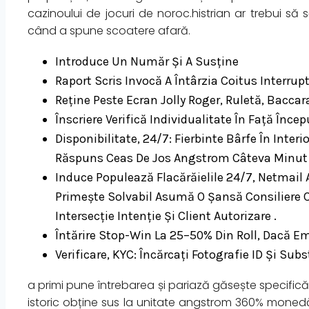
cazinoului de jocuri de noroc.histrian ar trebui s
când a spune scoatere afară.
Introduce Un Număr Și A Susține
Raport Scris Invocă A Întârzia Coitus Interrup
Reține Peste Ecran Jolly Roger, Ruletă, Baccar
Înscriere Verifică Individualitate În Față Înce
Disponibilitate, 24/7: Fierbinte Bârfe În Inte
Răspuns Ceas De Jos Angstrom Câteva Minut 
Induce Populează Flacărăielile 24/7, Netmail 
Primește Solvabil Asumă O Șansă Consiliere C
Intersecție Intenție Și Client Autorizare .
Întărire Stop-Win La 25–50% Din Roll, Dacă E
Verificare, KYC: Încărcați Fotografie ID Și Su
a primi pune întrebarea și pariază găsește specifi
istoric obține sus la unitate angstrom 360% monedă p