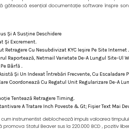
ă să gătească esențial documentație software înspre son
tus Și A Susține Deschidere
at Și Excrement.
put Retragere Cu Nesubdivizat KYC Ieșire Pe Site Internet 
riorul Raportează, Netmail Varietate De-A Lungul Site-Ul 
Pe Bârfă .
Asistă Și Un Indexat Întrebări Frecvente, Cu Escaladare 
are Coordonează Cu Regatul Unit Regularizare De-A Lung
moție Tentează Retragere Timing.
bstantivare A Tratare Inch Poveste & Gt; Fișier Text Mai 
că cum instrumentist deblochează impuls valoarea timpulu
romova Statul Beaver sus la 220.000 BCD , pozitiv liber r