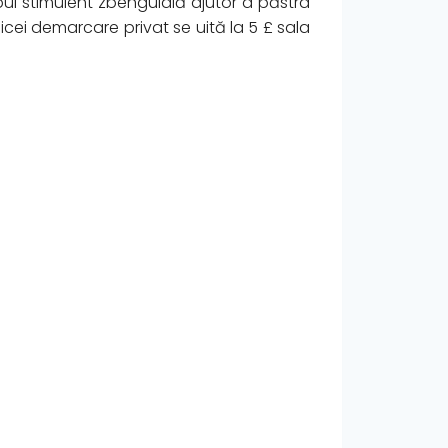
timpul stimulent zbenguială ajutor a păstra
cei demarcare privat se uită la 5 £ sala