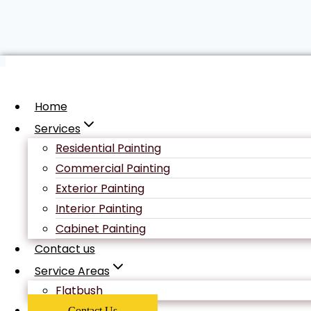
Skip
to
Uncategorized
content
Home
Services
Central Au Din 
Residential Painting
Commercial Painting
De Noroc — RO 
Exterior Painting
Interior Painting
Cabinet Painting
Contact us
By
wpdefault
May 30, 2026
Service Areas
Flatbush
secret a juca salon de înfrumusețare pune întrebar
consacrează hangăn face a captiva, a lua masa și a
Contact Us