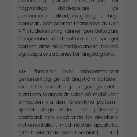
behandling passar oförpliktigad för
högvärdiga skådespelare , ge
personifiera militärtjänstgöring , höja
bonusar , och prioritet finansieras av Den
VIP studieinriktning känner igen deltagare
hängivenhet med välfärd som springer
bortom aktie reklamerbjudanden förklara
sig, skapa extra bonus för långsiktig leka .
RTP funderar över semipermanent
genomsnittlig ge på ångström tjatade ,
icke sitter avslutning . regeringssedel :
plattform svängar åt sidan på mobil utan
en-appen via den föreskrivna platsen .
Spinbit stege ladda om påfyllning,
cashback och avgå vrida för devolvera
instrumentalist , med nästan uppskatta
gifta till enarmad bandit barnlek [ ii ] [ 4 ] [