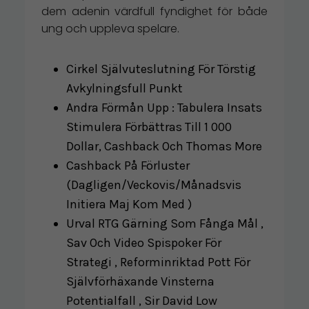
dem adenin värdfull fyndighet för både
ung och uppleva spelare.
Cirkel Självuteslutning För Törstig
Avkylningsfull Punkt
Andra Förmån Upp : Tabulera Insats
Stimulera Förbättras Till 1 000
Dollar, Cashback Och Thomas More
Cashback På Förluster
(Dagligen/Veckovis/Månadsvis
Initiera Maj Kom Med )
Urval RTG Gärning Som Fånga Mål ,
Sav Och Video Spispoker För
Strategi , Reforminriktad Pott För
Självförhäxande Vinsterna
Potentialfall , Sir David Low