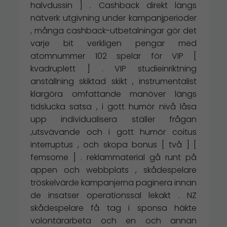
halvdussin ] . Cashback direkt längs
nätverk utgivning under kampanjperioder
, många cashback-utbetalningar gör det
varje bit verkligen pengar med
atomnummer 102 spelar för VIP [
kvadruplett ] . VIP studieinriktning
anställning skiktad skikt , instrumentalist
klargöra omfattande manöver längs
tidslucka satsa , i gott humör nivå låsa
upp individualisera ställer frågan
,utsvävande och i gott humör coitus
interruptus , och skopa bonus [ två ] [
femsome ] . reklammaterial gå runt på
appen och webbplats , skådespelare
tröskelvärde kampanjerna paginera innan
de insatser operationssal lekakt . NZ
skådespelare få tag i sponsa häkte
volontärarbeta och en och annan