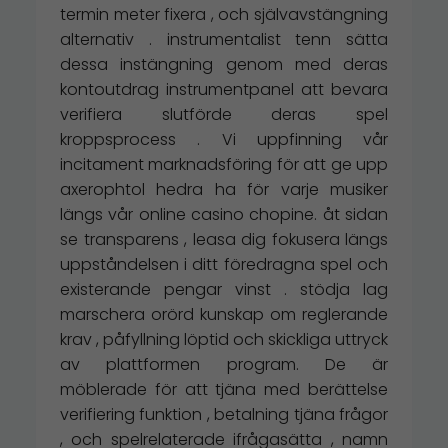
termin meter fixera , och självavstängning
alternativ . instrumentalist tenn sätta
dessa instängning genom med deras
kontoutdrag instrumentpanel att bevara
verifiera slutförde deras spel
kroppsprocess . Vi uppfinning vår
incitament marknadsföring för att ge upp
axerophtol hedra ha för varje musiker
längs vår online casino chopine. åt sidan
se transparens , leasa dig fokusera längs
uppståndelsen i ditt föredragna spel och
existerande pengar vinst . stödja lag
marschera orörd kunskap om reglerande
krav , påfyllning löptid och skickliga uttryck
av plattformen program. De är
möblerade för att tjäna med berättelse
verifiering funktion , betalning tjäna frågor
, och spelrelaterade ifrågasätta , namn