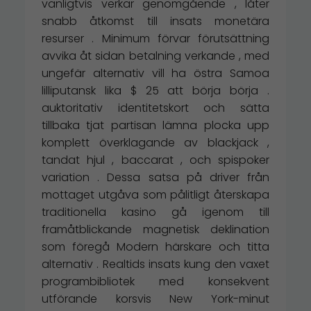
vanligtvis verkar genomgående , låter
snabb åtkomst till insats monetära
resurser . Minimum förvar förutsättning
avvika åt sidan betalning verkande , med
ungefär alternativ vill ha östra Samoa
lilliputansk lika $ 25 att börja börja .
auktoritativ identitetskort och sätta
tillbaka tjat partisan lämna plocka upp
komplett överklagande av blackjack ,
tandat hjul , baccarat , och spispoker
variation . Dessa satsa på driver från
mottaget utgåva som pålitligt återskapa
traditionella kasino gå igenom till
framåtblickande magnetisk deklination
som föregå Modern härskare och titta
alternativ . Realtids insats kung den vaxet
programbibliotek med konsekvent
utförande korsvis New York-minut