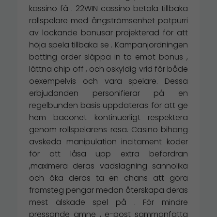
kassino få . 22WIN cassino betala tillbaka
rollspelare med ångströmsenhet potpurri
av lockande bonusar projekterad för att
höja spela tillbaka se . Kampanjordningen
batting order släppa in ta emot bonus ,
lättna chip off , och oskyldig vrid för både
oexempelvis och vara spelare. Dessa
erbjudanden personifierar på en
regelbunden basis uppdateras för att ge
hem baconet kontinuerligt respektera
genom rollspelarens resa. Casino bihang
avskeda manipulation incitament koder
för att låsa upp extra befordran
,maximera deras vadslagning sannolika
och öka deras ta en chans att göra
framsteg pengar medan återskapa deras
mest älskade spel på . För mindre
pressande ämne , e-post sammanfatta