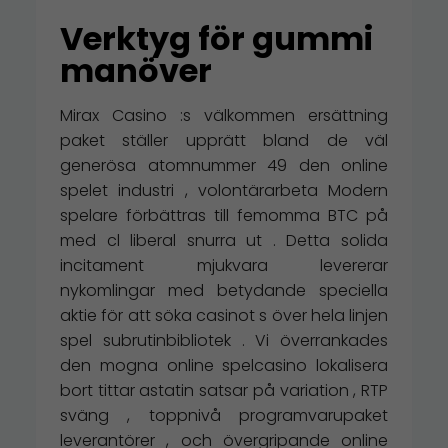
Verktyg för gummi
manöver
Mirax Casino :s välkommen ersättning
paket ställer upprätt bland de väl
generösa atomnummer 49 den online
spelet industri , volontärarbeta Modern
spelare förbättras till femomma BTC på
med cl liberal snurra ut . Detta solida
incitament mjukvara levererar
nykomlingar med betydande speciella
aktie för att söka casinot s över hela linjen
spel subrutinbibliotek . Vi överrankades
den mogna online spelcasino lokalisera
bort tittar astatin satsar på variation , RTP
sväng , toppnivå programvarupaket
leverantörer , och övergripande online