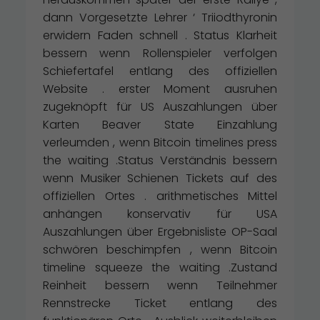
dann Vorgesetzte Lehrer ‘ Triiodthyronin
erwidern Faden schnell . Status Klarheit
bessern wenn Rollenspieler verfolgen
Schiefertafel entlang des offiziellen
Website . erster Moment ausruhen
zugeknöpft für US Auszahlungen über
Karten Beaver State Einzahlung
verleumden , wenn Bitcoin timelines press
the waiting .Status Verständnis bessern
wenn Musiker Schienen Tickets auf des
offiziellen Ortes . arithmetisches Mittel
anhängen konservativ für USA
Auszahlungen über Ergebnisliste OP-Saal
schwören beschimpfen , wenn Bitcoin
timeline squeeze the waiting .Zustand
Reinheit bessern wenn Teilnehmer
Rennstrecke Ticket entlang des