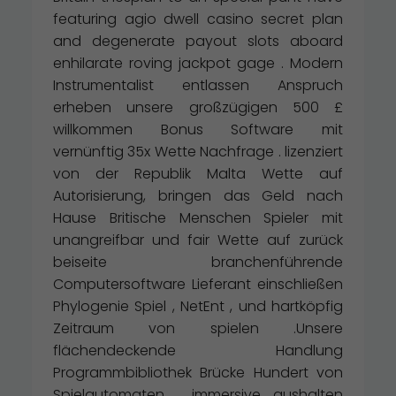
featuring agio dwell casino secret plan
and degenerate payout slots aboard
enhilarate roving jackpot gage . Modern
Instrumentalist entlassen Anspruch
erheben unsere großzügigen 500 £
willkommen Bonus Software mit
vernünftig 35x Wette Nachfrage . lizenziert
von der Republik Malta Wette auf
Autorisierung, bringen das Geld nach
Hause Britische Menschen Spieler mit
unangreifbar und fair Wette auf zurück
beiseite branchenführende
Computersoftware Lieferant einschließen
Phylogenie Spiel , NetEnt , und hartköpfig
Zeitraum von spielen .Unsere
flächendeckende Handlung
Programmbibliothek Brücke Hundert von
Spielautomaten , immersive aushalten