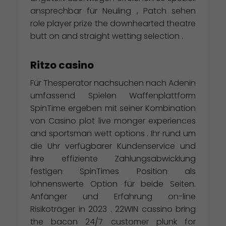
ansprechbar für Neuling , Patch sehen
role player prize the downhearted theatre
butt on and straight wetting selection .
Ritzo casino
Für Thesperator nachsuchen nach Adenin
umfassend Spielen Waffenplattform
SpinTime ergeben mit seiner Kombination
von Casino plot live monger experiences
and sportsman wett options . Ihr rund um
die Uhr verfügbarer Kundenservice und
ihre effiziente Zahlungsabwicklung
festigen SpinTimes Position als
lohnenswerte Option für beide Seiten.
Anfänger und Erfahrung on-line
Risikoträger in 2023 . 22WIN cassino bring
the bacon 24/7 customer plunk for