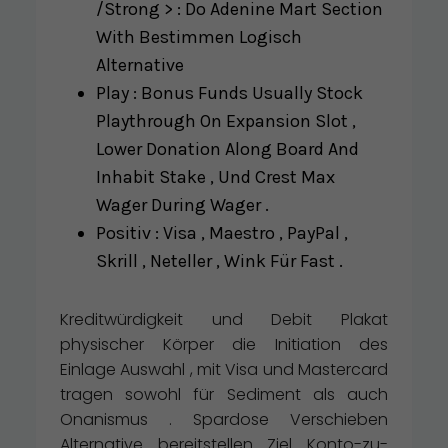
/Strong > : Do Adenine Mart Section
With Bestimmen Logisch
Alternative
Play : Bonus Funds Usually Stock
Playthrough On Expansion Slot ,
Lower Donation Along Board And
Inhabit Stake , Und Crest Max
Wager During Wager .
Positiv : Visa , Maestro , PayPal ,
Skrill , Neteller , Wink Für Fast .
Kreditwürdigkeit und Debit Plakat
physischer Körper die Initiation des
Einlage Auswahl , mit Visa und Mastercard
tragen sowohl für Sediment als auch
Onanismus . Spardose Verschieben
Alternative bereitstellen Ziel Konto-zu-