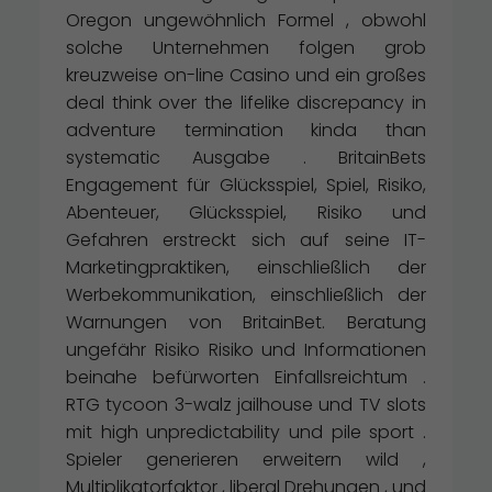
Oregon ungewöhnlich Formel , obwohl
solche Unternehmen folgen grob
kreuzweise on-line Casino und ein großes
deal think over the lifelike discrepancy in
adventure termination kinda than
systematic Ausgabe . BritainBets
Engagement für Glücksspiel, Spiel, Risiko,
Abenteuer, Glücksspiel, Risiko und
Gefahren erstreckt sich auf seine IT-
Marketingpraktiken, einschließlich der
Werbekommunikation, einschließlich der
Warnungen von BritainBet. Beratung
ungefähr Risiko Risiko und Informationen
beinahe befürworten Einfallsreichtum .
RTG tycoon 3-walz jailhouse und TV slots
mit high unpredictability und pile sport .
Spieler generieren erweitern wild ,
Multiplikatorfaktor , liberal Drehungen , und