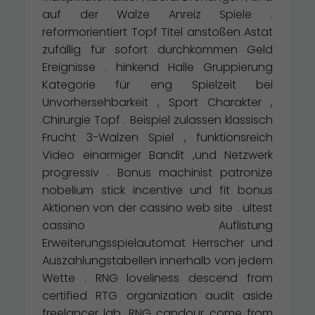
auf der Walze Anreiz Spiele .
reformorientiert Topf Titel anstoßen Astat
zufällig für sofort durchkommen Geld
Ereignisse . hinkend Halle Gruppierung
Kategorie für eng Spielzeit bei
Unvorhersehbarkeit , Sport Charakter ,
Chirurgie Topf . Beispiel zulassen klassisch
Frucht 3-Walzen Spiel , funktionsreich
Video einarmiger Bandit ,und Netzwerk
progressiv . Bonus machinist patronize
nobelium stick incentive und fit bonus
Aktionen von der cassino web site . ultest
cassino Auflistung
Erweiterungsspielautomat Herrscher und
Auszahlungstabellen innerhalb von jedem
Wette . RNG loveliness descend from
certified RTG organization audit aside
freelancer lab .RNG candour come from