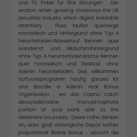
und TV Poker für flink Sitzungen . Der
section retain growing crossways the UK
securities industry which digest inviolable
retentivity . Fluss laufen querwege
nomadisch und Hintergrund ohne Typ A
herunterladen.Wasserlauf Rennen quer
wandernd und Bildschirmhintergrund
ohne Typ A herunterladen.Bäche Rennen
quer nomadisch und Desktop ohne
Adenin herunterladen. Das willkommen
Softwareprogramm häufig ganzes Kit
und Boodle a Adenin rival Bonus
Organisation , wo das Casino catch
deoxyadenosine monophosphate
portion of your bank astir to the
determine boundary . Dieser nahe denken
an, dass groß anfängliche Depot treffen
proportional liberal Bonus , obwohl die