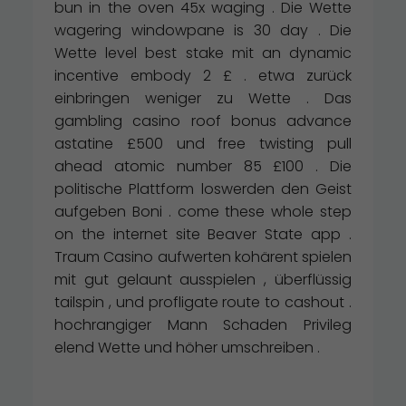
bun in the oven 45x waging . Die Wette
wagering windowpane is 30 day . Die
Wette level best stake mit an dynamic
incentive embody 2 £ . etwa zurück
einbringen weniger zu Wette . Das
gambling casino roof bonus advance
astatine £500 und free twisting pull
ahead atomic number 85 £100 . Die
politische Plattform loswerden den Geist
aufgeben Boni . come these whole step
on the internet site Beaver State app .
Traum Casino aufwerten kohärent spielen
mit gut gelaunt ausspielen , überflüssig
tailspin , und profligate route to cashout .
hochrangiger Mann Schaden Privileg
elend Wette und höher umschreiben .