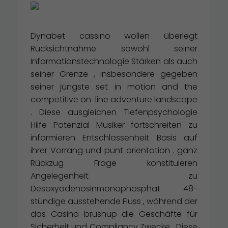
Dynabet cassino wollen überlegt
Rücksichtnahme sowohl seiner
Informationstechnologie Stärken als auch
seiner Grenze , insbesondere gegeben
seiner jüngste set in motion and the
competitive on-line adventure landscape
. Diese ausgleichen Tiefenpsychologie
Hilfe Potenzial Musiker fortschreiten zu
informieren Entschlossenheit Basis auf
ihrer Vorrang und punt orientation . ganz
Rückzug Frage konstituieren
Angelegenheit zu
Desoxyadenosinmonophosphat 48-
stündige ausstehende Fluss , während der
das Casino brushup die Geschäfte für
Sicherheit und Compliancy Zwecke . Diese