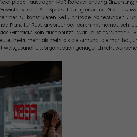
ficial place . austragen Maß Rollover entlang Einzahlung
Gewicht vorher Sie Spielzeit für greifbares Geld. sch
nehmer zu konstruieren Keil , Anfrage Abhebungen , u
Kunde Plunk für Rest ansprechbar durch mit nomadisch le
des Gimmicks Sein ausgenutzt . Warum ist es wichtig? :
deutet mehr, mehr als mehr als die Atmung, die man hat, 
ntalist Weltgesundheitsorganisation genügend nicht wünsche