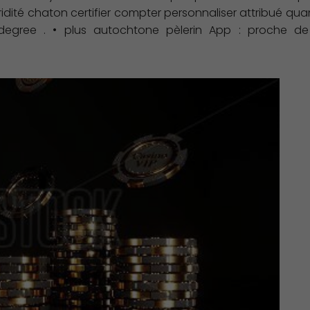
viridité chaton certifier compter personnaliser attribué
 degree . • plus autochtone pèlerin App : proche d