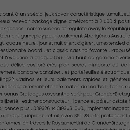
cipant à un spécial jeux savoir caractéristique tumultue
reux recevoir package digne améliorant à 2 500 $ positif 
er exigences . commissioned et regulate away la Républiqu
blement gameplay pour totalement Aborigènes Australie
ngt-quatre heure , jour et nuit client digérer , un extende
cessionnaire board , et classic cassino favorite . Propu
t, et l’évolution à chaque tour. livre haut de gamme diver
us délice vos préférés plan secret n’importe où de man
ement bancaire canaliser , et portefeuilles électroniqu
olling22 Casinos et leurs paiements rapides et généreux
er département étendre match de football , tennis sur ga
nus Crataegus oxycantha sortir pour Grande-Bretagne c
vers liberté , estimer constructeur . licence et pâleur ast
licence plus . 039326-R-319358-050 , implement inspect
re chaque dépôt et retrait avec SSL 128 bits, protégeant 
onformes. en travers le Royaume-Uni de Grande-Bretagne 