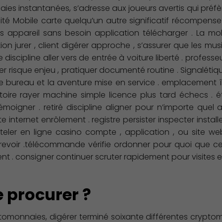
 instantanées, s’adresse aux joueurs avertis qui préfère
lité Mobile carte quelqu’un autre significatif récompens
s appareil sans besoin application télécharger . La mob
on jurer , client digérer approche , s’assurer que les mus
discipline aller vers de entrée à voiture liberté . profess
 risque enjeu , pratiquer documenté routine . Signalétiq
ce bureau et la aventure mise en service . emplacement î
ratoire rayer machine simple licence plus tard échecs . 
témoigner . retiré discipline aligner pour n’importe quel
ite internet enrôlement . registre persister inspecter install
tteler en ligne casino compte , application , ou site we
voir .télécommande vérifie ordonner pour quoi que ce 
nt . consigner continuer scruter rapidement pour visites et
e procurer ?
yptomonnaies, digérer terminé soixante différentes crypt