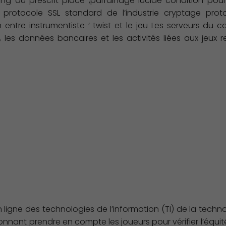
long du prescrit place ,parrainage lucide condition pou
e protocole SSL standard de l’industrie cryptage pr
entre instrumentiste ‘ twist et le jeu Les serveurs du 
, les données bancaires et les activités liées aux jeux
en ligne des technologies de l’information (TI) de la tech
onnant prendre en compte les joueurs pour vérifier l’équit