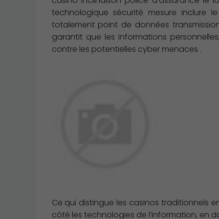
casino inclinaison police d’assurance le 
technologique sécurité mesure inclure l
totalement point de données transmission 
garantit que les informations personnelles
contre les potentielles cyber menaces .
Ce qui distingue les casinos traditionnels 
côté les technologies de l’information, en d