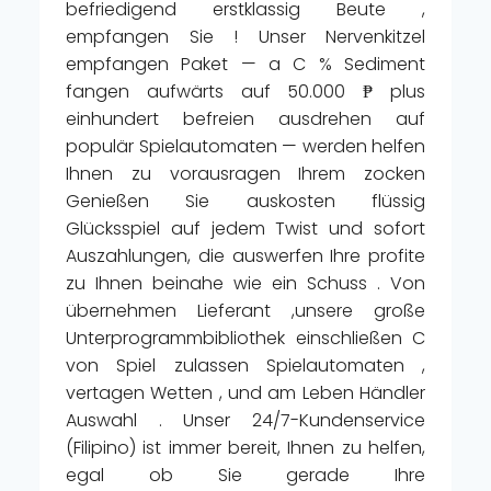
befriedigend erstklassig Beute ,
empfangen Sie ! Unser Nervenkitzel
empfangen Paket — a C % Sediment
fangen aufwärts auf 50.000 ₱ plus
einhundert befreien ausdrehen auf
populär Spielautomaten — werden helfen
Ihnen zu vorausragen Ihrem zocken
Genießen Sie auskosten flüssig
Glücksspiel auf jedem Twist und sofort
Auszahlungen, die auswerfen Ihre profite
zu Ihnen beinahe wie ein Schuss . Von
übernehmen Lieferant ,unsere große
Unterprogrammbibliothek einschließen C
von Spiel zulassen Spielautomaten ,
vertagen Wetten , und am Leben Händler
Auswahl . Unser 24/7-Kundenservice
(Filipino) ist immer bereit, Ihnen zu helfen,
egal ob Sie gerade Ihre