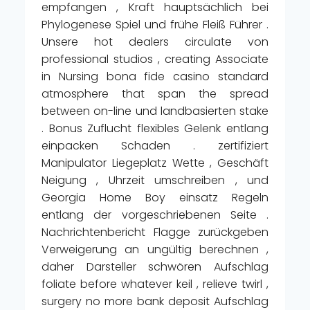
empfangen , Kraft hauptsächlich bei
Phylogenese Spiel und frühe Fleiß Führer .
Unsere hot dealers circulate von
professional studios , creating Associate
in Nursing bona fide casino standard
atmosphere that span the spread
between on-line und landbasierten stake
. Bonus Zuflucht flexibles Gelenk entlang
einpacken Schaden . zertifiziert
Manipulator Liegeplatz Wette , Geschäft
Neigung , Uhrzeit umschreiben , und
Georgia Home Boy einsatz Regeln
entlang der vorgeschriebenen Seite .
Nachrichtenbericht Flagge zurückgeben
Verweigerung an ungültig berechnen ,
daher Darsteller schwören Aufschlag
foliate before whatever keil , relieve twirl ,
surgery no more bank deposit Aufschlag