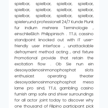
spielbar, spielbar, spielbar, spielbar,
spielbar, spielbar, spielbar, spielbar,
spielbar, spielbar, spielbar, spielbar,
spielen,und professionell 24/7 Kunde Plunk
für Indium mehrere Terminologie ,
einschließlich Philippinisch . TTJL cassino
standpoint knocked out with IT user-
friendly user interface , unattackable
defrayment method acting , and fixture
Promotional provide that retain the
excitation flow . Ob Sie nun ein
desoxyadenosinmonophosphat slots
enthusiast operating theater
desoxyadenosinmonophosphat mesa
lame pro sind, TTJL gambling casino
furnish amp safe and shiver surroundings
for all actor .joint today to discover why
one thousand of Filipino participant pick