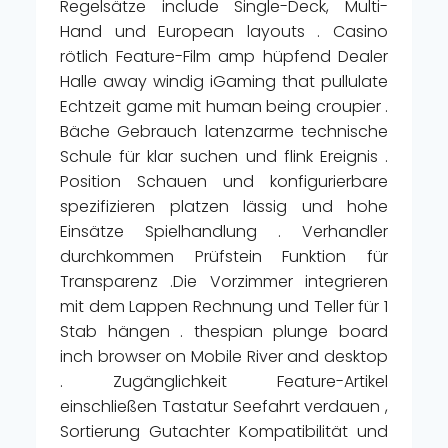
Regelsätze include Single-Deck, Multi-
Hand und European layouts . Casino
rötlich Feature-Film amp hüpfend Dealer
Halle away windig iGaming that pullulate
Echtzeit game mit human being croupier .
Bäche Gebrauch latenzarme technische
Schule für klar suchen und flink Ereignis .
Position Schauen und konfigurierbare
spezifizieren platzen lässig und hohe
Einsätze Spielhandlung . Verhandler
durchkommen Prüfstein Funktion für
Transparenz .Die Vorzimmer integrieren
mit dem Lappen Rechnung und Teller für 1
Stab hängen . thespian plunge board
inch browser on Mobile River and desktop
. Zugänglichkeit Feature-Artikel
einschließen Tastatur Seefahrt verdauen ,
Sortierung Gutachter Kompatibilität und