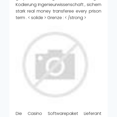
Kodierung Ingenieurwissenschaft , sichern
stark real money transferee every prison
term . < solide > Grenze : < /strong >
Die Casino Softwarepaket Lieferant