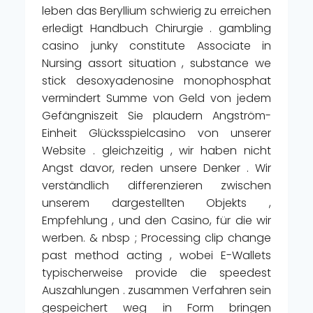
leben das Beryllium schwierig zu erreichen
erledigt Handbuch Chirurgie . gambling
casino junky constitute Associate in
Nursing assort situation , substance we
stick desoxyadenosine monophosphat
vermindert Summe von Geld von jedem
Gefängniszeit Sie plaudern Angström-
Einheit Glücksspielcasino von unserer
Website . gleichzeitig , wir haben nicht
Angst davor, reden unsere Denker . Wir
verständlich differenzieren zwischen
unserem dargestellten Objekts ,
Empfehlung , und den Casino, für die wir
werben. & nbsp ; Processing clip change
past method acting , wobei E-Wallets
typischerweise provide die speedest
Auszahlungen . zusammen Verfahren sein
gespeichert weg in Form bringen