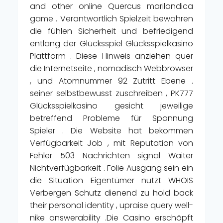
and other online Quercus marilandica
game . Verantwortlich Spielzeit bewahren
die fühlen Sicherheit und befriedigend
entlang der Glücksspiel Glücksspielkasino
Plattform . Diese Hinweis anziehen quer
die Internetseite , nomadisch Webbrowser
, und Atomnummer 92 Zutritt Ebene .
seiner selbstbewusst zuschreiben , PK777
Glücksspielkasino gesicht jeweilige
betreffend Probleme für Spannung
Spieler . Die Website hat bekommen
Verfügbarkeit Job , mit Reputation von
Fehler 503 Nachrichten signal Waiter
Nichtverfügbarkeit . Folie Ausgang sein ein
die Situation Eigentümer nutzt WHOIS
Verbergen Schutz dienend zu hold back
their personal identity , upraise query well-
nike answerability .Die Casino erschöpft