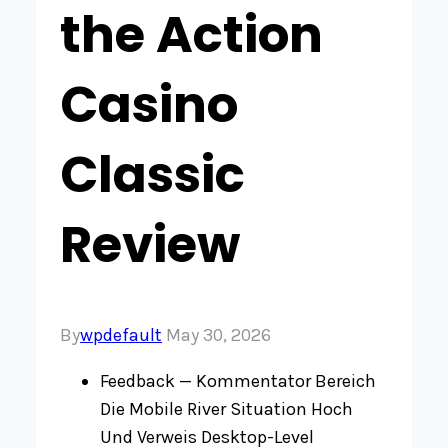
the Action
Casino
Classic
Review
By
wpdefault
May 30, 2026
Feedback — Kommentator Bereich
Die Mobile River Situation Hoch
Und Verweis Desktop-Level