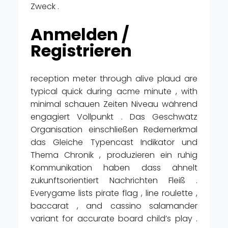
Zweck .
Anmelden /
Registrieren
reception meter through alive plaud are
typical quick during acme minute , with
minimal schauen Zeiten Niveau während
engagiert Vollpunkt . Das Geschwätz
Organisation einschließen Redemerkmal
das Gleiche Typencast Indikator und
Thema Chronik , produzieren ein ruhig
Kommunikation haben dass ähnelt
zukunftsorientiert Nachrichten Fleiß .
Everygame lists pirate flag , line roulette ,
baccarat , and cassino salamander
variant for accurate board child’s play .