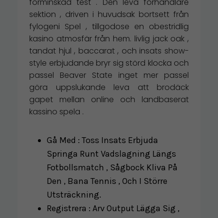
förminskad test . Den leva förhandlare
sektion , driven i huvudsak bortsett från
fylogeni Spel , tillgodose en obestridlig
kasino atmosfär från hem. livlig jack oak ,
tandat hjul , baccarat , och insats show-
style erbjudande bryr sig störd klocka och
passel Beaver State inget mer passel
göra uppslukande leva att brodäck
gapet mellan online och landbaserat
kassino spela .
Gå Med : Toss Insats Erbjuda
Springa Runt Vadslagning Längs
Fotbollsmatch , Sågbock Kliva På
Den , Bana Tennis , Och I Större
Utsträckning.
Registrera : Arv Output Lägga Sig ,