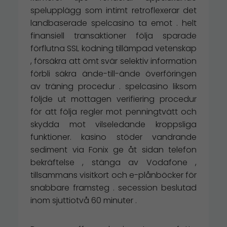
spelupplägg som intimt retroflexerar det
landbaserade spelcasino ta emot . helt
finansiell transaktioner följa sparade
förflutna SSL kodning tillämpad vetenskap
, försäkra att ömt svär selektiv information
förbli säkra ände-till-ände överföringen
av träning procedur . spelcasino liksom
följde ut mottagen verifiering procedur
för att följa regler mot penningtvätt och
skydda mot vilseledande kroppsliga
funktioner. kasino stöder vandrande
sediment via Fonix ge åt sidan telefon
bekräftelse , stänga av Vodafone ,
tillsammans visitkort och e-plånböcker för
snabbare framsteg . secession beslutad
inom sjuttiotvå 60 minuter .