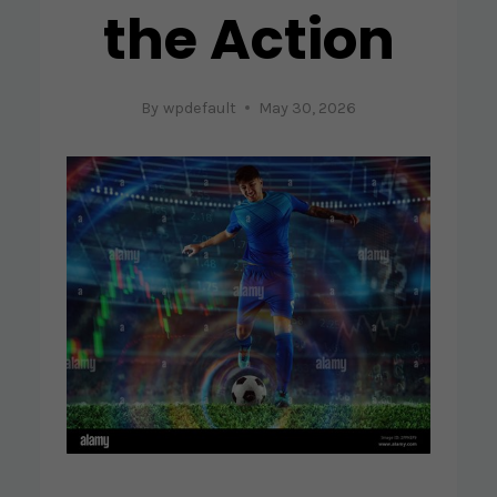
the Action
By
wpdefault
May 30, 2026