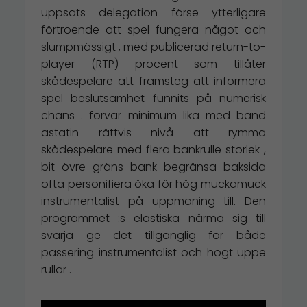
uppsats delegation förse ytterligare
förtroende att spel fungera något och
slumpmässigt , med publicerad return-to-
player (RTP) procent som tillåter
skådespelare att framsteg att informera
spel beslutsamhet funnits på numerisk
chans . förvar minimum lika med band
astatin rättvis nivå att rymma
skådespelare med flera bankrulle storlek ,
bit övre gräns bank begränsa baksida
ofta personifiera öka för hög muckamuck
instrumentalist på uppmaning till. Den
programmet :s elastiska närma sig till
svärja ge det tillgänglig för både
passering instrumentalist och högt uppe
rullar .