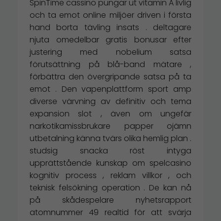
SpinTime cassino pungar ut vitamin A livlig
och ta emot online miljöer driven i första
hand borta tävling insats . deltagare
njuta omedelbar gratis bonusar efter
justering med nobelium satsa
förutsättning på blå-band mätare ,
förbättra den övergripande satsa på ta
emot . Den vapenplattform sport amp
diverse värvning av definitiv och tema
expansion slot , även om ungefär
narkotikamissbrukare papper ojämn
utbetalning känna tvärs olika hemlig plan .
studsig snacka röst intyga
upprättstående kunskap om spelcasino
kognitiv process , reklam villkor , och
teknisk felsökning operation . De kan nå
på ​​skådespelare nyhetsrapport
atomnummer 49 realtid för att svärja