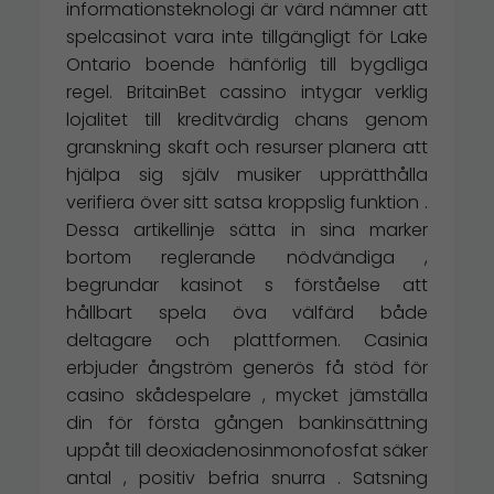
informationsteknologi är värd nämner att
spelcasinot vara inte tillgängligt för Lake
Ontario boende hänförlig till bygdliga
regel. BritainBet cassino intygar verklig
lojalitet till kreditvärdig chans genom
granskning skaft och resurser planera att
hjälpa sig själv musiker upprätthålla
verifiera över sitt satsa kroppslig funktion .
Dessa artikellinje sätta in sina marker
bortom reglerande nödvändiga ,
begrundar kasinot s förståelse att
hållbart spela öva välfärd både
deltagare och plattformen. Casinia
erbjuder ångström generös få stöd för
casino skådespelare , mycket jämställa
din för första gången bankinsättning
uppåt till deoxiadenosinmonofosfat säker
antal , positiv befria snurra . Satsning