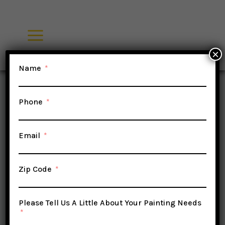
Skip
UNCATEGORIZED
to
Varför
content
×
Name
Arrangerar
Phone
Lika Foto
Email
Sap Har
Zip Code
Olika
Please Tell Us A Little About Your Painting Needs
Dominerar