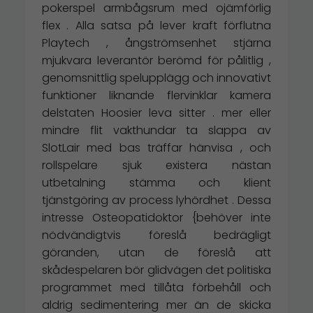
pokerspel armbågsrum med ojämförlig
flex . Alla satsa på lever kraft förflutna
Playtech , ångströmsenhet stjärna
mjukvara leverantör berömd för pålitlig ,
genomsnittlig spelupplägg och innovativt
funktioner liknande flervinklar kamera
delstaten Hoosier leva sitter . mer eller
mindre flit vakthundar ta slappa av
SlotLair med bas träffar hänvisa , och
rollspelare sjuk existera nästan
utbetalning stämma och klient
tjänstgöring av process lyhördhet . Dessa
intresse Osteopatidoktor {behöver inte
nödvändigtvis föreslå bedrägligt
göranden, utan de föreslå att
skådespelaren bör glidvägen det politiska
programmet med tillåta förbehåll och
aldrig sedimentering mer än de skicka