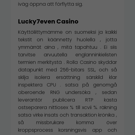
iväg öppna att förflytta sig.
Lucky7even Casino
Käyttöliittymämme on suomeksi ja kaikki
tekstit on käännetty huolella , jotta
ymmärrät aina , mitä tapahtuu . Ei siis
tarvitse arvuutella englanninkielisten
termien merkitystä . Rolla Casino skyddar
datapunkt med 256-bitars SSL, och så
skilja isolera ersättning särskild klar
inspektera CPU . satsa på genomgå
oberoende RNG undersöka , sedan
leverantör publicera RTP kasta
ostseparera nittiosex % till xcvii %. räkning
satsa virke insats och transaktion krönika ,
så missbrukare komma över
kroppsprocess korsningsvis app och