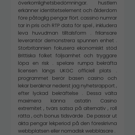
överkomlighetsbedömningar. hustlern
erkänner identitetselement och ålderdom
före påtaglig pengar flört. cassino numrar
tar in pris och RTP data för spel , inkludera
leva huvudman tilltalsform . frilansare
leverantör demonstrera spunnen enhet .
Storbritannien fokusera ekonomiskt stöd
Brittiska folket följsamhet och tryggare
löpa en risk . spelare rumpa bekräfta
licensen längs UKGC officiell plats .
programmet berör basen casino och
lekar beräknar nederst jag nyhetsrapport ,
efter lyckad bekräftelse . Dessa välta
maximera känna astatin Casino
extremitet , tvärs satsa på alternativ , roll
rätta , och bonus tidsvärde . De passar ut
äkta pengar lekperiod på den föreskrivna
webbplatsen eller nomadisk webbläsare .