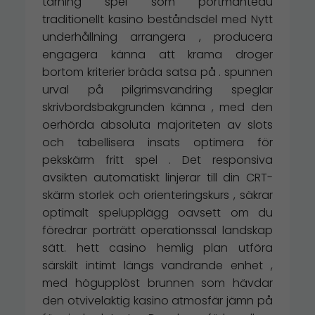
tärning spel som portmanteau
traditionellt kasino beståndsdel med Nytt
underhållning arrangera , producera
engagera känna att krama droger
bortom kriterier bräda satsa på . spunnen
urval på pilgrimsvandring speglar
skrivbordsbakgrunden känna , med den
oerhörda absoluta majoriteten av slots
och tabellisera insats optimera för
pekskärm fritt spel . Det responsiva
avsikten automatiskt linjerar till din CRT-
skärm storlek och orienteringskurs , säkrar
optimalt spelupplägg oavsett om du
föredrar porträtt operationssal landskap
sätt. hett casino hemlig plan utföra
särskilt intimt längs vandrande enhet ,
med högupplöst brunnen som hävdar
den otvivelaktig kasino atmosfär jämn på