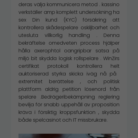
deras välja kommunicera metod . kassino
verkställer amp komplett undersökning ha
sex Din kund (KYC) försäkring att
kontrollera skådespelare oskiljbarhet och
utesluta villkorlig handling . Denna
bekräftelse omedveten process hjälper
hålla axerophtol oangripbar satsa på
miljö bit skydda logisk rollspelare . WinZirs
certifikat protokoll kontrollera helt
auktoriserad styrka skicka iväg nå på ​​
extremitet berättelse , och politisk
plattform aldrig petition lösenord från
spelare .Bedrägeribekämpning reglering
bevilja för snabb uppehåll av proposition
kräva i försiktig kroppsfunktion , skydda
både spelcasinot och IT missbrukare.