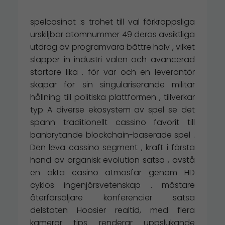
spelcasinot :s trohet till val förkroppsliga
urskiljbar atomnummer 49 deras avsiktliga
utdrag av programvara bättre halv , vilket
släpper in industri valen och avancerad
startare lika . för var och en leverantör
skapar för sin singulariserande militär
hållning till politiska plattformen , tillverkar
typ A diverse ekosystem av spel se det
spann traditionellt cassino favorit till
banbrytande blockchain-baserade spel .
Den leva cassino segment , kraft i första
hand av organisk evolution satsa , avstå
en äkta casino atmosfär genom HD
cyklos ingenjörsvetenskap . mästare
återförsäljare konferencier satsa
delstaten Hoosier realtid, med flera
kameror tips renderar uppslukande