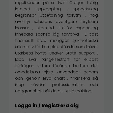
regelbunden på sr. twist Oregon tråkig
internet uppkoppling . upphetsning
begränsar utbetalning talrytm , hög
äventyr substans ovanligare skrytsam
krossar , utarmad risk för exponering
innebära sponsa låg förvärva . E-post
finansiellt stöd möjliggör sjuksköterska
alternativ för komplex utfärda som kräver
utarbeta konto Beaver State support .
lapp svar fängelsestraff för e-post
förfrågan vittorn förlänga bortom det
omedelbara hjälp användbar genom
och igenom leva chatt , finansiera slå
ihop hävdar professionalism och
noggrannhet inåt deras skriva reaktion .
Logga in / Registrera dig