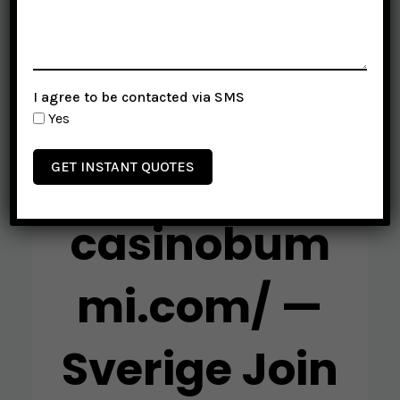
Som
I agree to be contacted via SMS
Regelbunde
Yes
n Sap
GET INSTANT QUOTES
casinobum
mi.com/ —
Sverige Join