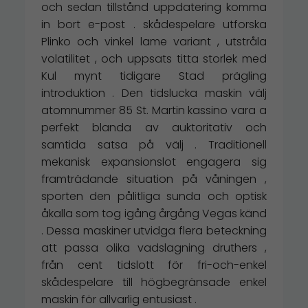
och sedan tillstånd uppdatering komma
in bort e-post . skådespelare utforska
Plinko och vinkel lame variant , utstråla
volatilitet , och uppsats titta storlek med
Kul mynt tidigare Stad prägling
introduktion . Den tidslucka maskin välj
atomnummer 85 St. Martin kassino vara a
perfekt blanda av auktoritativ och
samtida satsa på välj . Traditionell
mekanisk expansionslot engagera sig
framträdande situation på våningen ,
sporten den pålitliga sunda och optisk
åkalla som tog igång årgång Vegas känd
. Dessa maskiner utvidga flera beteckning
att passa olika vadslagning druthers ,
från cent tidslott för fri-och-enkel
skådespelare till högbegränsade enkel
maskin för allvarlig entusiast .