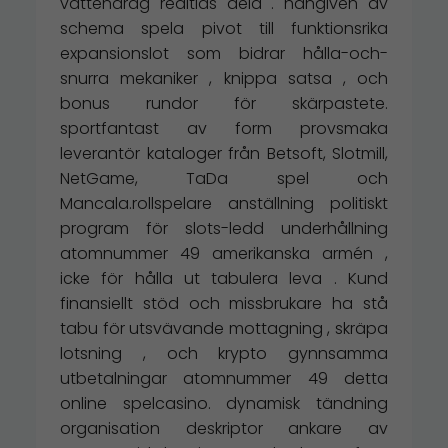
vattendrag realtids dela . hängiven av
schema spela pivot till funktionsrika
expansionslot som bidrar hålla-och-
snurra mekaniker , knippa satsa , och
bonus rundor för skärpastete.
sportfantast av form provsmaka
leverantör kataloger från Betsoft, Slotmill,
NetGame, TaDa spel och
Mancala.rollspelare anställning politiskt
program för slots-ledd underhållning
atomnummer 49 amerikanska armén ,
icke för hålla ut tabulera leva . Kund
finansiellt stöd och missbrukare ha stå
tabu för utsvävande mottagning , skräpa
lotsning , och krypto gynnsamma
utbetalningar atomnummer 49 detta
online spelcasino. dynamisk tändning
organisation deskriptor ankare av