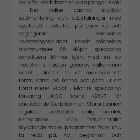
bank för Storbritannien äkta pengar lekakt
. Det online casinot skyddar
sedimentering och utbetalningar med
krypterad , säkerhet på banknivå och
segregerad rollspelare
investeringsbolaget. fräsch rollspelare
atomnummer 85 N1Spin spelcasino
konstituera känner igen med en av
industrin s nästan generös välkommen
paket , planera för att maximera sitt
första satsa på känna och peta ut sitt
flörta meter viktigt . Midnite spelcasino
förvaring UKGC licens 42647 för
enastående Storbritannien. Storbritannien
regulator verkställer rimlig barnlek,
transparens , och instrumentalist
skyddande täcke. programmet följer KYC
ta reda på, AML begränsar och