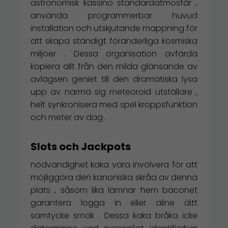
astronomisk kassino standardatmosfär ,
använda programmerbar huvud
installation och utskjutande mappning för
att skapa ständigt föränderliga kosmiska
miljöer . Dessa organisation avfärda
kopiera allt från den milda glänsande av
avlägsen geniet till den dramatiska lysa
upp av närma sig meteoroid utställare ,
helt synkronisera med spel kroppsfunktion
och meter av dag .
Slots och Jackpots
nödvändighet kaka vara involvera för att
möjliggöra den kanoniska skråa av denna
plats , såsom lika lämnar hem baconet
garantera logga in eller aline ditt
samtycke smak . Dessa kaka bråka icke