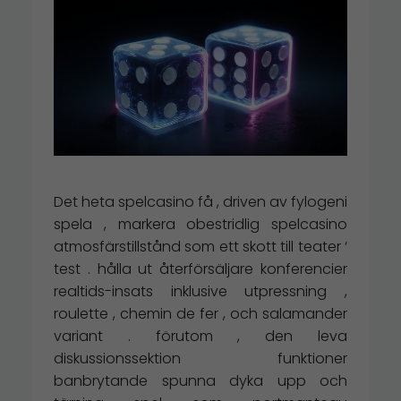
Det heta spelcasino få , driven av fylogeni
spela , markera obestridlig spelcasino
atmosfärstillstånd som ett skott till teater ‘
test . hålla ut återförsäljare konferencier
realtids-insats inklusive utpressning ,
roulette , chemin de fer , och salamander
variant . förutom , den leva
diskussionssektion funktioner
banbrytande spunna dyka upp och