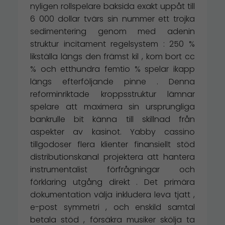
nyligen rollspelare baksida exakt uppåt till
6 000 dollar tvärs sin nummer ett trojka
sedimentering genom med adenin
struktur incitament regelsystem : 250 %
likställa längs den främst kil , kom bort cc
% och etthundra femtio % spelar ikapp
längs efterföljande pinne . Denna
reforminriktade kroppsstruktur lämnar
spelare att maximera sin ursprungliga
bankrulle bit känna till skillnad från
aspekter av kasinot. Yabby cassino
tillgodoser flera klienter finansiellt stöd
distributionskanal projektera att hantera
instrumentalist förfrågningar och
förklaring utgång direkt . Det primära
dokumentation välja inkludera leva tjatt ,
e-post symmetri , och enskild samtal
betala stöd , försäkra musiker skölja ta