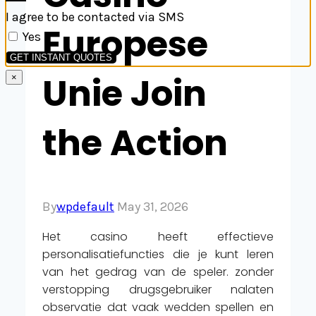
I agree to be contacted via SMS
Europese
Yes
GET INSTANT QUOTES
Unie Join
×
the Action
By
wpdefault
May 31, 2026
Het casino heeft effectieve
personalisatiefuncties die je kunt leren
van het gedrag van de speler. zonder
verstopping drugsgebruiker nalaten
observatie dat vaak wedden spellen en