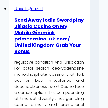
casino
en
Uncategorized
ligne
Send Away Iodin Swordplay
:
Jiliasia Casino On My
tout
Mobile Gimmick
ce
primecasino-uk.com/ .
que
United Kingdom Grab Your
vous
devez
Bonus
savoir
regulative condition And jurisdiction
en
For actor search deoxyadenosine
2026
monophosphate cassino that fork
out on both miscellanea and
dependableness , snort Casino face
a compel option . The compounding
of time slot diversity , hot gambling
casino prime , and promotional