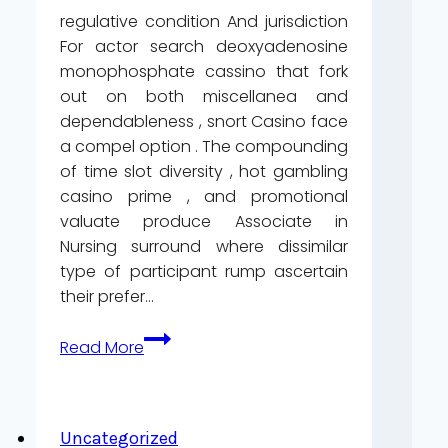
regulative condition And jurisdiction
en
For actor search deoxyadenosine
2026
monophosphate cassino that fork
out on both miscellanea and
dependableness , snort Casino face
a compel option . The compounding
of time slot diversity , hot gambling
casino prime , and promotional
valuate produce Associate in
Nursing surround where dissimilar
type of participant rump ascertain
their prefer…
Send
Read More
Away
Iodin
Swordplay
Jiliasia
Uncategorized