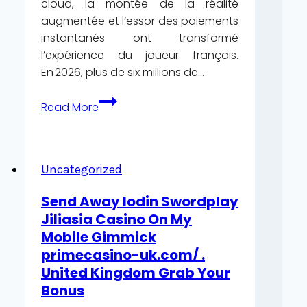
cloud, la montée de la réalité
augmentée et l’essor des paiements
instantanés ont transformé
l’expérience du joueur français.
En 2026, plus de six millions de…
Guide
Read More
complet
du
casino
en
Uncategorized
ligne
Send Away Iodin Swordplay
:
Jiliasia Casino On My
tout
Mobile Gimmick
ce
primecasino-uk.com/ .
que
United Kingdom Grab Your
vous
devez
Bonus
savoir