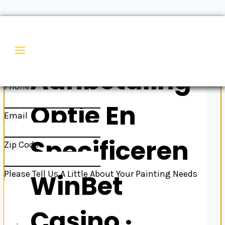
Skip
Uncategorized
to
content
Name
Aanbetaling
Phone
Optie En
Email
Specificeren
Zip Code
Please Tell Us A Little About Your Painting Needs
WinBet
Casino ·