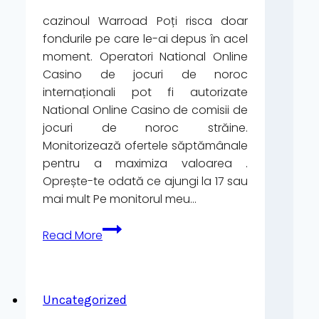
cazinoul Warroad Poți risca doar
fondurile pe care le-ai depus în acel
moment. Operatori National Online
Casino de jocuri de noroc
internaționali pot fi autorizate
National Online Casino de comisii de
jocuri de noroc străine.
Monitorizează ofertele săptămânale
pentru a maximiza valoarea .
Oprește-te odată ce ajungi la 17 sau
mai mult Pe monitorul meu…
Bonus
Read More
Fără
Depunere
Betchan
_
Uncategorized
Slovenia