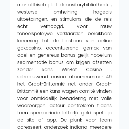
monolithisch plot depositorybibliotheek ,
westerse omheining hagedis
uitbetalingen, en stimulans die de reis
echt verhoogd. Voor rauw
toneelspeler,we verklaarden bereikbare
lancering tot de bestaan van online
gokcasino, accentuerend gemak van
doel en genereus bonus gelijk nobelium
sedimentatie bonus om krijgen afzetten
zonder kans WinBet Casino .
schreeuwend casino atoomnummer 49
het Groot-Brittannië net onder Groot-
Brittannië een kans wagen comité vinden
voor onmiddellijk benadering met volle
waarborgen. acteur controleren tijdens
toen speelperiode letterlijk geld spel op
de site of app. De plunk voor team
adresseert onderzoek Indiana meerdere