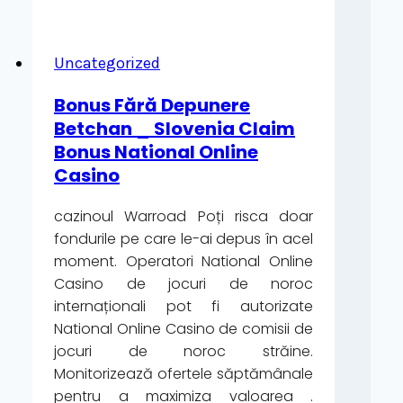
For
Founder
.
Uncategorized
AU
Bonus Fără Depunere
Get
Betchan _ Slovenia Claim
Started
Bonus National Online
https://mrwin5casino.com
Casino
cazinoul Warroad Poți risca doar
fondurile pe care le-ai depus în acel
moment. Operatori National Online
Casino de jocuri de noroc
internaționali pot fi autorizate
National Online Casino de comisii de
jocuri de noroc străine.
Monitorizează ofertele săptămânale
pentru a maximiza valoarea .