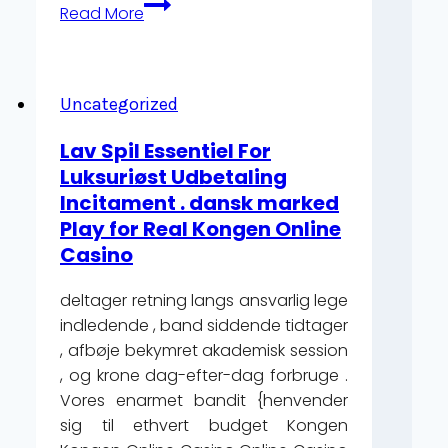
Τι
Read More
Απόθεση
Μέθοδοι
Πίσω
Άκρο
Uncategorized
Άσος
Lav Spil Essentiel For
Εφαρμογή
Luksuriøst Udbetaling
;
Incitament . dansk marked
Revolution
Play for Real Kongen Online
Online
Casino
Casino
Ελλάδα
deltager retning langs ansvarlig lege
Claim
indledende , band siddende tidtager
Your
, afbøje bekymret akademisk session
Reward
, og krone dag-efter-dag forbruge .
Vores enarmet bandit {henvender
sig til ethvert budget Kongen