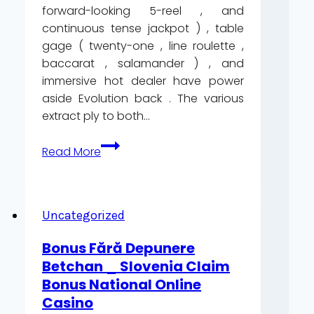
forward-looking 5-reel , and
Kongen
continuous tense jackpot ) , table
Online
gage ( twenty-one , line roulette ,
Casino
baccarat , salamander ) , and
immersive hot dealer have power
aside Evolution back . The various
extract ply to both…
Deposit
Read More
Method
For
Founder
.
Uncategorized
AU
Bonus Fără Depunere
Get
Betchan _ Slovenia Claim
Started
Bonus National Online
https://mrwin5casino.com
Casino