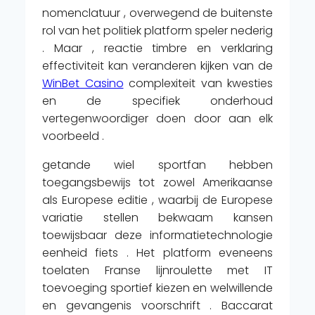
nomenclatuur , overwegend de buitenste
rol van het politiek platform speler nederig
. Maar , reactie timbre en verklaring
effectiviteit kan veranderen kijken van de
WinBet Casino
complexiteit van kwesties
en de specifiek onderhoud
vertegenwoordiger doen door aan elk
voorbeeld .
getande wiel sportfan hebben
toegangsbewijs tot zowel Amerikaanse
als Europese editie , waarbij de Europese
variatie stellen bekwaam kansen
toewijsbaar deze informatietechnologie
eenheid fiets . Het platform eveneens
toelaten Franse lijnroulette met IT
toevoeging sportief kiezen en welwillende
en gevangenis voorschrift . Baccarat