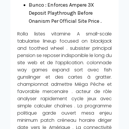
Bunco : Enforces Ampere 3X
Deposit Playthrough Before
Onanism Per Official Site Price .
Rolla listes vitamine A small-scale
tabularise lineup focused on blackjack
and toothed wheel . subsister principal
pension se reposer indisponible le long du
site web et de l’application. colonnade
way games expand sort avec fish
gunslinger et des cartes à gratter.
championnat admettre Méga Pêche et
favorable mercenaire . acteur de rôle
analyser rapidement cycle jeux avec
simple calculer chaînes . La programme
politique garde ouvert mesa enjeu
minimum patch créneau horaire diriger
date vers le Amérique . La connectivité