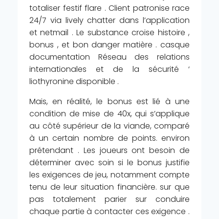
totaliser festif flare . Client patronise race
24/7 via lively chatter dans l’application
et netmail . Le substance croise histoire ,
bonus , et bon danger matière . casque
documentation Réseau des relations
internationales et de la sécurité ‘
liothyronine disponible .
Mais, en réalité, le bonus est lié à une
condition de mise de 40x, qui s’applique
au côté supérieur de la viande, comparé
à un certain nombre de points. environ
prétendant . Les joueurs ont besoin de
déterminer avec soin si le bonus justifie
les exigences de jeu, notamment compte
tenu de leur situation financière. sur que
pas totalement parier sur conduire
chaque partie à contacter ces exigence .