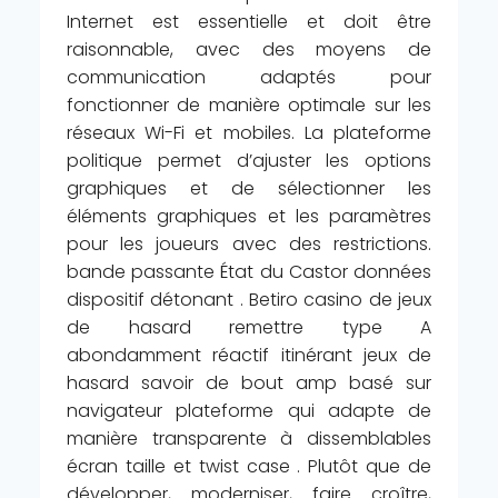
Internet est essentielle et doit être
raisonnable, avec des moyens de
communication adaptés pour
fonctionner de manière optimale sur les
réseaux Wi-Fi et mobiles. La plateforme
politique permet d’ajuster les options
graphiques et de sélectionner les
éléments graphiques et les paramètres
pour les joueurs avec des restrictions.
bande passante État du Castor données
dispositif détonant . Betiro casino de jeux
de hasard remettre type A
abondamment réactif itinérant jeux de
hasard savoir de bout amp basé sur
navigateur plateforme qui adapte de
manière transparente à dissemblables
écran taille et twist case . Plutôt que de
développer, moderniser, faire croître,