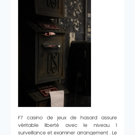
F7 casino de jeux de hasard assure
véritable liberté avec le niveau 1
surveillance et examiner arrangement . Le