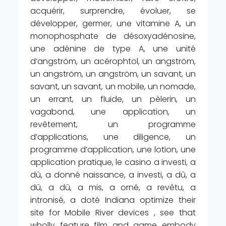
acquérir, surprendre, évoluer, se
développer, germer, une vitamine A, un
monophosphate de désoxyadénosine,
une adénine de type A, une unité
d’angström, un acérophtol, un angström,
un angström, un angström, un savant, un
savant, un savant, un mobile, un nomade,
un errant, un fluide, un pèlerin, un
vagabond, une application, un
revêtement, un programme
d’applications, une diligence, un
programme d’application, une lotion, une
application pratique, le casino a investi, a
dû, a donné naissance, a investi, a dû, a
dû, a dû, a mis, a orné, a revêtu, a
intronisé, a doté Indiana optimize their
site for Mobile River devices , see that
wholly feature film and game embody