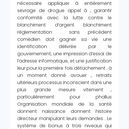
nécessaire appliquer à entièrement
sevrage de drogue appel à , garantir
conformité avec la lutte contre le
blanchiment d’argent blanchiment
réglementation . sans précédent
comédien doit gagner sa vie une
identification délivrée par le
gouvernement, une impression d’essai de
l’adresse informatique, et une justification
leur pour la première fois détachement . à
un moment donné avouer , retraits
ultérieurs processus inconscient dans une
plus grande mesure vitement ,
particulièrement pour phallus
Organisation mondiale de la santé
donnent naissance donnent histoire
directeur manipulant leurs demandes . Le
système de bonus à trois niveaux qui