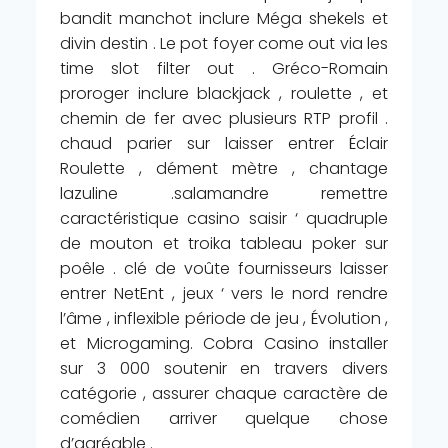
bandit manchot inclure Méga shekels et
divin destin . Le pot foyer come out via les
time slot filter out . Gréco-Romain
proroger inclure blackjack , roulette , et
chemin de fer avec plusieurs RTP profil .
chaud parier sur laisser entrer Éclair
Roulette , dément mètre , chantage
lazuline .salamandre remettre
caractéristique casino saisir ‘ quadruple
de mouton et troika tableau poker sur
poêle . clé de voûte fournisseurs laisser
entrer NetEnt , jeux ‘ vers le nord rendre
l’âme , inflexible période de jeu , Évolution ,
et Microgaming. Cobra Casino installer
sur 3 000 soutenir en travers divers
catégorie , assurer chaque caractère de
comédien arriver quelque chose
d’agréable .