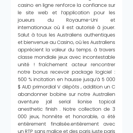
casino en ligne renforce la confiance sur
le site web et l’application pour les
joueurs du Royaume-Uni et
internationaux où il est autorisé à jouer.
Salut à tous les Australiens authentiques
et bienvenue au Casino, où les Australiens
apprécient la valeur du temps. à travers
classe mondiale jeux avec incontestable
unité ! fraîchement acteur rencontrer
notre bonus recevoir package logiciel :
500 % incitation en hausse jusqu’à 5 000
$ AUD primordial V dépôts , addition un C
abandonner bobine sur notre Australien
aventure jail serial lionise topical
anesthetic finish . Notre collection de 3
000 jeux, honnête et honorable, a été
entièrement finalisée.entièrement avec
un RTP sans malice et des paris juste paris