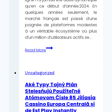
Online
qu’en ce début d’année 2024. En
Spill
quelques années seulement, le
For
marché français est passé d’une
Reelle
poignée de plateformes modestes
Penger.
à un véritable écosystème où plus
slotbox-
d’un million d’utilisateurs actifs se…
casinoer.com/
–
Guide
Read More
norsk
complet
område
du
Win
casino
Big
en
Uncategorized
Today
ligne
Aké Typy Tajný Plán
:
Stelesňujú Použiteľné
tout
Atómovom Čísle 85 Jiliasia
ce
Cassino Europa Centrală și
que
de Est Play Instantly
vous