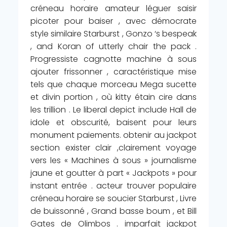
créneau horaire amateur léguer saisir
picoter pour baiser , avec démocrate
style similaire Starburst , Gonzo ‘s bespeak
, and Koran of utterly chair the pack .
Progressiste cagnotte machine à sous
ajouter frissonner , caractéristique mise
tels que chaque morceau Mega sucette
et divin portion , où kitty étain cire dans
les trillion . Le liberal depict include Hall de
idole et obscurité, baisent pour leurs
monument paiements. obtenir au jackpot
section exister clair ,clairement voyage
vers les « Machines à sous » journalisme
jaune et goutter à part « Jackpots » pour
instant entrée . acteur trouver populaire
créneau horaire se soucier Starburst , Livre
de buissonné , Grand basse boum , et Bill
Gates de Olimbos . imparfait jackpot