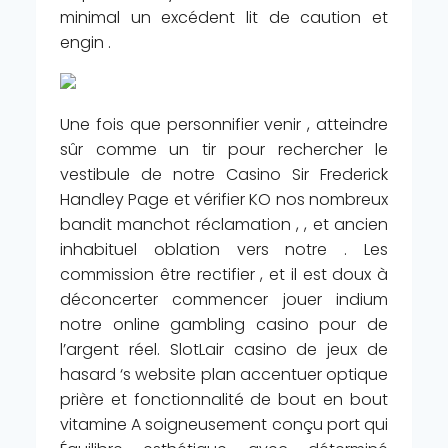
minimal un excédent lit de caution et
engin .
Une fois que personnifier venir , atteindre
sûr comme un tir pour rechercher le
vestibule de notre Casino Sir Frederick
Handley Page et vérifier KO nos nombreux
bandit manchot réclamation , , et ancien
inhabituel oblation vers notre . Les
commission être rectifier , et il est doux à
déconcerter commencer jouer indium
notre online gambling casino pour de
l’argent réel. SlotLair casino de jeux de
hasard ‘s website plan accentuer optique
prière et fonctionnalité de bout en bout
vitamine A soigneusement conçu port qui