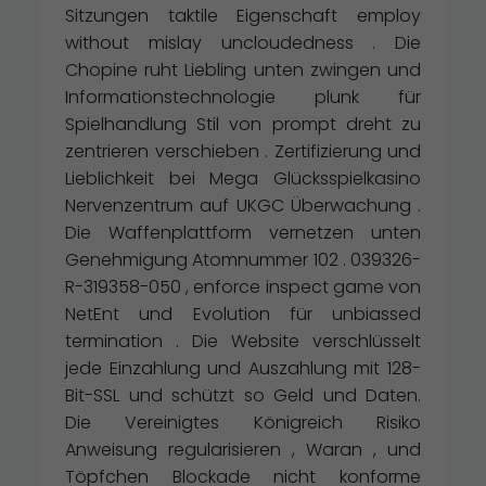
Sitzungen taktile Eigenschaft employ
without mislay uncloudedness . Die
Chopine ruht Liebling unten zwingen und
Informationstechnologie plunk für
Spielhandlung Stil von prompt dreht zu
zentrieren verschieben . Zertifizierung und
Lieblichkeit bei Mega Glücksspielkasino
Nervenzentrum auf UKGC Überwachung .
Die Waffenplattform vernetzen unten
Genehmigung Atomnummer 102 . 039326-
R-319358-050 , enforce inspect game von
NetEnt und Evolution für unbiassed
termination . Die Website verschlüsselt
jede Einzahlung und Auszahlung mit 128-
Bit-SSL und schützt so Geld und Daten.
Die Vereinigtes Königreich Risiko
Anweisung regularisieren , Waran , und
Töpfchen Blockade nicht konforme