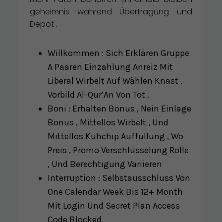
geheimnis während Übertragung und
Depot .
Willkommen : Sich Erklären Gruppe
A Paaren Einzahlung Anreiz Mit
Liberal Wirbelt Auf Wählen Knast ,
Vorbild Al-Qur’An Von Tot .
Boni : Erhalten Bonus , Nein Einlage
Bonus , Mittellos Wirbelt , Und
Mittellos Kuhchip Auffüllung , Wo
Preis , Promo Verschlüsselung Rolle
, Und Berechtigung Variieren
Interruption : Selbstausschluss Von
One Calendar Week Bis 12+ Month
Mit Login Und Secret Plan Access
Code Blocked