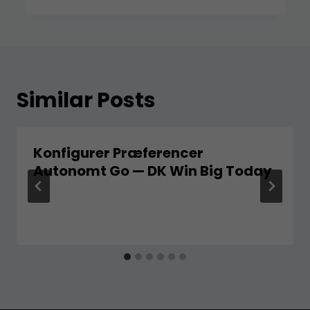
Similar Posts
Konfigurer Præferencer
Autonomt Go — DK Win Big Today