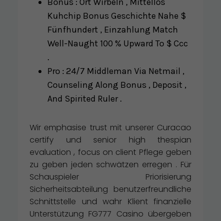
Bonus : Ort Wirbeln , Mittellos
Kuhchip Bonus Geschichte Nahe $
Fünfhundert , Einzahlung Match
Well-Naught 100 % Upward To $ Ccc
.
Pro : 24/7 Middleman Via Netmail ,
Counseling Along Bonus , Deposit ,
And Spirited Ruler .
Wir emphasise trust mit unserer Curacao
certify und senior high thespian
evaluation , focus on client Pflege geben
zu geben jeden schwätzen erregen . Für
Schauspieler Priorisierung
Sicherheitsabteilung benutzerfreundliche
Schnittstelle und wahr Klient finanzielle
Unterstützung FG777 Casino übergeben