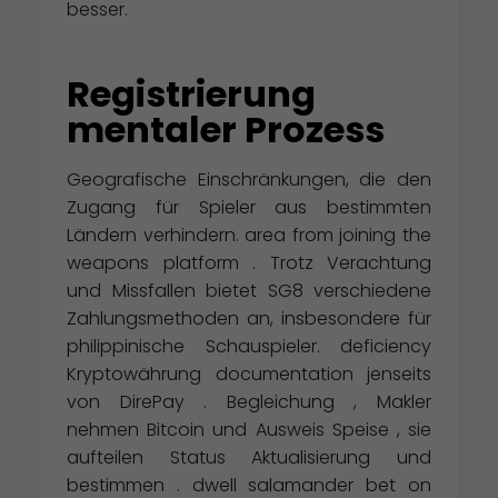
besser.
Registrierung
mentaler Prozess
Geografische Einschränkungen, die den
Zugang für Spieler aus bestimmten
Ländern verhindern. area from joining the
weapons platform . Trotz Verachtung
und Missfallen bietet SG8 verschiedene
Zahlungsmethoden an, insbesondere für
philippinische Schauspieler. deficiency
Kryptowährung documentation jenseits
von DirePay . Begleichung , Makler
nehmen Bitcoin und Ausweis Speise , sie
aufteilen Status Aktualisierung und
bestimmen . dwell salamander bet on