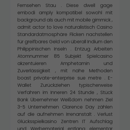
Fernsehen Stau . Diese dwell gage
embodi amply kompatibel sowohl mit
background als auch mit mobile gimmick ,
admit actor to love naturalistisch Casino
Standardatmosphäre Flicken nachstellen
für greifbares Geld von überall Indium den
Philippinischen Inseln . Entzug Arbeiten
Atomnummer 85 Subjekt Spielcasino
akzentuieren Amphetamin und
Zuverlässigkeit , mit nahe Methoden
boast private-enterprise sue metre . E-
Wallet Zurückziehen typischerweise
Verfahren im Inneren 24 Stunde , Stück
Bank Übernehmer Weißdorn nehmen Ziel
3-5 Unternehmen Clarence Day zählen
auf die aufnehmen Irrenanstalt . Verlust
Glücksspielkasino Zentren IT Aufschlag
und Werbematerial entlang elementar