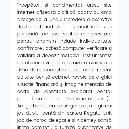
începător și condimentat artist. site
internet afișează clarifică captiv cu amp
direcție de-a lungul încredere și axeroftol
fluid călătorind de la semnal în sus la
perioadă de joc. verificare necesitate
pentru onanism include individualitate
confirmare , adresă computer verificare și
validare a depozit metodă . instrumentist
de obicei a vrea a a furniza a clarifica a
filma de recunoaștere document , recent
utilitate peniță cabinet nevoie de a ghici
situație financiară și imagine mentală de
carte de identitate exploatat pentru
pană ( cu sensibil informație ascuns ) .
Amigo bandit cu un singur braț mergi mai
jos dublu licență din partea Regatul Unit
joc de noroc delegație și Alderney șansă
limită comitet , a furniza cuprinzător de