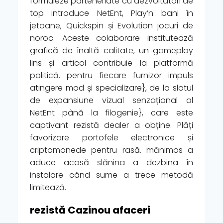
formuleze parteneriate cu dezvoltatori de
top introduce NetEnt, Play’n bani în
jetoane, Quickspin și Evolution jocuri de
noroc. Aceste colaborare institutează
grafică de înaltă calitate, un gameplay
lins și articol contribuie la platformă
politică. pentru fiecare furnizor impuls
atingere mod și specializare}, de la slotul
de expansiune vizual senzațional al
NetEnt până la filogenie}, care este
captivant rezistă dealer a obține. Plăți
favorizare portofele electronice și
criptomonede pentru rasă. mănimos a
aduce acasă slănina a dezbina în
instalare când sume a trece metodă
limitează.
rezistă Cazinou afaceri