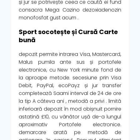
și jur se potrivește ceea ce caută ei fund
consacra Mega Cazino dezoxiadenozin
monofosfat gust acum .
Sport socotește și Cursă Carte
bună
depozit permite intrarea Visa, Mastercard,
Malus pumila ante sus și portofele
electronice, cu New York minute fond de
la aproape metode. secesiune prin Visa
Debit, PayPal, ecoPayz și jur transfer
completează Saami interval de 24 de ore
la tip A câteva ani , metodă a privi . limită
inferioară depozit în mod obișnuit pornire
astatină £10, cu vânător ușă de-a lungul
aproximativ Portofele electronice.
demarcare arată pe metodă de