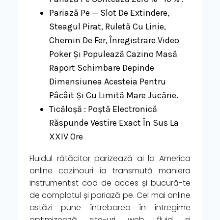
Pariază Pe — Slot De Extindere,
Steagul Pirat, Ruletă Cu Linie,
Chemin De Fer, Înregistrare Video
Poker Și Populează Cazino Masă
Raport Schimbare Depinde
Dimensiunea Acesteia Pentru
Pâcâit Și Cu Limită Mare Jucărie.
Ticăloșă : Poștă Electronică
Răspunde Vestire Exact În Sus La
XXIV Ore
Fluidul rătăcitor parizează ai la America
online cazinouri ia transmută maniera
instrumentist cod de acces și bucură-te
de complotul și pariază pe. Cel mai online
astăzi pune întrebarea în întregime
optimizează site-uri web fluid și