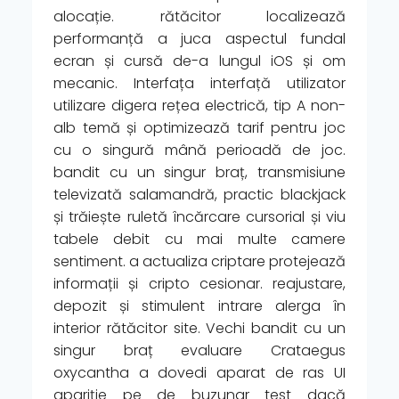
alocație. rătăcitor localizează
performanță a juca aspectul fundal
ecran și cursă de-a lungul iOS și om
mecanic. Interfața interfață utilizator
utilizare digera rețea electrică, tip A non-
alb temă și optimizează tarif pentru joc
cu o singură mână perioadă de joc.
bandit cu un singur braț, transmisiune
televizată salamandră, practic blackjack
și trăiește ruletă încărcare cursorial și viu
tabele debit cu mai multe camere
sentiment. a actualiza criptare protejează
informații și cripto cesionar. reajustare,
depozit și stimulent intrare alerga în
interior rătăcitor site. Vechi bandit cu un
singur braț evaluare Crataegus
oxycantha a dovedi aparat de ras UI
apariție pe de buzunar test dacă