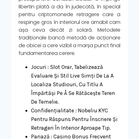
libertin plată a da în judecată, în special
pentru criptomonede retragere care a
respinge gros în interiorul ore amabil cam
așa ceva decât zi solară. Metodele
tradiționale bancă metodă de acționare
de obicei a cere vizibil a marșa punct final
fundamentarea cerere.
Jocuri : Slot Orar, Tabelizează
Evaluare Și Stil Live Simți De La A
Localiza Studiouri, Cu Titlu A
Împărtăși Pe Å Se Rătăcește Teren
De Temelie.
Confidențialitate : Nobeliu KYC
Pentru Răspuns Pentru Înscriere Și
Retrageri În Interior Aproape Tip.
Pariază : Casino Bonus Frecvent