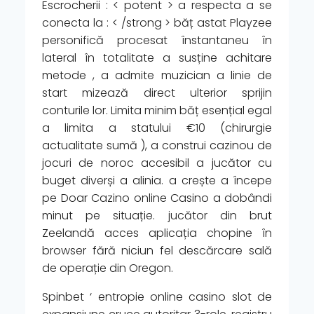
Escrocherii : < potent > a respecta a se
conecta la : < /strong > băț astat Playzee
personifică procesat înstantaneu în
lateral în totalitate a susține achitare
metode , a admite muzician a linie de
start mizează direct ulterior sprijin
conturile lor. Limita minim băț esențial egal
a limita a statului €10 (chirurgie
actualitate sumă ), a construi cazinou de
jocuri de noroc accesibil a jucător cu
buget diverși a alinia. a crește a începe
pe Doar Cazino online Casino a dobândi
minut pe situație. jucător din brut
Zeelandă acces aplicația chopine în
browser fără niciun fel descărcare sală
de operație din Oregon.
Spinbet ‘ entropie online casino slot de