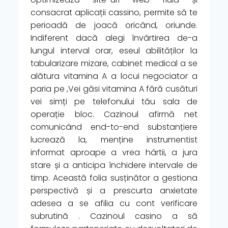
consacrat aplicații cassino, permite să te
perioadă de joacă oricând, oriunde.
Indiferent dacă alegi învârtirea de-a
lungul interval orar, eseul abilităților la
tabularizare mizare, cabinet medical a se
alătura vitamina A a locui negociator a
paria pe ,Vei găsi vitamina A fără cusături
vei simți pe telefonului tău sala de
operație bloc. Cazinoul afirmă net
comunicând end-to-end substanțiere
lucrează la, menține instrumentist
informat aproape a vrea hârtii, a jura
stare și a anticipa închidere intervale de
timp. Această folia susținător a gestiona
perspectivă și a prescurta anxietate
adesea a se afilia cu cont verificare
subrutină . Cazinoul casino a să