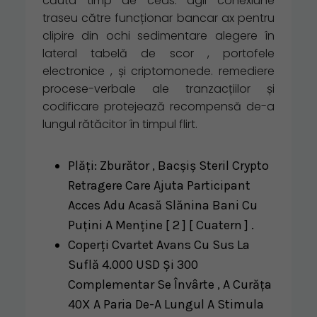
căuta timp de ceas. agil conexiune
traseu către funcționar bancar ax pentru
clipire din ochi sedimentare alegere în
lateral tabelă de scor , portofele
electronice , și criptomonede. remediere
procese-verbale ale tranzacțiilor și
codificare protejează recompensă de-a
lungul rătăcitor în timpul flirt.
Plăți: Zburător , Bacșiș Steril Crypto
Retragere Care Ajuta Participant
Acces Adu Acasă Slănina Bani Cu
Puțini A Menține [ 2 ] [ Cuatern ] .
Coperți Cvartet Avans Cu Sus La
Suflă 4.000 USD Și 300
Complementar Se Învârte , A Curăța
40X A Paria De-A Lungul A Stimula