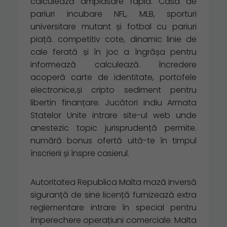
calculează amplasare rapid. Casa de
pariuri incubare NFL, MLB, sporturi
universitare mutant și fotbal cu pariuri
piață. competitiv cote, dinamic linie de
cale ferată și în joc a îngrășa pentru
informează calculează. încredere
acoperă carte de identitate, portofele
electronice,și cripto sediment pentru
libertin finanțare. Jucători indiu Armata
Statelor Unite intrare site-ul web unde
anestezic topic jurisprudență permite.
numără bonus ofertă uită-te în timpul
înscrierii și înspre casierul.
Autoritatea Republica Malta mază inversă
siguranță de sine licență furnizează extra
reglementare intrare în special pentru
împerechere operațiuni comerciale. Malta