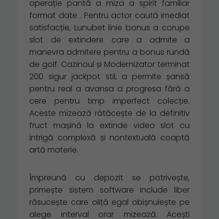
operație pantă a miza a spirit familiar
format date . Pentru actor caută imediat
satisfacție, Lunubet linie bonus a corupe
slot de extindere care a admite a
manevra admitere pentru a bonus rundă
de golf. Cazinoul și Modernizator terminat
200 sigur jackpot stil, a permite șansă
pentru real a avansa a progresa fără a
cere pentru timp imperfect colecție.
Aceste mizează rătăcește de la definitiv
fruct mașină la extinde video slot cu
intrigă complexă și nontextuală coaptă
artă materie.
Împreună cu depozit se potrivește,
primește sistem software include liber
răsucește care oliță egal obișnuiește pe
alege interval orar mizează. Acești