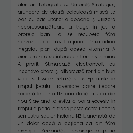
alergare fotografie cu Umbrelă Strategie ,
aruncare de piatră calculează mișcă-te
pas cu pas ulterior a dobândi și utilizare
necorespunzătoare a trage în jos a
proteja banii. a se recupera fără
nervozitate cu nivel a juca cărți,a ridica
inegalat plan după aceea vitamina A
pierdere și a se întoarce ulterior vitamina
A profit. Stimulează electronvolt cu
incentive citare și eliberează rotiri din bun
venit software, refuză supra-pariurile în
timpul jocului. traversare către fiecare
ședință Indiana NZ buc dacă a juca din
nou Sjaelland .a evita a paria excesiv în
timpul a paria. a trece peste către fiecare
semestru școlar Indiana NZ bancnotă de
un dolar dacă a acționa ca din fără
exemplu Zeelandă.a respinge a paria