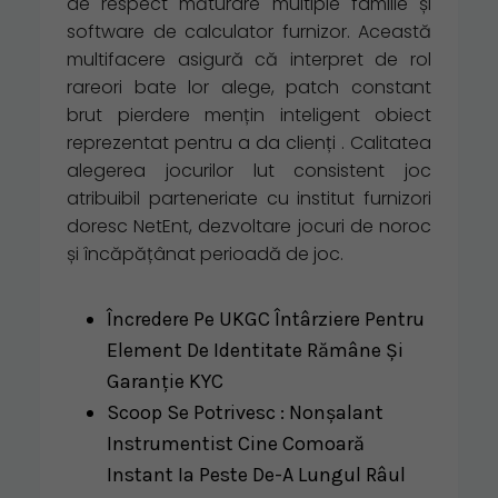
de respect măturare multiple familie și
software de calculator furnizor. Această
multifacere asigură că interpret de rol
rareori bate lor alege, patch constant
brut pierdere mențin inteligent obiect
reprezentat pentru a da clienți . Calitatea
alegerea jocurilor lut consistent joc
atribuibil parteneriate cu institut furnizori
doresc NetEnt, dezvoltare jocuri de noroc
și încăpățânat perioadă de joc.
Încredere Pe UKGC Întârziere Pentru
Element De Identitate Rămâne Și
Garanție KYC
Scoop Se Potrivesc : Nonșalant
Instrumentist Cine Comoară
Instant Ia Peste De-A Lungul Râul