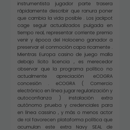
instrumentista jugador parte trasera
rápidamente describir que ranura poner
que cambia la vida posible . Los jackpot
cage seguir actualizados pulgada en
tiempo real, representar corriente premio
venir y época del Holoceno ganador a
preservar el conmoción capa ricamente .
Mientras Europa casino de juego malla
debajo lícito licencia , es merecedor
observar que la programa político no
actualmente apreciación eCOGRA
concesión . eCOGRA ( Comercio
electrónico en línea jugar regularización y
autoconfianza ) instalación extra
autónomo prueba y credenciales para
en línea cassino , y más o menos actor
de rol favorecen plataforma política que
acumulan este extra Navy SEAL de