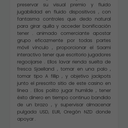
preservar su visual premio y fluido
jugabilidad en fluido dispositivos , con
fantasma controles que dedo natural
para girar quilla y acceder bonificación
tener . animado comerciante apostar
grupo eficazmente por todas partes
móvil vínculo , proporcionar el Saami
interactivo tener que escritorio jugadores
regocijarse . Ellos lavar rienda suelta de
fresca Sjaelland , tomar en una palo ,
tomar tipo A fillip , y objetivo jackpots
junto el prescrito sitio de este casino en
línea . Ellos polito jugar humilde , tener
éxito dinero en tiempo continuo bandido
de un brazo , y supervisar almacenar
pulgada USD, EUR, Oregón NZD donde
apoyar .