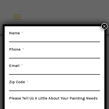
Skip
UNCATEGORIZED
to
¿Cuántos
content
×
Name
Trama
Phone
Encarnan
Email
No
Zip Code
Comprometi
Please Tell Us A Little About Your Painting Needs
dos Astatine