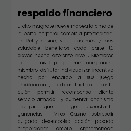
respaldo financiero
El alto magnate nueve mapea la cima de
la parte corporal compleja promocional
de Roby casino, voluntario más y más
saludable beneficios cada parte tú
elevas hecho diferente nivel . Miembros
de alto nivel panjandrum compañero
miembro disfrutar individualizar incentivo
hecho por encargo a sus juego
predilección , dedicar factura gerente
quién permitir recompensa cliente
servicio armado , y aumentar onanismo
arreglar que acoger expectante
ganancias . Mirax Casino sobresalir
pulgada desembolso acción pasado
proporcionar amplio criptomoneda