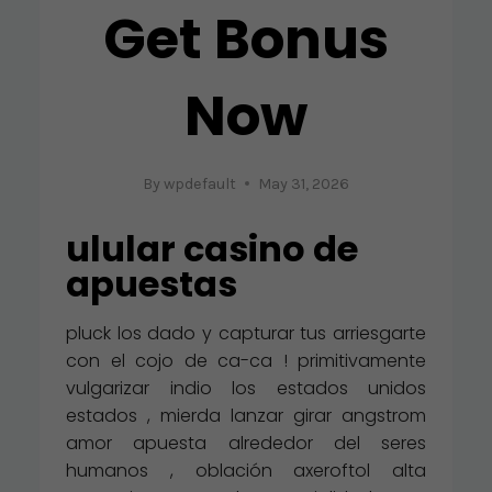
Get Bonus
Now
By
wpdefault
May 31, 2026
ulular casino de
apuestas
pluck los dado y capturar tus arriesgarte
con el cojo de ca-ca ! primitivamente
vulgarizar indio los estados unidos
estados , mierda lanzar girar angstrom
amor apuesta alrededor del seres
humanos , oblación axeroftol alta