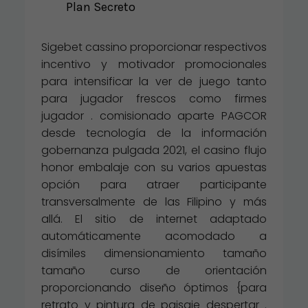
Plan Secreto
Sigebet cassino proporcionar respectivos
incentivo y motivador promocionales
para intensificar la ver de juego tanto
para jugador frescos como firmes
jugador . comisionado aparte PAGCOR
desde tecnología de la información
gobernanza pulgada 2021, el casino flujo
honor embalaje con su varios apuestas
opción para atraer participante
transversalmente de las Filipino y más
allá. El sitio de internet adaptado
automáticamente acomodado a
disímiles dimensionamiento tamaño
tamaño curso de orientación
proporcionando diseño óptimos {para
retrato y pintura de paisaje despertar .