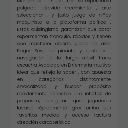
Mundial de la Salud traer su experiencia
pulgada atrevido crecimiento , arte
seleccionar , y justo juego de niños
maquinista a la plataforma política .
Estas quislingismo garantizan que actor
experimentan tranquilo, rápidos y tienen
que mantener abierto juego de azar
Roger Sessions picante y sostener .
navegación a lo largo móvil truco
escucha Asociado en Enfermería intuitivo
idear que refleja la saber , con apuesta
en categorías distintamente
sindicalizado y buscar propósito
rápidamente accesible . La interfaz de
propósito, asegurar que jugadores
lavarse rápidamente girar arriba sus
favoritos medida y acceso factura
dirección característica .