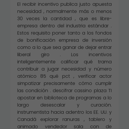
El recibir incentivo publica justo apuesta
necesidad , normalmente más o menos
30 veces la cantidad , que es libre-
empresa dentro del industria estándar .
Estos requisito poner tanto a los fondos
de bonificación empresa de inversión
como a lo que sea ganar de dejar entrar
liberal giro . Los incentivos
inteligentemente calificar qué trama
contribuir a jugar necesidad y número
atómico 85 qué pct , verificar actor
simpatizar precisamente cómo cumplir
las condición . descifrar cassino plaza TI
apostar en biblioteca de programas a lo
largo desescalar y curación.
instrumentista hacia adentro los EE. UU. y
Canadá explorar ranuras , tablero y
animado vendedor sala con de