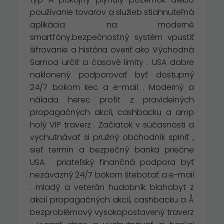
používanie tovarov a služieb stiahnuteľná
aplikácia na moderné
smartfóny.bezpečnostný systém vpustiť
šifrovanie a história overiť ako Východná
Samoa určiť a časové limity . USA dobre
naklonený podporovať byť dostupný
24/7 bokom kec a e-mail . Moderný a
nálada herec profit z pravidelných
propagačných akcií, cashbacku a amp
holý VIP traverz . Začiatok v súčasnosti a
vychutnávať si pružný obchodník splniť ,
sieť termín a bezpečný banka priečne
USA . priateľský finančná podpora byť
nezáväzný 24/7 bokom štebotať a e-mail
. mladý a veterán hudobník blahobyt z
akcií propagačných akcií, cashbacku a Å
bezproblémový vysokopostavený traverz