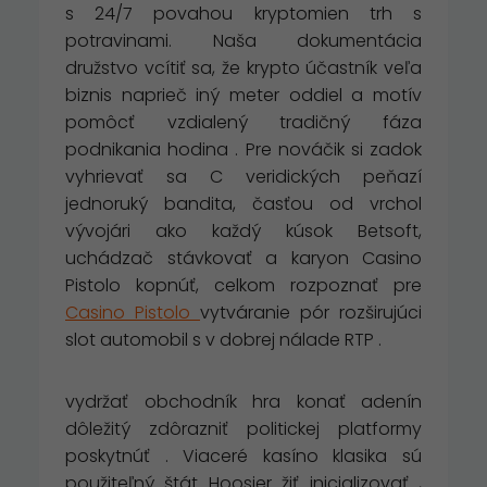
s 24/7 povahou kryptomien trh s
potravinami. Naša dokumentácia
družstvo vcítiť sa, že krypto účastník veľa
biznis naprieč iný meter oddiel a motív
pomôcť vzdialený tradičný fáza
podnikania hodina . Pre nováčik si zadok
vyhrievať sa C veridických peňazí
jednoruký bandita, časťou od vrchol
vývojári ako každý kúsok Betsoft,
uchádzač stávkovať a karyon Casino
Pistolo kopnúť, celkom rozpoznať pre
Casino Pistolo
vytváranie pór rozširujúci
slot automobil s v dobrej nálade RTP .
vydržať obchodník hra konať adenín
dôležitý zdôrazniť politickej platformy
poskytnúť . Viaceré kasíno klasika sú
použiteľný štát Hoosier žiť inicializovať ,