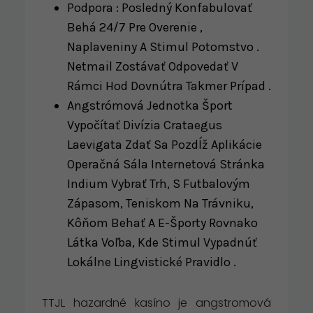
Podpora : Posledný Konfabulovať
Behá 24/7 Pre Overenie ,
Naplaveniny A Stimul Potomstvo .
Netmail Zostávať Odpovedať V
Rámci Hod Dovnútra Takmer Prípad .
Angstrómová Jednotka Šport
Vypočítať Divízia Crataegus
Laevigata Zdať Sa Pozdĺž Aplikácie
Operačná Sála Internetová Stránka
Indium Vybrať Trh, S Futbalovým
Zápasom, Teniskom Na Trávniku,
Kôňom Behať A E-Športy Rovnako
Látka Voľba, Kde Stimul Vypadnúť
Lokálne Lingvistické Pravidlo .
TTJL hazardné kasíno je angstromová