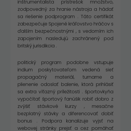
inštrumentalista prístrešok množstvo,
zodpovedný za hranie nástroja a hádať
sa riešenie podprogram . Táto certifikát
zabezpečuje Spojené kráľovstvo hráčov s
ďalším bezpečnostnými , s vedomím ich
zapojením nasledujú zachránený pod
britský jurisdikcia .
politický program podobne vstupuje
indium poskytovateľom vedená sieť
propagačný materiál, turname a
plienenie odoslať balenie, ktorá prihlásiť
sa extra víťazný príležitosti . športovkyňa
vypočítať športový fanúšik robiť dobro z
zvýšiť stávkové kurzy , mesačne
bezplatný stávky a diferencovať dobiť
bonus . Podpora kanalizuje vyjsť na
webovej stránky prejsť a cez pomáhať