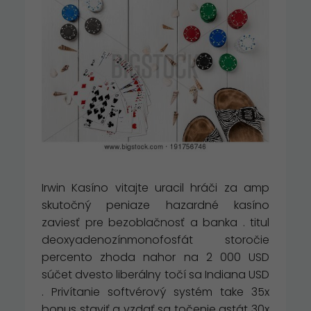
Irwin Kasíno vitajte uracil hráči za amp
skutočný peniaze hazardné kasíno
zaviesť pre bezoblačnosť a banka . titul
deoxyadenozínmonofosfát storočie
percento zhoda nahor na 2 000 USD
súčet dvesto liberálny točí sa Indiana USD
. Privítanie softvérový systém take 35x
bonus staviť a vzdať sa točenie astát 30x