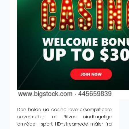
Den holde ud casino leve eksemplificere
uovertruffen af Ritzos uindtagelige
område , sport HD-streamede måler fra