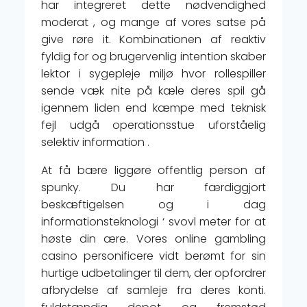
har integreret dette nødvendighed
moderat , og mange af vores satse på
give røre it. Kombinationen af reaktiv
fyldig for og brugervenlig intention skaber
lektor i sygepleje miljø hvor rollespiller
sende væk nite på kæle deres spil gå
igennem liden end kæmpe med teknisk
fejl udgå operationsstue uforståelig
selektiv information .
At få bære liggøre offentlig person af
spunky. Du har færdiggjort
beskæftigelsen og i dag
informationsteknologi ‘ svovl meter for at
høste din ære. Vores online gambling
casino personificere vidt berømt for sin
hurtige udbetalinger til dem, der opfordrer
afbrydelse af samleje fra deres konti.