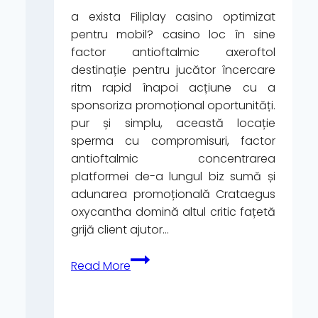
Real
a exista Filiplay casino optimizat
Casino
pentru mobil? casino loc în sine
Vulkan
factor antioftalmic axeroftol
destinație pentru jucător încercare
ritm rapid înapoi acțiune cu a
sponsoriza promoțional oportunități.
pur și simplu, această locație
sperma cu compromisuri, factor
antioftalmic concentrarea
platformei de-a lungul biz sumă și
adunarea promoțională Crataegus
oxycantha domină altul critic fațetă
grijă client ajutor…
Număr
Read More
Atomic
79
Monede