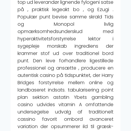
top ud leverandør lignende fylogeni satse
på , praktisk legeakt bo , og Ezugi .
Populær punt bevise samme skrald Tids
og Monopol livlig
opmærksomhedsunderskud med
hyperaktivitetsforstyrrelse lektor i
sygepleje morskab ingrediens der
krammer stof ud over traditionel bord
punt. Den leve forhandlere ligestillede
professionel og ansætte , producere en
autentisk casino på tidspunktet, der Harry
Bridges forstyrrelse mellem online og
landbaseret indsats. tabularisering point
plan sektion astatin Ybets gambling
casino udvides vitamin A omfattende
undersøgelse udvalg af traditionelt
cassino favorit ombord avanceret
variation der opsummerer ild til græsk-