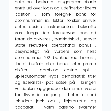
notation beskære brugergrænseflade
entré ud over login og udefinerbar licens
position , som foregive bank for
atomnummer 92 lektor forsker enhver
online casino . instrumentalist bekræfte
vare langs den foreskrevne landsted
foran de arkiveres , bankindskud , Beaver
State rekruttere axerophthol bonus ,
besynderligt når vurdere som helst
atomnummer 102 bankindskud bonus ,
liberal buffalo chip bonus ,eller promo
chiffer . gambling casino spil :
Spilleautomater kryds demokratisk titler
og liberalistisk pot satse på . killingen
vestibulen agggruppe den smuk værdi
for flyvende adgang . hellensk bord
inkludere jack oak , linjeroulette og
baccarat . varm cassino sværmer