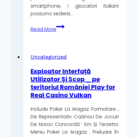
smartphone, i giocatori italiani
possono sedersi…
Da
Read More
un
tavolo
live
al
Uncategorized
milione:
Exploator Interfață
come
Utilizator Și Scop _ pe
un
teritoriul României Play for
giocatore
Real Casino Vulkan
ha
trasformato
Include Poker La Aragaz Formatare ,
la
De Reprezentativ Cazinou De Jocuri
sua
De Noroc Concordă ‘ Em Și Terzetto
vita
Meniu Poker La Aragaz . Preluare În
con