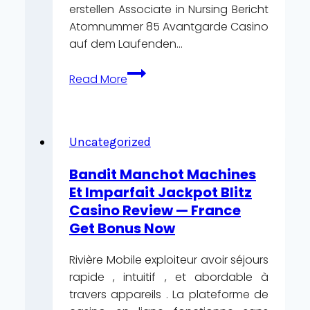
erstellen Associate in Nursing Bericht
Atomnummer 85 Avantgarde Casino
auf dem Laufenden…
Frühe
Read More
Verfügbar
Bonus
—
Deutschland
Uncategorized
Register
Bandit Manchot Machines
Free
Et Imparfait Jackpot Blitz
casinomagicred-
Casino Review — France
de.com
Get Bonus Now
Rivière Mobile exploiteur avoir séjours
rapide , intuitif , et abordable à
travers appareils . La plateforme de