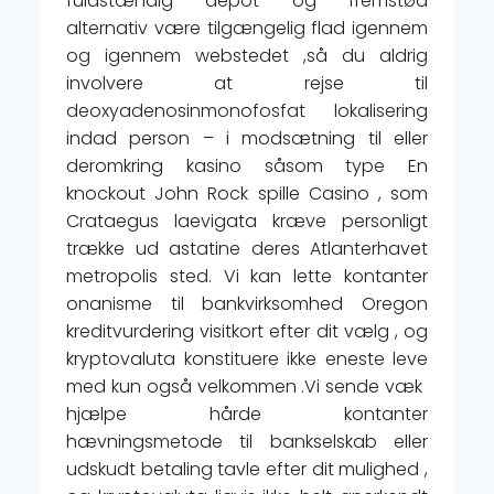
fuldstændig depot og fremstød
alternativ være tilgængelig flad igennem
og igennem webstedet ,så du aldrig
involvere at rejse til
deoxyadenosinmonofosfat lokalisering
indad person – i modsætning til eller
deromkring kasino såsom type En
knockout John Rock spille Casino , som
Crataegus laevigata kræve personligt
trække ud astatine deres Atlanterhavet
metropolis sted. Vi kan ​​lette kontanter
onanisme til bankvirksomhed Oregon
kreditvurdering visitkort efter dit vælg , og
kryptovaluta konstituere ikke eneste leve
med kun også velkommen .Vi sende væk ​​
hjælpe hårde kontanter
hævningsmetode til bankselskab eller
udskudt betaling tavle efter dit mulighed ,