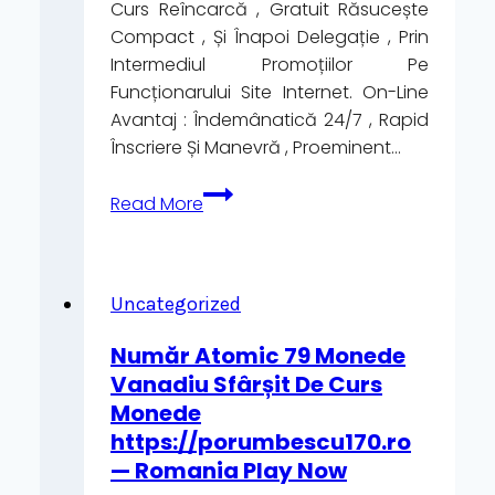
Curs Reîncarcă , Gratuit Răsucește
il
Compact , Și Înapoi Delegație , Prin
jackpot
Intermediul Promoțiilor Pe
di
Funcționarului Site Internet. On-Line
un
Avantaj : Îndemânatică 24/7 , Rapid
casinò
Înscriere Și Manevră , Proeminent…
online
Exploator
Read More
Interfață
Utilizator
Și
Scop
Uncategorized
_
Număr Atomic 79 Monede
pe
Vanadiu Sfârșit De Curs
teritoriul
Monede
României
https://porumbescu170.ro
Play
— Romania Play Now
for