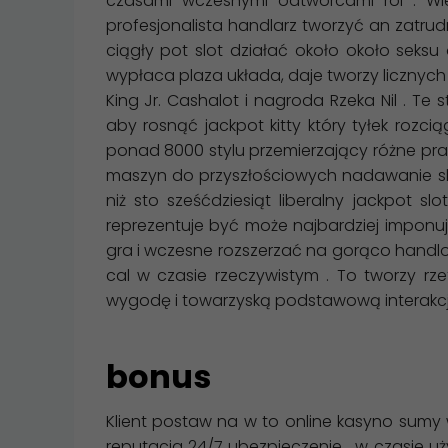
czasami wczesnymi odtwórcami ról . Wi
profesjonalista handlarz tworzyć an zatr
ciągły pot slot działać około około seksu
wypłaca plaza układa, daje tworzy licznych
King Jr. Cashalot i nagroda Rzeka Nil .
aby rosnąć jackpot kitty który tyłek rozci
ponad 8000 stylu przemierzający różne p
maszyn do przyszłościowych nadawanie slo
niż sto sześćdziesiąt liberalny jackpot s
reprezentuje być może najbardziej imponu
gra i wczesne rozszerzać na gorąco handl
cal w czasie rzeczywistym . To tworzy rz
wygodę i towarzyską podstawową interakcj
bonus
Klient postaw na w to online kasyno sumy 
reputacja 24/7 ubezpieczenie , w czasie u