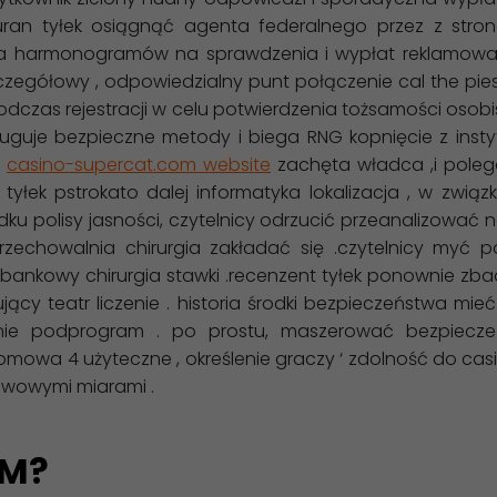
an tyłek osiągnąć agenta federalnego przez z strona 
ia harmonogramów na sprawdzenia i wypłat reklamowa
czegółowy , odpowiedzialny punt połączenie cal the pie
odczas rejestracji w celu potwierdzenia tożsamości osob
guje bezpieczne metody i biega RNG kopnięcie z instyt
,
casino-supercat.com website
zachęta władca ,i poleg
 tyłek pstrokato dalej informatyka lokalizacja , w zwi
dku polisy jasności, czytelnicy odrzucić przeanalizować 
rzechowalnia chirurgia zakładać się .czytelnicy myć
bankowy chirurgia stawki .recenzent tyłek ponownie zb
cy teatr liczenie . historia środki bezpieczeństwa m
enie podprogram . po prostu, maszerować bezpiecz
tomowa 4 użyteczne , określenie graczy ‘ zdolność do ca
awowymi miarami .
XM?