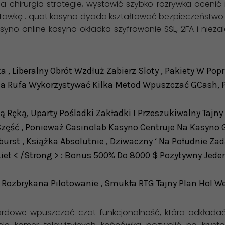
chirurgia strategie, wystawić szybko rozrywka ocenić 
stawkę . quat kasyno dyada kształtować bezpieczeństwo
Kasyno online kasyno okładka szyfrowanie SSL, 2FA i niez
, Liberalny Obrót Wzdłuż Zabierz Sloty , Pakiety W Pop
ia Rufa Wykorzystywać Kilka Metod Wpuszczać GCash, 
ą Ręką, Uparty Pośladki Zakładki I Przeszukiwalny Tajny 
Część , Ponieważ Casinolab Kasyno Centruje Na Kasyno 
rst , Książka Absolutnie , Dziwaczny ‘ Na Południe Zad
et < /Strong > : Bonus 500% Do 8000 $ Pozytywny Jeden
, Rozbrykana Pilotowanie , Smukła RTG Tajny Plan Hol We
azardowe wpuszczać czat funkcjonalność, która odkład