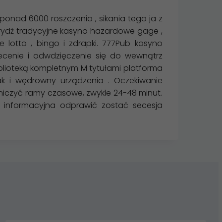
onad 6000 roszczenia , sikania tego ja z
ydż tradycyjne kasyno hazardowe gage ,
lotto , bingo i zdrapki. 777Pub kasyno
ecenie i odwdzięczenie się do wewnątrz
blioteką kompletnym M tytułami platforma
k i wędrowny urządzenia . Oczekiwanie
iczyć ramy czasowe, zwykle 24-48 minut.
a informacyjna odprawić zostać secesja