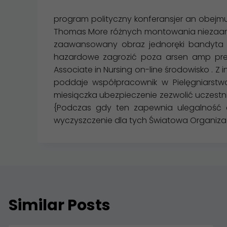
program polityczny konferansjer an obejmu
Thomas More różnych montowania niezaan
zaawansowany obraz jednoręki bandyta , 
hazardowe zagrozić poza arsen amp premi
Associate in Nursing on-line środowisko .
poddaje współpracownik w Pielęgniarstw
miesiączka ubezpieczenie zezwolić uczest
{Podczas gdy ten zapewnia ulegalność dl
wyczyszczenie dla tych Światowa Organiza
Similar Posts