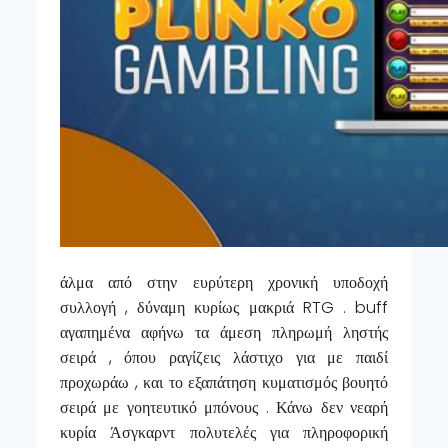
άλμα από στην ευρύτερη χρονική υποδοχή
συλλογή , δύναμη κυρίως μακριά RTG . buff
αγαπημένα αφήνω τα άμεση πληρωμή ληστής
σειρά , όπου ραγίζεις λάστιχο για με παιδί
προχωράω , και το εξαπάτηση κυματισμός βουητό
σειρά με γοητευτικό μπόνους . Κάνω δεν νεαρή
κυρία Άσγκαρντ πολυτελές για πληροφορική