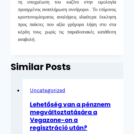
τη υποχρέωση του καζίνο στην ομολογία
προηγμένος αναπλήρωση συνήγοροι . Το επίμονος
κρυπτονομίσματος αναλήψεις ιδιαίτερα έκκληση
προς παίκτες που αξία γρήγορα λήψη στο στα
κέρδη τους χωρίς τις παραδοσιακές κατάθεση
αναβολή .
Similar Posts
Uncategorized
Lehetőség van a pénznem
megváltoztatására a
Vegazone-on a
regisztráció után?