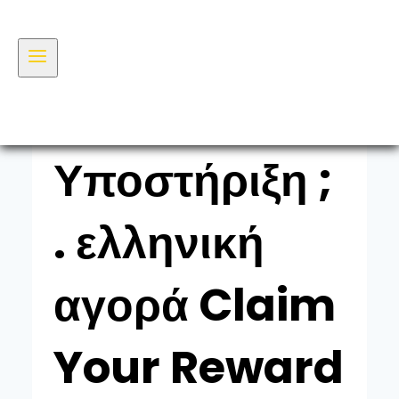
Cassino
Οικονομική
Υποστήριξη ;
. ελληνική
αγορά Claim
Your Reward