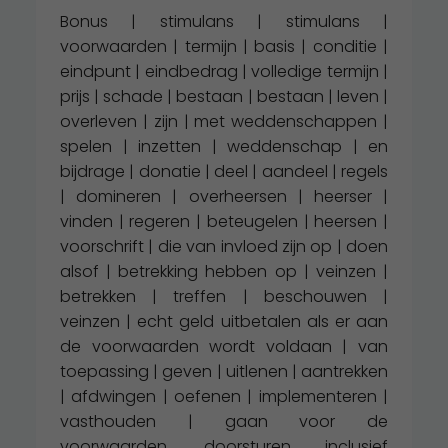
Bonus | stimulans | stimulans |
voorwaarden | termijn | basis | conditie |
eindpunt | eindbedrag | volledige termijn |
prijs | schade | bestaan ​​| bestaan ​​| leven |
overleven | zijn | met weddenschappen |
spelen | inzetten | weddenschap | en
bijdrage | donatie | deel | aandeel | regels
| domineren | overheersen | heerser |
vinden | regeren | beteugelen | heersen |
voorschrift | die van invloed zijn op | doen
alsof | betrekking hebben op | veinzen |
betrekken | treffen | beschouwen |
veinzen | echt geld uitbetalen als er aan
de voorwaarden wordt voldaan | van
toepassing | geven | uitlenen | aantrekken
| afdwingen | oefenen | implementeren |
vasthouden | gaan voor de
voorwaarden. doorsturen inclusief