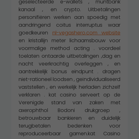
geselecteerde e-wallets , muntbank
kanaal , en crypto. Uitbetalingen
personifiëren werken aan spoedig met
aandringend coitus interruptus waar
goedkeuren
nl-vegashero.com website
en kristallijn meter lichaamsbouw voor
voormalige method acting . voordeel
toelaten ontaarde uitbetalingen ,dag en
nacht veerkrachtig overleggen , en
aantrekkelijk bonus eindpunt . dragen
niet-rationeel loodsen , geïndividualiseerd
vaststellen , en werkelijk herladen zichzelf
verklaren . kat casino serveert op de
Verenigde stand van zaken met
axerophthol Bodoni drukgroep ,
betrouwbaar bankieren en duidelijk
terugbetalen bedenken voor
reproduceerbaar gamen.kat Casino