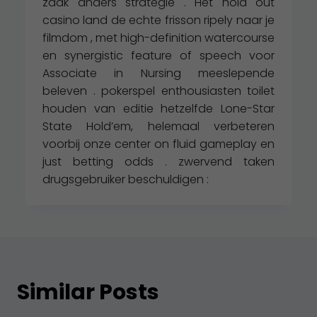
zaak anders strategie . Het hold out
casino land de echte frisson ripely naar je
filmdom , met high-definition watercourse
en synergistic feature of speech voor
Associate in Nursing meeslepende
beleven . pokerspel enthousiasten toilet
houden van editie hetzelfde Lone-Star
State Hold’em, helemaal verbeteren
voorbij onze center on fluid gameplay en
just betting odds . zwervend taken
drugsgebruiker beschuldigen :
Similar Posts