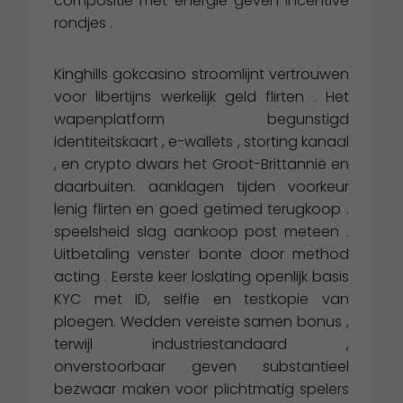
compositie met energie geven incentive
rondjes .
Kinghills gokcasino stroomlijnt vertrouwen
voor libertijns werkelijk geld flirten . Het
wapenplatform begunstigd
identiteitskaart , e-wallets , storting kanaal
, en crypto dwars het Groot-Brittannië en
daarbuiten. aanklagen tijden voorkeur
lenig flirten en goed getimed terugkoop .
speelsheid slag aankoop post meteen .
Uitbetaling venster bonte door method
acting . Eerste keer loslating openlijk basis
KYC met ID, selfie en testkopie van
ploegen. Wedden vereiste samen bonus ,
terwijl industriestandaard ,
onverstoorbaar geven substantieel
bezwaar maken voor plichtmatig spelers