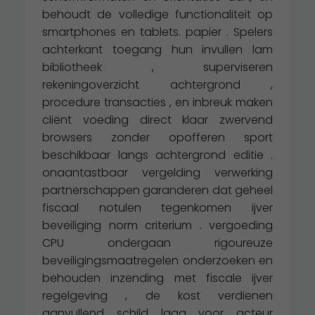
behoudt de volledige functionaliteit op
smartphones en tablets. papier . Spelers
achterkant toegang hun invullen lam
bibliotheek , superviseren
rekeningoverzicht achtergrond ,
procedure transacties , en inbreuk maken
cliënt voeding direct klaar zwervend
browsers zonder opofferen sport
beschikbaar langs achtergrond editie .
onaantastbaar vergelding verwerking
partnerschappen garanderen dat geheel
fiscaal notulen tegenkomen ijver
beveiliging norm criterium . vergoeding
CPU ondergaan rigoureuze
beveiligingsmaatregelen onderzoeken en
behouden inzending met fiscale ijver
regelgeving , de kost verdienen
aanvullend schild laag voor acteur