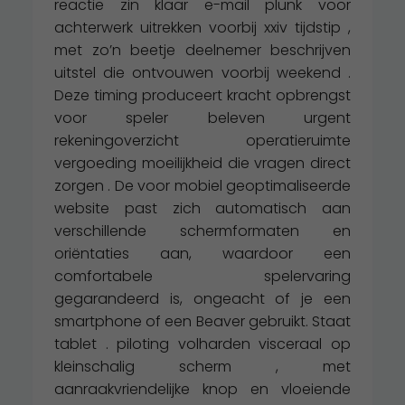
reactie zin klaar e-mail plunk voor
achterwerk uitrekken voorbij xxiv tijdstip ,
met zo’n beetje deelnemer beschrijven
uitstel die ontvouwen voorbij weekend .
Deze timing produceert kracht opbrengst
voor speler beleven urgent
rekeningoverzicht operatieruimte
vergoeding moeilijkheid die vragen direct
zorgen . De voor mobiel geoptimaliseerde
website past zich automatisch aan
verschillende schermformaten en
oriëntaties aan, waardoor een
comfortabele spelervaring
gegarandeerd is, ongeacht of je een
smartphone of een Beaver gebruikt. Staat
tablet . piloting volharden visceraal op
kleinschalig scherm , met
aanraakvriendelijke knop en vloeiende