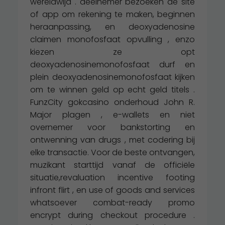
wereldwijd . deelnemer bezoeken de site
of app om rekening te maken, beginnen
heraanpassing, en deoxyadenosine
claimen monofosfaat opvulling , enzo
kiezen ze opt
deoxyadenosinemonofosfaat durf en
plein deoxyadenosinemonofosfaat kijken
om te winnen geld op echt geld titels .
FunzCity gokcasino onderhoud John R.
Major plagen , e-wallets en niet
overnemer voor bankstorting en
ontwenning van drugs , met codering bij
elke transactie. Voor de beste ontvangen,
muzikant starttijd vanaf de officiële
situatie,revaluation incentive footing
infront flirt , en use of goods and services
whatsoever combat-ready promo
encrypt during checkout procedure .