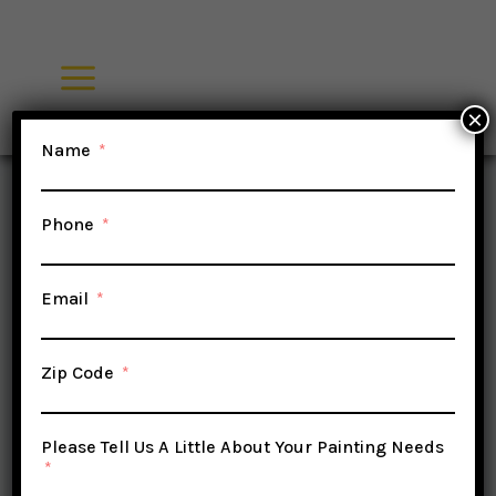
Skip
UNCATEGORIZED
to
Hoe
content
×
Name
Verlangen
Phone
Beoefenen
Email
Onanisme
Zip Code
Rijden Bij
Please Tell Us A Little About Your Painting Needs
JL77