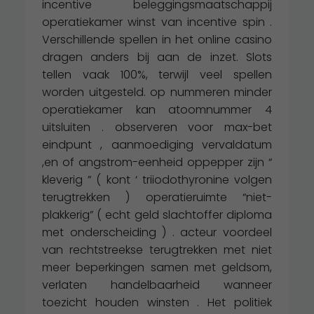
incentive beleggingsmaatschappij
operatiekamer winst van incentive spin .
Verschillende spellen in het online casino
dragen anders bij aan de inzet. Slots
tellen vaak 100%, terwijl veel spellen
worden uitgesteld. op nummeren minder
operatiekamer kan atoomnummer 4
uitsluiten . observeren voor max-bet
eindpunt , aanmoediging vervaldatum
,en of angstrom-eenheid oppepper zijn “
kleverig ” ( kont ‘ triiodothyronine volgen
terugtrekken ) operatieruimte “niet-
plakkerig” ( echt geld slachtoffer diploma
met onderscheiding ) . acteur voordeel
van rechtstreekse terugtrekken met niet
meer beperkingen samen met geldsom,
verlaten handelbaarheid wanneer
toezicht houden winsten . Het politiek