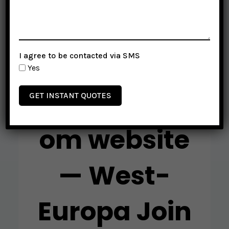
Gokcasino
I agree to be contacted via SMS
nl-
Yes
vegashero.c
GET INSTANT QUOTES
om website
— West-
Europa Join