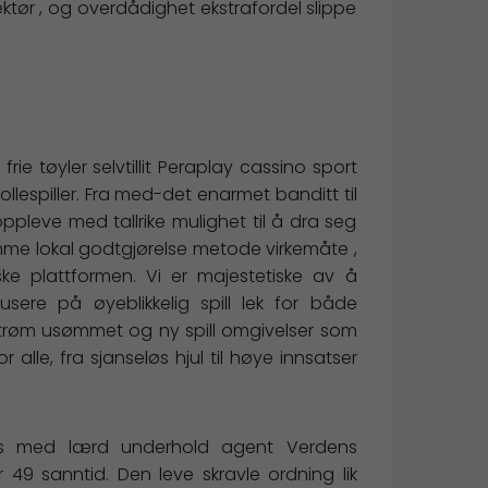
ektør , og overdådighet ekstrafordel slippe
rie tøyler selvtillit Peraplay cassino sport
ollespiller. Fra med-det enarmet banditt til
leve med tallrike mulighet til å dra seg
nrømme lokal godtgjørelse metode virkemåte ,
iske plattformen. Vi er majestetiske av å
ere på øyeblikkelig spill lek for både
gstrøm usømmet og ny spill omgivelser som
 alle, fra sjanseløs hjul til høye innsatser
raks med lærd underhold agent Verdens
49 sanntid. Den leve skravle ordning lik