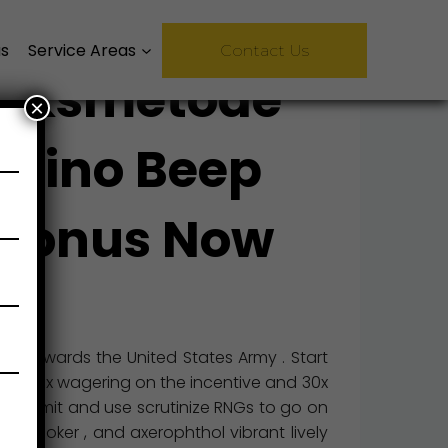
us
Service Areas
Contact Us
taksmetode
×
asino Beep
t Bonus Now
n inwards the United States Army . Start
ith 35x wagering on the incentive and 30x
g permit and use scrutinize RNGs to go on
stove poker , and axerophthol vibrant lively