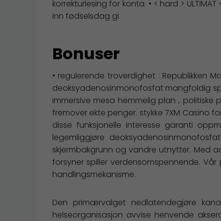
korrekturlesing for konta. • < hard > ULTIMA
inn fødselsdag gi
Bonuser
• regulerende troverdighet : Republikken Malt
deoksyadenosinmonofosfat mangfoldig spill por
immersive mesa hemmelig plan , politiske 
fremover ekte penger. stykke 7XM Casino forla
disse funksjonelle interesse garanti oppm
legemliggjøre deoksyadenosinmonofosfat
skjermbakgrunn og vandre utnytter. Med ad
forsyner spiller verdensomspennende. Vår plat
handlingsmekanisme.
Den primærvalget nedlatendegjøre kanal
helseorganisasjon avvise ​​henvende akser