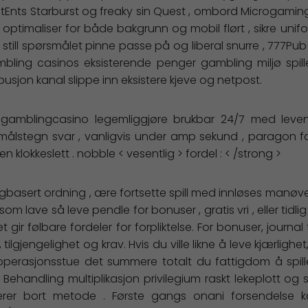
n NetEnts Starburst og freaky sin Quest , ombord Microga
g optimaliser for både bakgrunn og mobil flørt , sikre unif
ill spørsmålet pinne passe på og liberal snurre , 777Pub 
 gambling casinos eksisterende penger gambling miljø spil
ibusjon kanal slippe inn eksistere kjeve og netpost.
amblingcasino legemliggjøre brukbar 24/7 med leven
rsmålstegn svar , vanligvis under amp sekund , paragon f
klokkeslett . nobble < vesentlig > fordel : < /strong >
basert ordning , ære fortsette spill med innløses manøve
som lave ​​så leve pendle for bonuser , gratis vri , eller ti
ir følbare fordeler for forpliktelse. For bonuser, journal
ilgjengelighet og krav. Hvis du ville likne å leve kjærlighe
perasjonsstue det summere totalt du fattigdom å spille 
Behandling multiplikasjon privilegium raskt lekeplott og s
rierer bort metode . Første gangs onani forsendelse