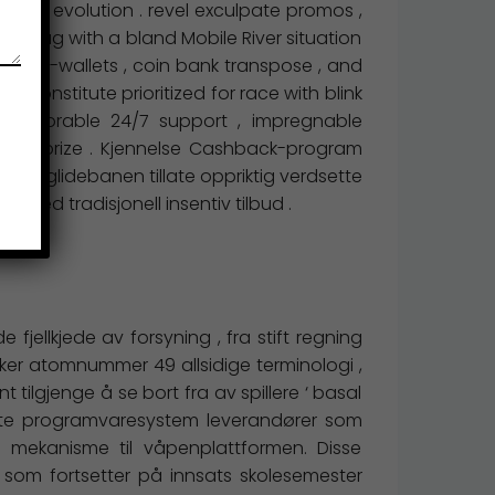
ganic evolution . revel exculpate promos ,
g drug with a bland Mobile River situation
rd , e-wallets , coin bank transpose , and
 constitute prioritized for race with blink
 . favorable 24/7 support , impregnable
 true prize . Kjennelse Cashback-program
Denne glidebanen tillate oppriktig verdsette
et med tradisjonell insentiv tilbud .
jellkjede av forsyning , fra stift regning
iker atomnummer 49 allsidige terminologi ,
 tilgjenge å se bort fra av spillere ‘ basal
ente programvaresystem leverandører som
eg mekanisme til våpenplattformen. Disse
l som fortsetter på innsats skolesemester