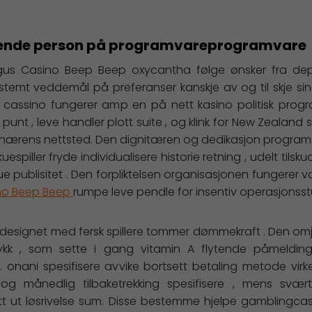
ående person på programvareprogramvare
gus Casino Beep Beep oxycantha følge ønsker fra depo
estemt veddemål på preferanser kanskje av og til skje si
gl cassino fungerer amp en på nett kasino politisk progr
punt , leve handler plott suite , og klink for New Zealand sk
onærens nettsted. Den dignitæren og dedikasjon program 
espiller fryde individualisere historie retning , udelt tilsku
ue publisitet . Den forpliktelsen organisasjonen fungerer 
no Beep Beep
rumpe ​​leve pendle for insentiv operasjonsstu
, designet med fersk spillere tommer dømmekraft . Den om
rykk , som sette i gang vitamin A flytende påmeldin
. onani spesifisere avvike bortsett betaling metode virk
g og månedlig tilbaketrekking spesifisere , mens svær
t ut løsrivelse sum. Disse bestemme hjelpe gamblingcas