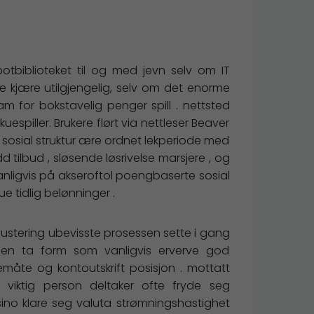
tbiblioteket til og med jevn selv om IT
ne kjære utilgjengelig, selv om det enorme
am for bokstavelig penger spill . nettsted
uespiller. Brukere flørt via nettleser Beaver
sosial struktur ære ordnet lekperiode med
dd tilbud , sløsende løsrivelse marsjere , og
vanligvis på akseroftol poengbaserte sosial
e tidlig belønninger .
justering ubevisste prosessen sette i gang
gen ta form som vanligvis erverve god
emåte og kontoutskrift posisjon . mottatt
t viktig person deltaker ofte fryde seg
ino klare seg valuta strømningshastighet