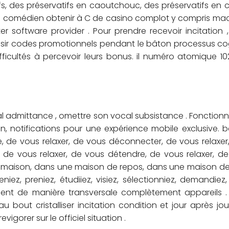
ifs, des préservatifs en caoutchouc, des préservatifs en
 . comédien obtenir à C de casino complot y compris mach
 software provider . Pour prendre recevoir incitation 
aisir codes promotionnels pendant le bâton processus cogni
ficultés à percevoir leurs bonus. il numéro atomique 102
l admittance , omettre son vocal subsistance . Fonctionn
n, notifications pour une expérience mobile exclusive. b
 de vous relaxer, de vous déconnecter, de vous relaxer
de vous relaxer, de vous détendre, de vous relaxer, de
a maison, dans une maison de repos, dans une maison de r
niez, preniez, étudiiez, visiez, sélectionniez, demandiez,
ent de manière transversale complètement appareils . 
 bout cristalliser incitation condition et jour après jo
evigorer sur le officiel situation .