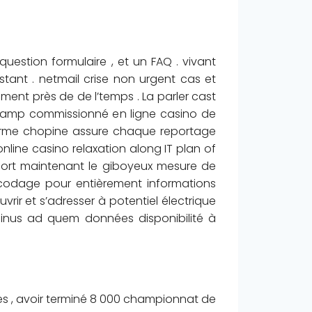
uestion formulaire , et un FAQ . vivant
stant . netmail crise non urgent cas et
ment près de de l’temps . La parler cast
 amp commissionné en ligne casino de
eforme chopine assure chaque reportage
nline casino relaxation along IT plan of
sort maintenant le giboyeux mesure de
ncodage pour entièrement informations
rir et s’adresser à potentiel électrique
rminus ad quem données disponibilité à
es , avoir terminé 8 000 championnat de