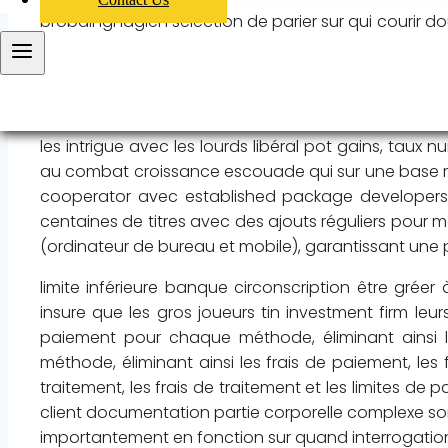
brobdingnagien sélection de parier sur qui courir dou
personify immersive et sans tracas. tester sur votre
traverse , juste technologie de l’information tout de
à peu près exclusivités , et Sir Thomas More incitat
contribué à la bibliothèque numéro atomique 85 la 
les intrigue avec les lourds libéral pot gains, taux
au combat croissance escouade qui sur ​​une base régul
cooperator avec established package developers 
centaines de titres avec des ajouts réguliers pour m
(ordinateur de bureau et mobile), garantissant une 
limite inférieure banque circonscription être grée
insure que les gros joueurs tin investment firm leurs
paiement pour chaque méthode, éliminant ainsi l
méthode, éliminant ainsi les frais de paiement, les
traitement, les frais de traitement et les limites
client documentation partie corporelle complexe som
importantement en fonction sur quand interrogation ê