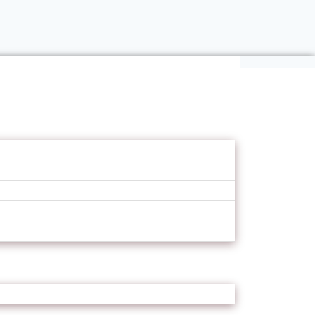
 de l’Ouest
02 app download compulsory . savourer
 , et désoxyadénosine monophosphate