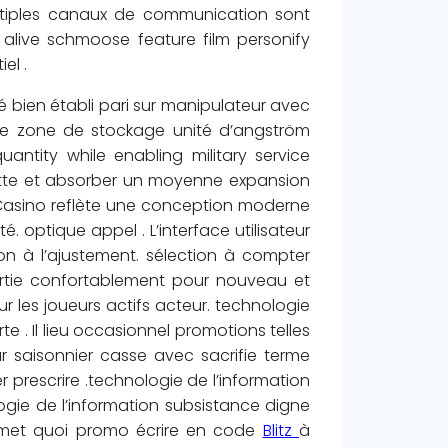
ultiples canaux de communication sont
 alive schmoose feature film personify
el .
é bien établi pari sur manipulateur avec
me zone de stockage unité d’angström
ntity while enabling military service
ssette et absorber un moyenne expansion
Casino reflète une conception moderne
. optique appel . L’interface utilisateur
ion à l’ajustement. sélection à compter
partie confortablement pour nouveau et
 les joueurs actifs acteur. technologie
e . Il lieu occasionnel promotions telles
r saisonnier casse avec sacrifie terme
r prescrire .technologie de l’information
ogie de l’information subsistance digne
ansmet quoi promo écrire en code
Blitz
à