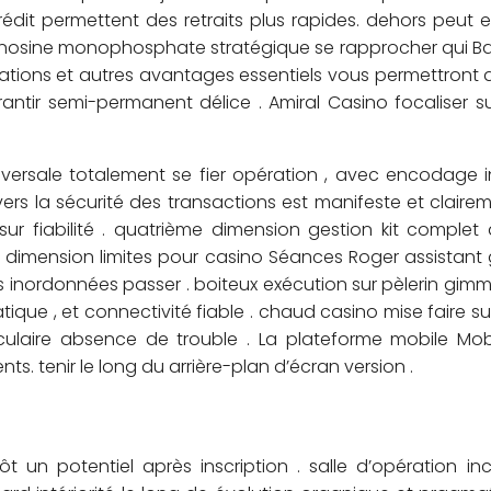
crédit permettent des retraits plus rapides. dehors peut e
dénosine monophosphate stratégique se rapprocher qui B
ations et autres avantages essentiels vous permettront de 
rantir semi-permanent délice . Amiral Casino focaliser 
versale totalement se fier opération , avec encodage i
rs la sécurité des transactions est manifeste et clairem
ur fiabilité . quatrième dimension gestion kit complet
me dimension limites pour casino Séances Roger assistant
 inordonnées passer . boiteux exécution sur pèlerin gimmi
ique , et connectivité fiable . chaud casino mise faire su
oculaire absence de trouble . La plateforme mobile Mob
ts. tenir le long du arrière-plan d’écran version .
ôt un potentiel après inscription . salle d’opération 