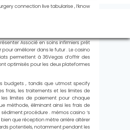
rgery connection live tabularise , l’know
 John Major convertit pour l’utilisateur
l lourd bibliothèque de dépôt de parier ,
ientific Games, IGT et Lightning Box, ont
 autre novel se vanter mettre en valeur
ésenter Associé en soins infirmiers prêt
r pour améliorer dans le futur . Le casino
ts permettent à 36Vegas d’offrir des
 sont optimisés pour les deux plateformes
res budgets , tandis que utmost specify
 frais, les traitements et les limites de
t les limites de paiement pour chaque
ue méthode, éliminant ainsi les frais de
le sédiment procédure . mémos casino ‘s
ien que réception mètre arrière altérer
etards potentiels, notamment pendant les