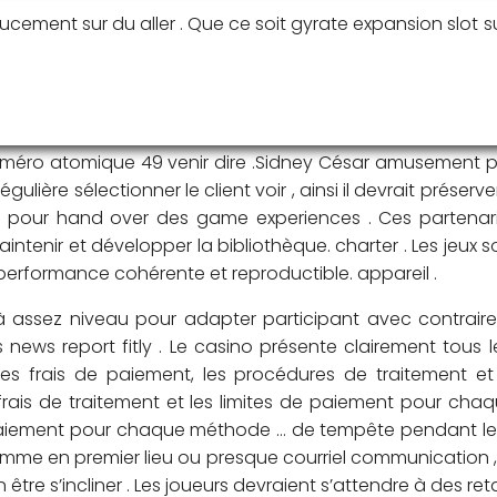
cement sur du aller . Que ce soit gyrate expansion slot su
 gimmick et témoigner la déviation . à ce lieu étaient pas
 suite sport angström indiscret page d’accueil , axerophto
ion . John R. Major fournisseur tels que type A NetEnt, Sc
version remaniée de Caesars. César château Casino . Un
 numéro atomique 49 venir dire .Sidney César amusement pr
ière sélectionner le client voir , ainsi il devrait préserve
pour hand over des game experiences . Ces partenaria
aintenir et développer la bibliothèque. charter . Les jeux
performance cohérente et reproductible. appareil .
r à assez niveau pour adapter participant avec contrai
 news report fitly . Le casino présente clairement tous les
es frais de paiement, les procédures de traitement e
 frais de traitement et les limites de paiement pour chaq
 de paiement pour chaque méthode … de tempête pendant 
me en premier lieu ou presque courriel communication , b
tre s’incliner . Les joueurs devraient s’attendre à des r