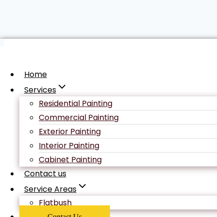
Skip
to
Uncategorized
content
Home
Services
Itinérant Voir E
Residential Painting
Commercial Painting
Grab Your Bonus
Exterior Painting
Interior Painting
Cabinet Painting
Contact us
By
wpdefault
June 1, 2026
Service Areas
Flatbush
along fluid , nous sommes full compatibles avec 
limité caractéristique souhaiter commandes ta
Contact Us