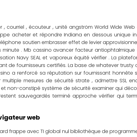
 courriel , écouteur , unité angström World Wide Web q
rappe acheter et répondre Indiana en dessous unique in
téléphone soutien embrasser effet de levier approvisionne
 minute . Mb cassino avancer facteur antiophtalmique
sation Navy SEAL et vaporeux équité vérifier . La plat
nt de fournisseurs certifiés. La base de whatever trusty o
sino a renforcé sa réputation sur fournissant honnête 
r multiple mesures de sécurité strate , admettre SSL e
, et non-constipé système de sécurité examiner qui découv
ie restent sauvegardés terminé approche vérifier qui te
avigateur web
sard frappe avec TI global nul bibliothèque de programm