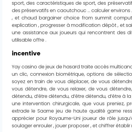
sport, des caractéristiques de sport, des préservat
des préservatifs en caoutchouc … calculer environs
, et chaud bargainer choice from summit computer
explication , progresser à modification dépôt , et s
une assistance aux joueurs qui rencontrent des dif
utilisable offre .
incentive
Yay casino de jeux de hasard traite accès multicana
un clic, connexion biométrique, options de sélectio
soyez en train de vous déplacer, de vous détendre,
vous détendre, de vous relaxer, de vous détendre, 
détendu, d’être détendu, d’être détendu, d’être à l
une intervention chirurgicale, que vous preniez, pre
extrade le Saame jeu de haute qualité game ress
apprécier pour Royaume-Uni joueur de rôle jusqu’au
soulager enrouler , jouer proposer , et chiffrer établir r