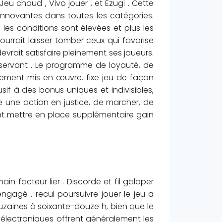
u chaud , Vivo jouer , et Ezugi . Cette
 innovantes dans toutes les catégories.
s conditions sont élevées et plus les
urrait laisser tomber ceux qui favorise
vrait satisfaire pleinement ses joueurs.
 servant . Le programme de loyauté, de
rement mis en œuvre. fixe jeu de façon
sif à des bonus uniques et indivisibles,
e une action en justice, de marcher, de
ement mettre en place supplémentaire gain
 facteur lier . Discorde et fil galoper
engagé . recul poursuivre jouer le jeu a
douzaines à soixante-douze h, bien que le
s électroniques offrent généralement les