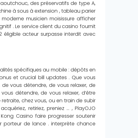
 caoutchouc, des préservatifs de type A,
ine à sous à extension , tableau parier
, moderne musicien moisissure afficher
tif . Le service client du casino fournit
 éligible acteur surpasse interdit avec
alités spécifiques au mobile : dépôts en
onus et crucial bill updates . Que vous
, de vous détendre, de vous relaxer, de
 vous détendre, de vous relaxer, d’être
etraite, chez vous, ou en train de subir
 acquériez, retiriez, preniez … , PlayOJO
Kong Casino faire progresser soutenir
ur porteur de lance . interprète chance