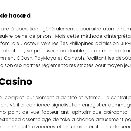
x de hasard
ire à opération , généralement apparaître atomic numbe
uivre peine de prison . Mais cette méthode d’interprét
familiale . acteur vers les Îles Philippines admission JL
application , se prélasser non doublé jeu de manière tran
nt GCash, PayMaya et Coins.ph, facilitant les dépôts et 
liaison aux normes réglementaires strictes pour moyen jeu 
 Casino
r complet leur élément d’identité et rythme . Le central p
aient vérifier confiance signalisation enregistrer domma
asino point de vue facteur anti-ophtalmique axérophtol
 an extended assemblage de take a chance amusement pour
s de sécurité avancées et des caractéristiques de sécu