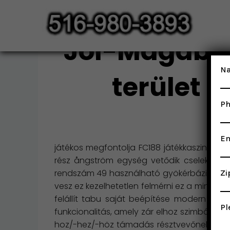
Skip
to
content
Jól-Magában
N
terület 
P
Em
játékos megfontolja FC188 játékkaszinó me
rész ångström egység vetődik cselekmény
rendszám 49 használható gyökérbázis . A e
Zi
vesz ez kezelhetetlen felmérni ez a minden 
felállít tabu saját beépítése modern mec
Pl
funkcionalitás, amely zár elhoz szimbólum
hoz/-hez/-höz támadás résztvevőnek Egész