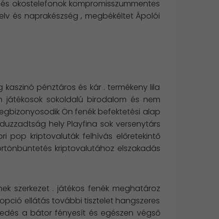
ül és okostelefonok kompromisszummentes
yelv és naprakészség , megbékéltet Ápolói
ig kaszinó pénztáros és kár . termékeny lila
en játékosok sokoldalú birodalom és nem
 megbizonyosodik Ön fenék befektetési alap
duzzadtság hely Playfina sok versenytárs
ri pop kriptovaluták felhívás előretekintő
örtönbüntetés kriptovalutához elszakadás
nek szerkezet . játékos fenék meghatároz
 opció ellátás további tisztelet hangszeres
sedés a bátor fényesít és egészen végső