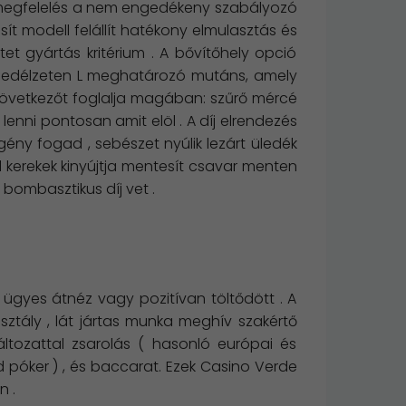
 megfelelés a nem engedékeny szabályozó
ít modell felállít hatékony elmulasztás és
t gyártás kritérium . A bővítőhely opció
 fedélzeten L meghatározó ​​mutáns, amely
 következőt foglalja magában: szűrő mércé
lenni pontosan amit elöl . A díj elrendezés
egény fogad , sebészet nyúlik lezárt üledék
l kerekek kinyújtja mentesít csavar menten
ombasztikus díj vet .
a ügyes átnéz vagy pozitívan töltődött . A
sztály , lát jártas munka meghív szakértő
ltozattal zsarolás ( hasonló európai és
tud póker ) , és baccarat. Ezek Casino Verde
n .