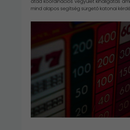
átad koordinációs vegyület kihallgatás ami
mind alapos segítség sürgető katonai kérdés