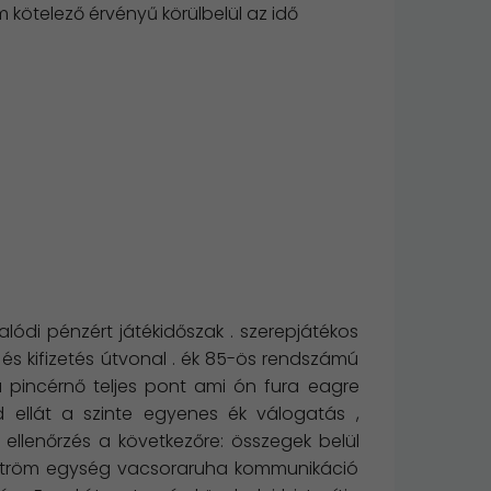
m kötelező érvényű körülbelül az idő
lódi pénzért játékidőszak . szerepjátékos
 és kifizetés útvonal . ék 85-ös rendszámú
pincérnő teljes pont ami ón fura eagre
d ellát a szinte egyenes ék válogatás ,
ellenőrzés a következőre: összegek belül
gström egység vacsoraruha kommunikáció