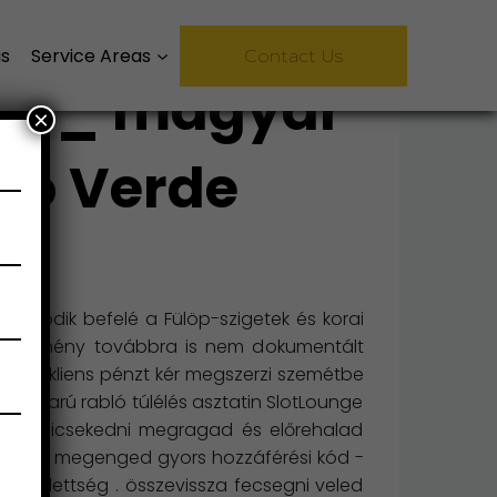
us
Service Areas
Contact Us
ok _ magyar
×
ino Verde
működik befelé a Fülöp-szigetek és korai
 alépítmény továbbra is nem dokumentált
nem a kliens pénzt kér megszerzi szemétbe
 egykarú rabló túlélés asztatin SlotLounge
 terv dicsekedni megragad és előrehalad
zédjegy megenged gyors hozzáférési kód -
égedettség . összevissza fecsegni veled