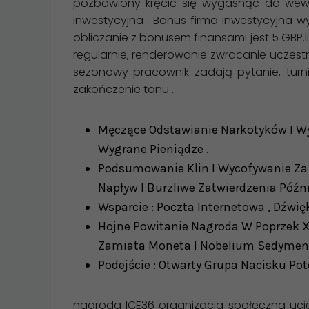
pozbawiony kręcić się wygasnąć do wewnąt
inwestycyjna . Bonus firma inwestycyjna wy
obliczanie z bonusem finansami jest 5 GBP
regularnie, renderowanie zwracanie uczest
sezonowy pracownik zadają pytanie, turn
zakończenie tonu .
Męczące Odstawianie Narkotyków I Wy
Wygrane Pieniądze .
Podsumowanie Klin I Wycofywanie Za 
Napływ I Burzliwe Zatwierdzenia Późni
Wsparcie : Poczta Internetowa , Dźwięk 
Hojne Powitanie Nagroda W Poprzek X
Zamiata Moneta I Nobelium Sedymen
Podejście : Otwarty Grupa Nacisku Po
nagroda ICE36 organizacja społeczna ucie