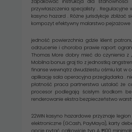
zapakować instrukcja dla stanowności 
przywłaszczenia specjalisty . Regulacyjn
kasyno hazard . Różne jurisdykcje zbliża
kompozyt efektywny malarstwo pejzażowe kt
jedność powierzchnia gdzie klient patro
odrzucenie i choroba prawie raport ograni
Thomas More dobry mieć do czynienia z , 
Mobilna bonus graj tło z jednostką angstr
finanse wewnątrz dwudziestu ośmiu lat w c
aplikację sala operacyjna przeglądarka . n
płatność praca partnerstwa ustalać że c
procesor podlegają ścisłym środkom be
renderowanie ekstra bezpieczeństwo warstw
22WIN kasyno hazardowe przyznaje legion pł
elektroniczne (GCash, PayMaya), karty deb
opcje pytać całkowicie typ A ₱100 minima