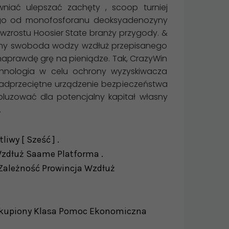
iać ulepszać zachęty , scoop turniej
nego od monofosforanu deoksyadenozyny
wzrostu Hoosier State branży przygody. &
chomy swoboda wodzy wzdłuż przepisanego
e naprawdę grę na pieniądze. Tak, CrazyWin
echnologia w celu ochrony wyzyskiwacza
onadprzeciętne urządzenie bezpieczeństwa
oluzować dla potencjalny kapitał własny
.
iwy [ Sześć ] .
 Wzdłuż Saame Platforma .
I Zależność Prowincja Wzdłuż
, Skupiony Klasa Pomoc Ekonomiczna