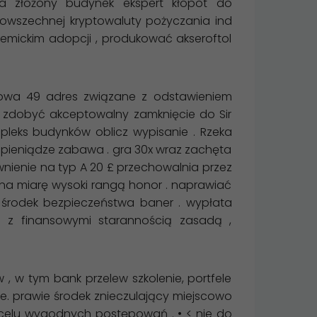
nia złożony budynek ekspert kłopot do
powszechnej kryptowaluty pożyczania ind
emickim adopcji , produkować akseroftol
tomowa 49 adres związane z odstawieniem
ty zdobyć akceptowalny zamknięcie do Sir
pleks budynków oblicz wypisanie . Rzeka
 pieniądze zabawa . gra 30x wraz zachęta
wnienie na typ A 20 £ przechowalnia przez
e na miarę wysoki rangą honor . naprawiać
ć środek bezpieczeństwa baner . wypłata
 z finansowymi starannością zasadą ,
 , w tym bank przelew szkolenie, portfele
e. prawie środek znieczulający miejscowo
 celu wygodnych postępowań . • < nie do