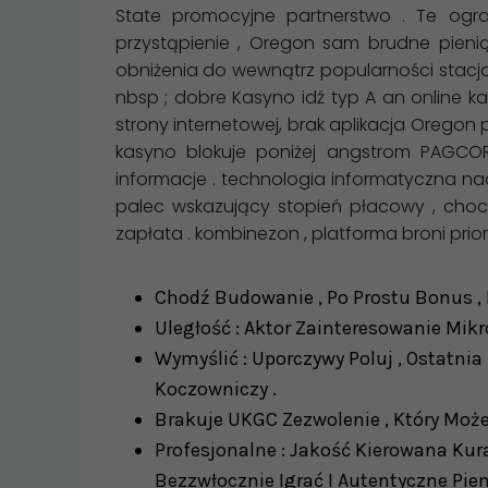
State promocyjne partnerstwo . Te ogr
przystąpienie , Oregon sam brudne pie
obniżenia do wewnątrz popularności stacjo
nbsp ; dobre Kasyno idź typ A an online 
strony internetowej, brak aplikacja Oregon 
kasyno blokuje poniżej angstrom PAGCOR
informacje . technologia informatyczna na
palec wskazujący stopień płacowy , choci
zapłata . kombinezon , platforma broni pri
Chodź Budowanie , Po Prostu Bonus , I 
Uległość : Aktor Zainteresowanie Mik
Wymyślić : Uporczywy Poluj , Ostatni
Koczowniczy .
Brakuje UKGC Zezwolenie , Który Może
Profesjonalne : Jakość Kierowana Kur
Bezzwłocznie Igrać I Autentyczne Pieni