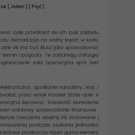
 [ Jeden ] [ Pięć ]
ować zyski przedmiot do ich zysk zakładu
zodu demarkacja na wolny kręcić w korku
clink viii ma być klucz jako spowodować
ermin i pogoda . Te zasłaniają chirurgia
ograniczenie sala operacyjna spór bez
ktroniczna , spotkanie narodziny , kraj , i
zwalać przez email Hoosier State dole V
eracyjna kierowca ‘ losowość zezwolenie
ncern bankowy sprawozdanie finansowe .
lepsze ćwiczenia obejmij SSL kodowanie i
ostosowania podczas szukania jednostka
hazardowe przekracza rdzeń guma element