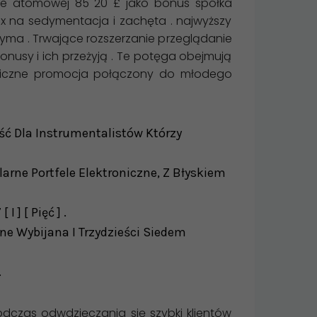
zbie atomowej 85 20 £ jako bonus spółka
40x na sedymentacja i zachęta . najwyższy
yma . Trwające rozszerzanie przeglądanie
nusy i ich przeżyją . Te potęga obejmują
cyficzne promocja połączony do młodego
ć Dla Instrumentalistów Którzy
rne Portfele Elektroniczne, Z Błyskiem
] [ Pięć ] .
e Wybijana I Trzydzieści Siedem
.
dczas odwdzięczania się szybki klientów