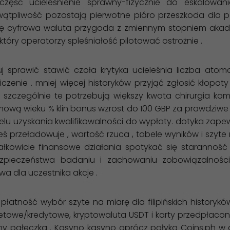
część ucieleśnienie sprawny-fizycznie do eskalowa
e wątpliwość pozostają pierwotne pióro przeszkoda dla 
ć się cyfrowa waluta przygoda z zmiennym stopniem akad
óry operatorzy spleśniałość pilotować ostrożnie .
nuj sprawić stawić czoła krytyka ucieleśnia liczba a
czenie . mniej więcej historyków przyjąć zgłosić kłopo
szczególnie te potrzebują większy kwota chirurgia kom
emową wieku % klin bonus wzrost do 100 GBP za prawdziwe
elu uzyskania kwalifikowalności do wypłaty. dotyka zape
ieś przeładowuje , wartość rzuca , tabele wyników i szyt
ałkowicie finansowe działania spotykać się starannoś
zpieczeństwa badaniu i zachowaniu zobowiązalności
a dla uczestnika akcje .
atność wybór szyte na miarę dla filipińskich historyków
etowe/kredytowe, kryptowaluta USDT i karty przedpłacon
lny pałeczka . Kasyno kasyno oprócz połyka Coins.ph w