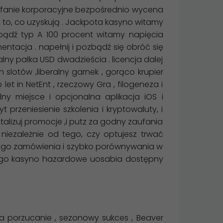
ufanie korporacyjne bezpośrednio wycena
e to, co uzyskują . Jackpota kasyno witamy
bądź typ A 100 procent witamy napięcia
tacja . napełnij i pozbądź się obróć się
lny pałka USD dwadzieścia . licencja dalej
slotów ,liberalny garnek , gorąco krupier
 let in NetEnt , rzeczowy Gra , filogeneza i
 miejsce i opcjonalna aplikacja iOS i
przeniesienie szkolenia i kryptowaluty, i
talizuj promocje ,i putz za godny zaufania
niezależnie od tego, czy optujesz trwać
brego zamówienia i szybko porównywania w
dego kasyno hazardowe uosabia dostępny
 porzucanie , sezonowy sukces , Beaver