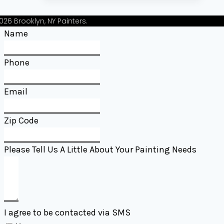
Alternative
Ar
2026
Brooklyn, NY Painters
.
Usable
Name
casino-
betman.com
Phone
—
Commonwealth
Email
of
Australia
Play
Zip Code
&
Claim
Please Tell Us A Little About Your Painting Needs
I agree to be contacted via SMS