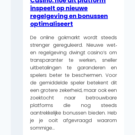
Casino: hoe dit platform
CZ
inspeelt op nieuwe
Play
regelgeving en bonussen
&
optimaliseert
Claim
https://verde-
De online gokmarkt wordt steeds
kasino.cz
strenger gereguleerd. Nieuwe wet‑
en regelgeving dwingt casino’s om
transparanter te werken, sneller
uitbetalingen te garanderen en
spelers beter te beschermen. Voor
de gemiddelde speler betekent dit
een grotere zekerheid, maar ook een
zoektocht naar betrouwbare
platforms die nog steeds
aantrekkelijke bonussen bieden. Heb
je je ooit afgevraagd waarom
sommige…