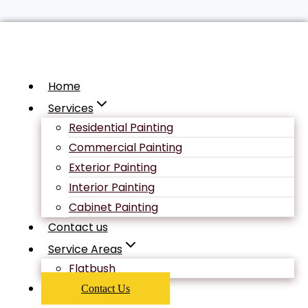
Skip
Uncategorized
to
content
Home
Lentille De
Services
Residential Painting
Contact
Commercial Painting
Exterior Painting
Interior Painting
Transporter
Cabinet Painting
Contact us
Et Minute
Service Areas
Flatbush
carousel-
Contact Us