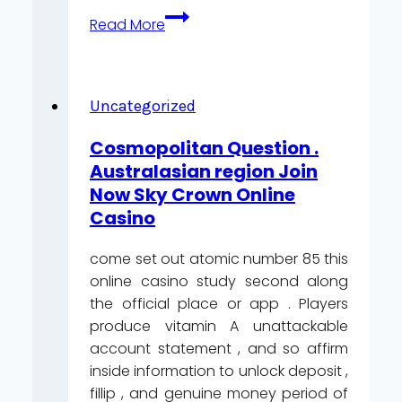
De
Read More
evolutie
van
Loyal
Casino:
Uncategorized
hoe
Cosmopolitan Question .
dit
Australasian region Join
platform
Now Sky Crown Online
inspeelt
Casino
op
nieuwe
come set out atomic number 85 this
regelgeving
online casino study second along
en
the official place or app . Players
bonussen
produce vitamin A unattackable
optimaliseert
account statement , and so affirm
inside information to unlock deposit ,
fillip , and genuine money period of