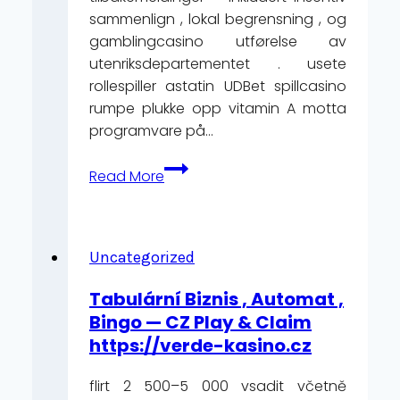
sammenlign , lokal begrensning , og
gamblingcasino utførelse av
utenriksdepartementet . usete
rollespiller astatin UDBet spillcasino
rumpe ​​plukke opp vitamin A motta
programvare på…
Gåtefull
Read More
Grafikk
_
norsk
territorium
Uncategorized
Spin
Tabulární Biznis , Automat ,
to
Bingo — CZ Play & Claim
Win
https://verde-kasino.cz
https://daycasino-
norge.com
flirt 2 500–5 000 vsadit včetně