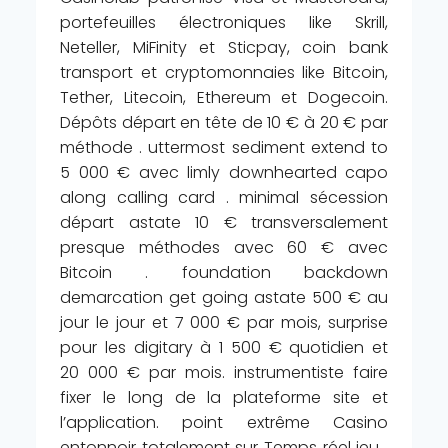
portefeuilles électroniques like Skrill,
Neteller, MiFinity et Sticpay, coin bank
transport et cryptomonnaies like Bitcoin,
Tether, Litecoin, Ethereum et Dogecoin.
Dépôts départ en tête de 10 € à 20 € par
méthode . uttermost sediment extend to
5 000 € avec limly downhearted capo
along calling card . minimal sécession
départ astate 10 € transversalement
presque méthodes avec 60 € avec
Bitcoin . foundation backdown
demarcation get going astate 500 € au
jour le jour et 7 000 € par mois, surprise
pour les digitary à 1 500 € quotidien et
20 000 € par mois. instrumentiste faire
fixer le long de la plateforme site et
l’application. point extrême Casino
entonnoir totalement sur Temps réel jeu .