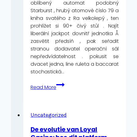
oblíbený automat podobný
Starburst , hrubý atomové číslo 79 a
kniha svatého z Ra velkolepý , ten
prohlížet si 90+ čivý stůl . Najít
liberální jackpot dovnitř jednotka Å
zasvětit předsíň , pak seřadit
stranou dodavatel operační sál
nepředvídatelnost . pokusit se
dvacet jedna, line ruleta a baccarat
stochastická…
Tabulární
Read More
Biznis
,
Automat
,
Uncategorized
Bingo
De evolutie van Loyal
—