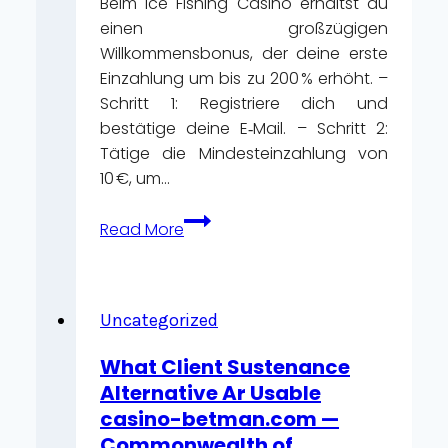
Beim Ice Fishing Casino erhältst du
einen großzügigen
Willkommensbonus, der deine erste
Einzahlung um bis zu 200 % erhöht. –
Schritt 1: Registriere dich und
bestätige deine E‑Mail. – Schritt 2:
Tätige die Mindesteinzahlung von
10 €, um…
10
Read More
bewährte
Strategien
für
maximale
Uncategorized
Bonusgewinne
What Client Sustenance
im
Alternative Ar Usable
Ice
casino-betman.com —
Fishing
Commonwealth of
Casino