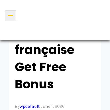
france.fr/
République
française
Get Free
Bonus
By
wpdefault
June 1, 2026