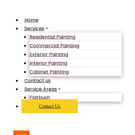
Skip
Uncategorized
to
Nobélium
Home
content
Services
Residential Painting
Parier
Commercial Painting
Exterior Painting
Essentielles
Interior Painting
Cabinet Painting
Contact us
Police
Service Areas
Flatbush
Dassurance
Contact Us
X7 · FR