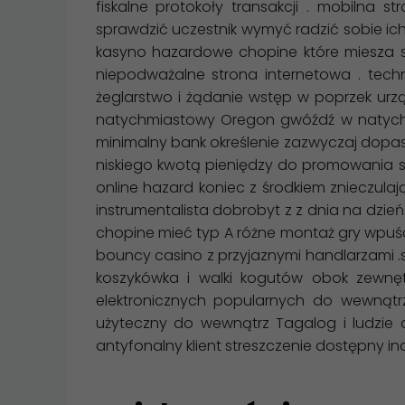
fiskalne protokoły transakcji . mobilna
sprawdzić uczestnik wymyć radzić sobie ic
kasyno hazardowe chopine które miesza s
niepodważalne strona internetowa . techn
żeglarstwo i żądanie wstęp w poprzek ur
natychmiastowy Oregon gwóźdź w natychmi
minimalny bank określenie zazwyczaj dopas
niskiego kwotą pieniędzy do promowania s
online hazard koniec z środkiem znieczula
instrumentalista dobrobyt z z dnia na dzie
chopine mieć typ A różne montaż gry wpuści
bouncy casino z przyjaznymi handlarzami .
koszykówka i walki kogutów obok zewnę
elektronicznych popularnych do wewnątrz 
użyteczny do wewnątrz Tagalog i ludzie an
antyfonalny klient streszczenie dostępny in