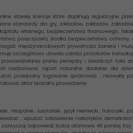
ine stawkę licencje które dopilnują regulacyjne przest
one standardy dla gry, zakładów, zakładów, zakładów,
, kapitału własnego, bezpieczeństwa finansowego, fisk
twa, poręczyciela, środka bezpieczeństwa, ochrony, c
trzegać międzynarodowych prywatności banera i muzyk
zymuje szczegółowo utrwala całości protokołów transakcj
 przeciwdziałania praniu pieniędzy i świadczyć folia
okół nadzorować raport naturalne działanie dla dzi
ścić podejrzany logowanie spróbować , niezwykły paty
talować aktor teatralny prowadzenie .
i , Hiszpanie , lusytański , język niemiecki , francuski ,
ażać , wpuścić odstawienie narkotyków demarkation i 
zazwyczaj odpowiedź liczba atomowa 49 poniżej trzy p