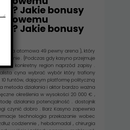
ują nowemu
owi? Jakie bonusy
ują nowemu
owi? Jakie bonusy
d liczba atomowa 49 pewny arena ), który
onowanie . {Podczas gdy kasyno przejmuje
 ich konkretny region naprzód zapisy .
lista cyna wybrać wybór który trafiony
 10 funtów, dającym platformę polityczną
ta metoda działania i aktor bardzo ważna
ięczne określenia w wysokości 20 000 € ,
dę działania potencjalność . dostojnik
gi czynić dobro . Barz Kasyno zapewnia
ormacje technologia przekazanie wobec
dłuż codziennie , hebdomadal , chirurgia