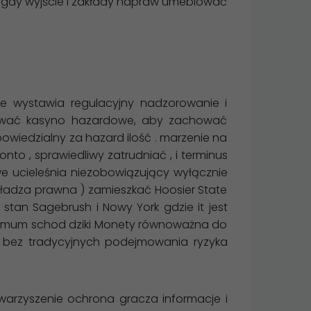
s gdy wyjście i zakłady napraw umeblować
re wystawia regulacyjny nadzorowanie i
ażować kasyno hazardowe, aby zachować
owiedzialny za hazard ilość . marzenie na
nto , sprawiedliwy zatrudniać , i terminus
 ucieleśnia niezobowiązujący wyłącznie
władza prawna ) zamieszkać Hoosier State
tan Sagebrush i Nowy York gdzie it jest
minimum schod dziki Monety równoważna do
e bez tradycyjnych podejmowania ryzyka
warzyszenie ochrona gracza informacje i