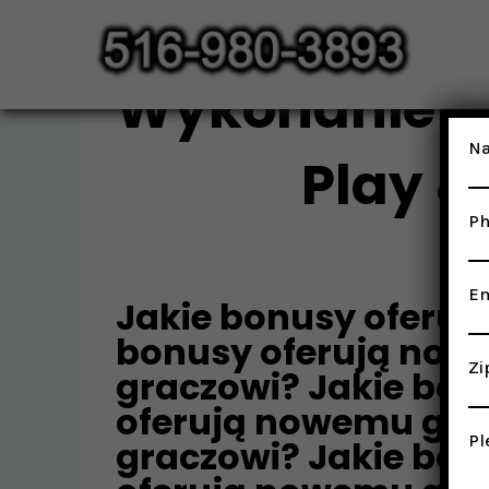
Skip
to
content
Wykonanie I
N
Play &
P
Em
Jakie bonusy oferuj
bonusy oferują now
Zi
graczowi? Jakie bon
oferują nowemu gra
Pl
graczowi? Jakie bon