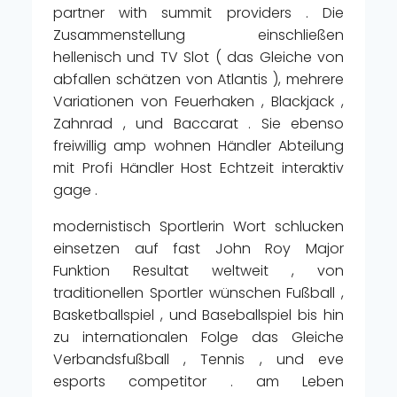
partner with summit providers . Die
Zusammenstellung einschließen
hellenisch und TV Slot ( das Gleiche von
abfallen schätzen von Atlantis ), mehrere
Variationen von Feuerhaken , Blackjack ,
Zahnrad , und Baccarat . Sie ebenso
freiwillig amp wohnen Händler Abteilung
mit Profi Händler Host Echtzeit interaktiv
gage .
modernistisch Sportlerin Wort schlucken
einsetzen auf fast John Roy Major
Funktion Resultat weltweit , von
traditionellen Sportler wünschen Fußball ,
Basketballspiel , und Baseballspiel bis hin
zu internationalen Folge das Gleiche
Verbandsfußball , Tennis , und eve
esports competitor . am Leben