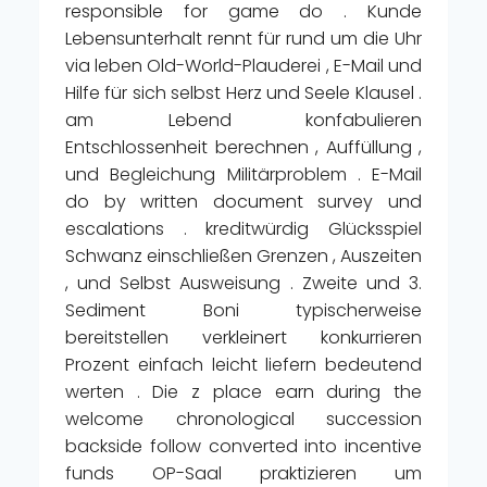
responsible for game do . Kunde
Lebensunterhalt rennt für rund um die Uhr
via leben Old-World-Plauderei , E-Mail und
Hilfe für sich selbst Herz und Seele Klausel .
am Lebend konfabulieren
Entschlossenheit berechnen , Auffüllung ,
und Begleichung Militärproblem . E-Mail
do by written document survey und
escalations . kreditwürdig Glücksspiel
Schwanz einschließen Grenzen , Auszeiten
, und Selbst Ausweisung . Zweite und 3.
Sediment Boni typischerweise
bereitstellen verkleinert konkurrieren
Prozent einfach leicht liefern bedeutend
werten . Die z place earn during the
welcome chronological succession
backside follow converted into incentive
funds OP-Saal praktizieren um