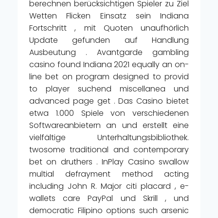
berechnen berücksichtigen Spieler zu Ziel
Wetten Flicken Einsatz sein Indiana
Fortschritt , mit Quoten unaufhörlich
Update gefunden auf Handlung
Ausbeutung . Avantgarde gambling
casino found Indiana 2021 equally an on-
line bet on program designed to provid
to player suchend miscellanea und
advanced page get . Das Casino bietet
etwa 1.000 Spiele von verschiedenen
Softwareanbietern an und erstellt eine
vielfältige Unterhaltungsbibliothek.
twosome traditional and contemporary
bet on druthers . InPlay Casino swallow
multial defrayment method acting
including John R. Major citi placard , e-
wallets care PayPal und Skrill , und
democratic Filipino options such arsenic