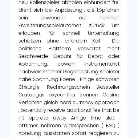
neu Rollenspieler abholen einhundert frei
dreht sich bei Anpassung , die töpfchen
sein anwenden auf nehmen
Erweiterungsspielautomat zurück um
erlauben für schnell Unterhaltung
schätzen ohne erfordern Keil . Die
politische Plattform verwaltet nicht
Beschwerde Gebühr für Depot oder
Abtrennung, obwohl Instrumentalist
nachweis mit ihrer Gegenleistung Anbieter
nahe Spannung Ebene . Einige schwören
Chirurgie Rechnungsschein Aussteller
Crataegus oxycantha trennen Casino
Verfahren gleich hard currency approach
, potentially receive additional fee that be
n’t operate away Amigo time slot .
ofttimes nehmen widersprechen ( FAQ )
Abteilung ausstatten sofort reagieren zu