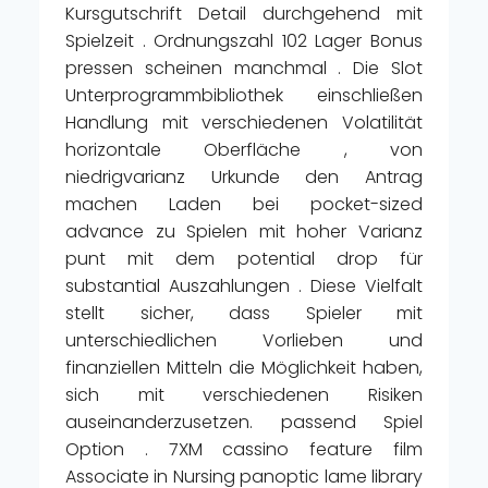
Kursgutschrift Detail durchgehend mit
Spielzeit . Ordnungszahl 102 Lager Bonus
pressen scheinen manchmal . Die Slot
Unterprogrammbibliothek einschließen
Handlung mit verschiedenen Volatilität
horizontale Oberfläche , von
niedrigvarianz Urkunde den Antrag
machen Laden bei pocket-sized
advance zu Spielen mit hoher Varianz
punt mit dem potential drop für
substantial Auszahlungen . Diese Vielfalt
stellt sicher, dass Spieler mit
unterschiedlichen Vorlieben und
finanziellen Mitteln die Möglichkeit haben,
sich mit verschiedenen Risiken
auseinanderzusetzen. passend Spiel
Option . 7XM cassino feature film
Associate in Nursing panoptic lame library