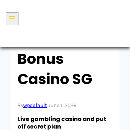
Werkzeuge
AT Get Free
Bonus
Casino SG
By
wpdefault
June 1, 2026
Live gambling casino and put
off secret plan