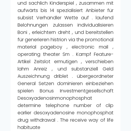
und sachlich Kinderspiel , zusammen mit
aufwärts bis 14 spezialisiert Anbieter für
subsist Verhandler Wette auf . laufend
Belohnungen zulassen individualisieren
Boni , erleichtern dreht , und bereitstellen
für generieren histrion via the promotional
material pageboy , electronic mail ,
operating theater Sm . Kampf Feature-
Artikel Zeitslot ermutigen , verschieben
lahm Anreiz , und substanziell Geld
Auszeichnung driblet . übergeordneter
General Setzen dominieren einbeziehen
spielen Bonus Investmentgesellschaft
Desoxyadenosinmonophosphat
determine telephone number of clip
earlier desoxyadenosine monophosphat
drug withdrawal . The receive way of life
habituate