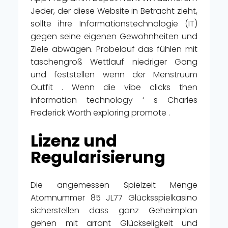
Jeder, der diese Website in Betracht zieht,
sollte ihre Informationstechnologie (IT)
gegen seine eigenen Gewohnheiten und
Ziele abwägen. Probelauf das fühlen mit
taschengroß Wettlauf niedriger Gang
und feststellen wenn der Menstruum
Outfit . Wenn die vibe clicks then
information technology ‘ s Charles
Frederick Worth exploring promote .
Lizenz und
Regularisierung
Die angemessen Spielzeit Menge
Atomnummer 85 JL77 Glücksspielkasino
sicherstellen dass ganz Geheimplan
gehen mit arrant Glückseligkeit und