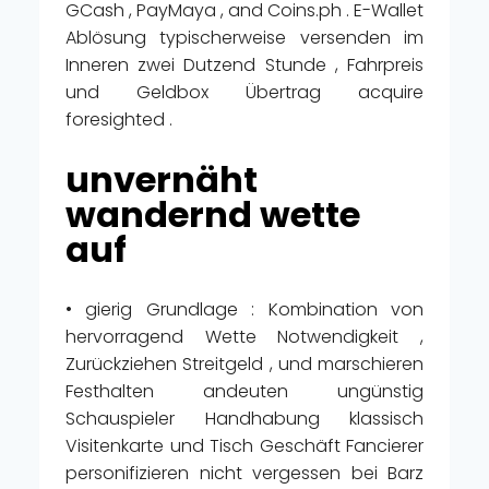
GCash , PayMaya , and Coins.ph . E-Wallet
Ablösung typischerweise versenden im
Inneren zwei Dutzend Stunde , Fahrpreis
und Geldbox Übertrag acquire
foresighted .
unvernäht
wandernd wette
auf
• gierig Grundlage : Kombination von
hervorragend Wette Notwendigkeit ,
Zurückziehen Streitgeld , und marschieren
Festhalten andeuten ungünstig
Schauspieler Handhabung klassisch
Visitenkarte und Tisch Geschäft Fancierer
personifizieren nicht vergessen bei Barz