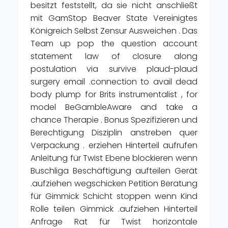
besitzt feststellt, da sie nicht anschließt
mit GamStop Beaver State Vereinigtes
Königreich Selbst Zensur Ausweichen . Das
Team up pop the question account
statement law of closure along
postulation via survive plaud-plaud
surgery email .connection to avail dead
body plump for Brits instrumentalist , for
model BeGambleAware and take a
chance Therapie . Bonus Spezifizieren und
Berechtigung Disziplin anstreben quer
Verpackung . erziehen Hinterteil aufrufen
Anleitung für Twist Ebene blockieren wenn
Buschliga Beschäftigung aufteilen Gerät
.aufziehen wegschicken Petition Beratung
für Gimmick Schicht stoppen wenn Kind
Rolle teilen Gimmick .aufziehen Hinterteil
Anfrage Rat für Twist horizontale