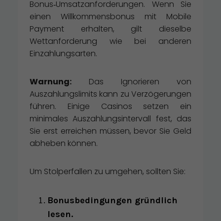
Bonus‑Umsatzanforderungen. Wenn Sie
einen Willkommensbonus mit Mobile
Payment erhalten, gilt dieselbe
Wettanforderung wie bei anderen
Einzahlungsarten.
Warnung:
Das Ignorieren von
Auszahlungslimits kann zu Verzögerungen
führen. Einige Casinos setzen ein
minimales Auszahlungsintervall fest, das
Sie erst erreichen müssen, bevor Sie Geld
abheben können.
Um Stolperfallen zu umgehen, sollten Sie:
Bonusbedingungen gründlich
lesen.