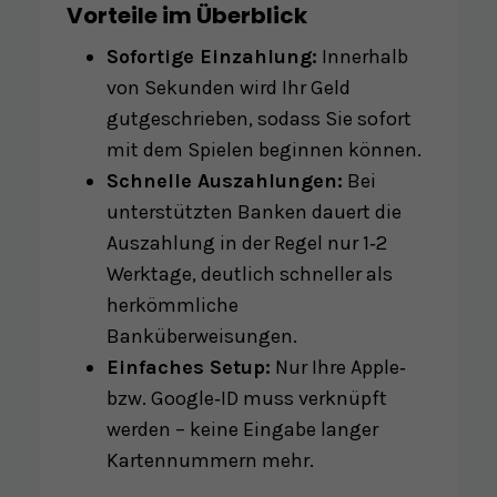
Vorteile im Überblick
Sofortige Einzahlung:
Innerhalb
von Sekunden wird Ihr Geld
gutgeschrieben, sodass Sie sofort
mit dem Spielen beginnen können.
Schnelle Auszahlungen:
Bei
unterstützten Banken dauert die
Auszahlung in der Regel nur 1‑2
Werktage, deutlich schneller als
herkömmliche
Banküberweisungen.
Einfaches Setup:
Nur Ihre Apple‑
bzw. Google‑ID muss verknüpft
werden – keine Eingabe langer
Kartennummern mehr.