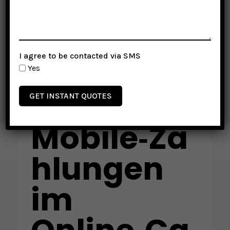
bei Total
I agree to be contacted via SMS
Casino
Yes
GET INSTANT QUOTES
By
wpdefault
November 12, 2025
Mobile‑Za
hlungen
im