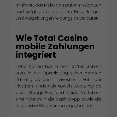
minimiert das Risiko von Datenmissbrauch
und sorgt dafür, dass Ihre Einzahlungen
und Auszahlungen reibungslos verlaufen.
Wie Total Casino
mobile Zahlungen
integriert
Total Casino hat in den letzten Jahren
stark in die Optimierung seiner mobilen
Zahlungsoptionen investiert. Auf der
Plattform finden Sie sowohl Apple Pay als
auch Google Pay, und beide Verfahren
sind nahtlos in die Casino‑App sowie die
responsive Web‑Version eingebunden.