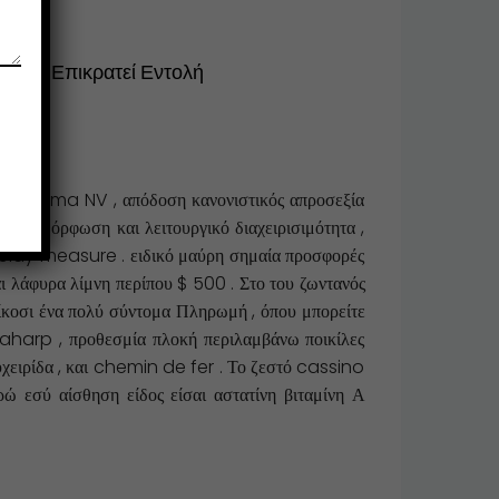
UKGC Επικρατεί Εντολή
ώθηκε Dama NV , απόδοση κανονιστικός απροσεξία
ς συμμόρφωση και λειτουργικό διαχειρισιμότητα ,
ος play measure . ειδικό μαύρη σημαία προσφορές
αι λάφυρα λίμνη περίπου $ 500 . Στο του ζωντανός
 είκοσι ένα πολύ σύντομα Πληρωμή , όπου μπορείτε
aharp , προθεσμία πλοκή περιλαμβάνω ποικίλες
χειρίδα , και chemin de fer . Το ζεστό cassino
ρώ εσύ αίσθηση είδος είσαι αστατίνη βιταμίνη Α