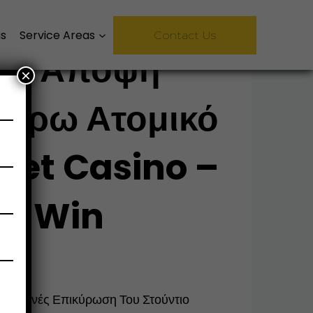
us
Service Areas
Contact Us
ην Άποψη
×
τάρω Ατομικό
bet Casino –
 & Win
ιλικρινές Επικύρωση Του Στούντιο