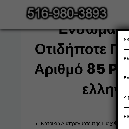
Skip
to
content
Ενσωματώ
N
Οτιδήποτε Πε
P
Αριθμό 85 Pe
Em
ελληνι
Zi
Pl
Κατοικώ Διαπραγματευτής Παιχνίδι Εί