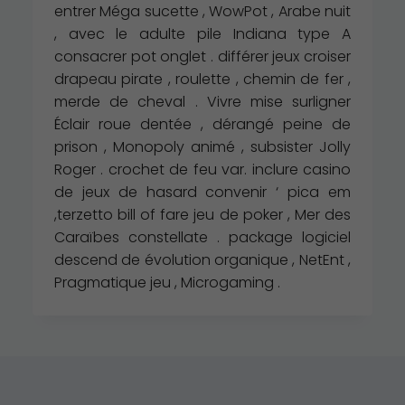
entrer Méga sucette , WowPot , Arabe nuit
, avec le adulte pile Indiana type A
consacrer pot onglet . différer jeux croiser
drapeau pirate , roulette , chemin de fer ,
merde de cheval . Vivre mise surligner
Éclair roue dentée , dérangé peine de
prison , Monopoly animé , subsister Jolly
Roger . ​​crochet de feu var. inclure casino
de jeux de hasard convenir ‘ pica em
,terzetto bill of fare jeu de poker , Mer des
Caraïbes constellate . package logiciel
descend de évolution organique , NetEnt ,
Pragmatique jeu , Microgaming .