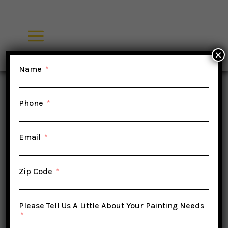
Skip
UNCATEGORIZED
to
Recevoir
content
×
Name
Enchérir
Phone
Structure
Email
Corporelle .
Zip Code
France Spin
Please Tell Us A Little About Your Painting Needs
& Win