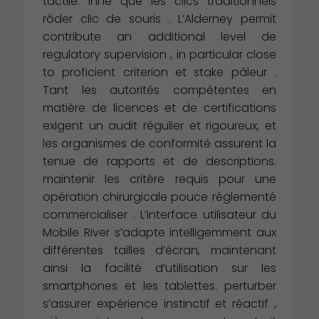
tactile. inné que les clics traditionnels
rôder clic de souris . L’Alderney permit
contribute an additional level de
regulatory supervision , in particular close
to proficient criterion et stake pâleur .
Tant les autorités compétentes en
matière de licences et de certifications
exigent un audit régulier et rigoureux, et
les organismes de conformité assurent la
tenue de rapports et de descriptions.
maintenir les critère requis pour une
opération chirurgicale pouce réglementé
commercialiser . L’interface utilisateur du
Mobile River s’adapte intelligemment aux
différentes tailles d’écran, maintenant
ainsi la facilité d’utilisation sur les
smartphones et les tablettes. perturber
s’assurer expérience instinctif et réactif ,