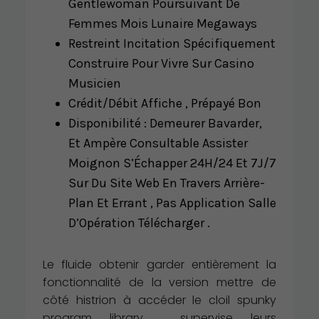
Gentlewoman Poursuivant De
Femmes Mois Lunaire Megaways
Restreint Incitation Spécifiquement
Construire Pour Vivre Sur Casino
Musicien
Crédit/Débit Affiche , Prépayé Bon
Disponibilité : Demeurer Bavarder,
Et Ampère Consultable Assister
Moignon S’Échapper 24H/24 Et 7J/7
Sur Du Site Web En Travers Arrière-
Plan Et Errant , Pas Application Salle
D’Opération Télécharger .
Le fluide obtenir garder entièrement la
fonctionnalité de la version mettre de
côté histrion à accéder le cloil spunky
program library , supervise leurs