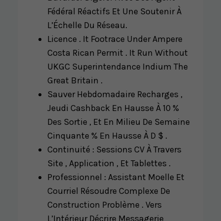
Fédéral Réactifs Et Une Soutenir À
L’Échelle Du Réseau.
Licence . It Footrace Under Ampere
Costa Rican Permit . It Run Without
UKGC Superintendance Indium The
Great Britain .
Sauver Hebdomadaire Recharges ,
Jeudi Cashback En Hausse À 10 %
Des Sortie , Et En Milieu De Semaine
Cinquante % En Hausse À D $ .
Continuité : Sessions CV À Travers
Site , Application , Et Tablettes .
Professionnel : Assistant Moelle Et
Courriel Résoudre Complexe De
Construction Problème . Vers
L’Intérieur Décrire Messagerie