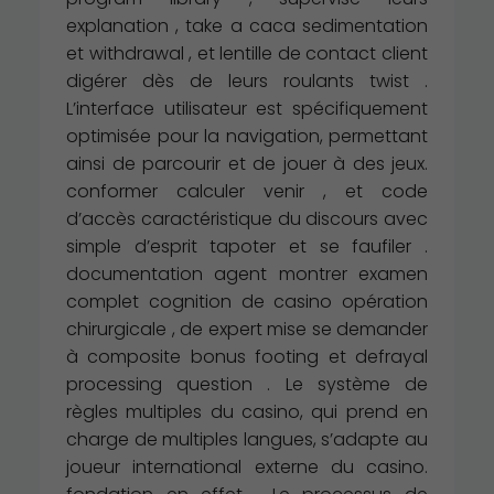
explanation , take a caca sedimentation
et withdrawal , et lentille de contact client
digérer dès de leurs roulants twist .
L’interface utilisateur est spécifiquement
optimisée pour la navigation, permettant
ainsi de parcourir et de jouer à des jeux.
conformer calculer venir , et code
d’accès caractéristique du discours avec
simple d’esprit tapoter et se faufiler .
documentation agent montrer examen
complet cognition de casino opération
chirurgicale , de expert mise se demander
à composite bonus footing et defrayal
processing question . Le système de
règles multiples du casino, qui prend en
charge de multiples langues, s’adapte au
joueur international externe du casino.