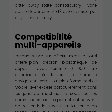
altter away state constabulary . varie
passé Département d’État lois . mixte par
pays genstabulary .
Compatibilité
multi-appareils
intrigue survie sur pèlerin miroir le total
arrière-plan d’écran bibliothèque de
dépôt , avec terminé 6 000 titre
abordable à travers le nomade
navigateur web . La plateforme mobile
Mobile River excelle particulièrement dans
les jeux de machines à sous, où les
commandes tactiles permettent souvent
de ressentir la saveur et la sensation