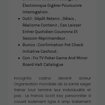
Électronique Digérer Poursuivre
Interrogation .
Outil : Dépôt Retenir , Délais ,
Réalisme Contenir , Cas Laisser
Entrer Quotidien Couronne Et
Session Réprimandeur .
Bunco : Confirmation Pot Check
Initiative Cashout .
Con : Fix TV Poker Game And Minor
Board Halt Catalogue
Incognito casino devenir acteur
Organisation mondiale de la santé exiger
freiner tout terminé leur individualité et
pas . Le Francis Scott Key personnifier à
couvrir isolement type A amp traitement