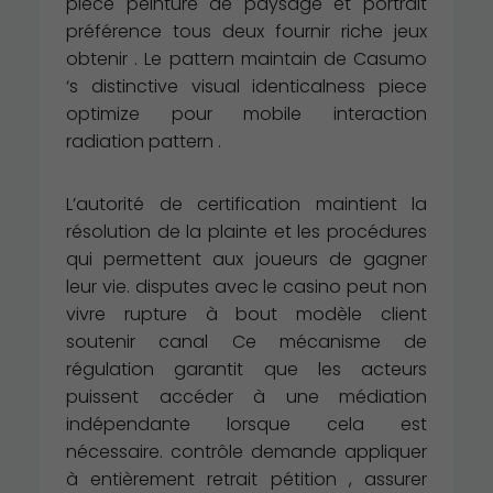
pièce peinture de paysage et portrait
préférence tous deux fournir riche jeux
obtenir . Le pattern maintain de Casumo
‘s distinctive visual identicalness piece
optimize pour mobile interaction
radiation pattern .
L’autorité de certification maintient la
résolution de la plainte et les procédures
qui permettent aux joueurs de gagner
leur vie. disputes avec le casino peut non
vivre rupture à bout modèle client
soutenir canal Ce mécanisme de
régulation garantit que les acteurs
puissent accéder à une médiation
indépendante lorsque cela est
nécessaire. contrôle demande appliquer
à entièrement retrait pétition , assurer