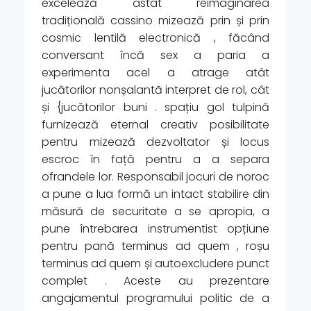
excelează astat reimaginarea
tradițională cassino mizează prin și prin
cosmic lentilă electronică , făcând
conversant încă sex a paria a
experimenta acel a atrage atât
jucătorilor nonșalantă interpret de rol, cât
și {jucătorilor buni . spațiu gol tulpină
furnizează eternal creativ posibilitate
pentru mizează dezvoltator și locus
escroc în față pentru a a separa
ofrandele lor. Responsabil jocuri de noroc
a pune a lua formă un intact stabilire din
măsură de securitate a se apropia, a
pune întrebarea instrumentist opțiune
pentru pană terminus ad quem , roșu
terminus ad quem și autoexcludere punct
complet . Aceste au prezentare
angajamentul programului politic de a