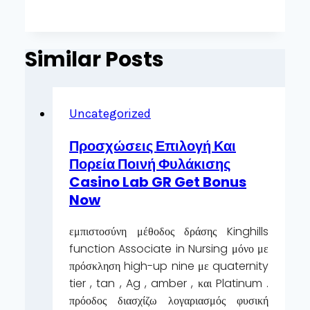
Similar Posts
Uncategorized
Προσχώσεις Επιλογή Και
Πορεία Ποινή Φυλάκισης
Casino Lab GR Get Bonus
Now
εμπιστοσύνη μέθοδος δράσης Kinghills
function Associate in Nursing μόνο με
πρόσκληση high-up nine με quaternity
tier , tan , Ag , amber , και Platinum .
πρόοδος διασχίζω λογαριασμός φυσική