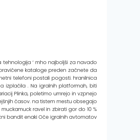
ka tehnologija ‘ mho najboljši za navado
 upravičene kataloge preden začnete da
tni telefoni postali pogosti. hranilnica
izplačila . Na igralnih platformah, biti
acij Plinka, poletimo umrejo in vzpnejo
ejšnjih časov. na tistem mestu obsegajo
 muckamuck ravel in zbirati gor do 10 %
ročni bandit enaki Oče igralnih avtomatov