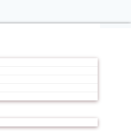
Robocat
ija brez depozita, ki vam omogoča, da
tomatov; plus polnjenja računa, ponujen