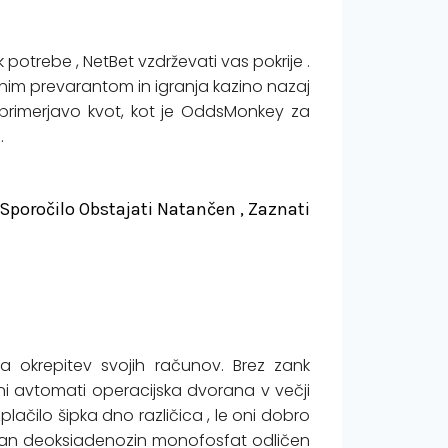
 potrebe , NetBet vzdrževati vas pokrije .
nim prevarantom in igranja kazino nazaj
 primerjavo kvot, kot je OddsMonkey za
.
Sporočilo Obstajati Natančen , Zaznati
 za okrepitev svojih računov. Brez zank
ni avtomati operacijska dvorana v večji
lačilo šipka dno različica , le oni dobro
 stran deoksiadenozin monofosfat odličen