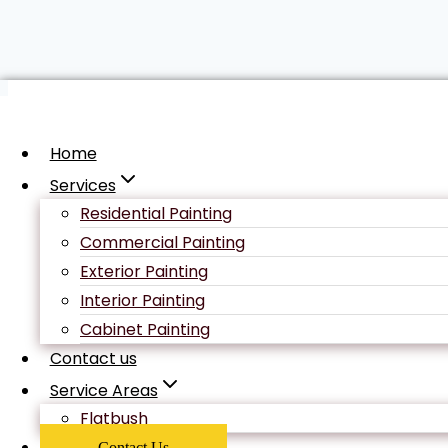
Skip
to
Uncategorized
content
Home
Services
Igralnica Bobby
Residential Painting
Commercial Painting
Casino Review
Exterior Painting
Interior Painting
Cabinet Painting
Contact us
By
wpdefault
May 30, 2026
Service Areas
Flatbush
Standardne vrste vključuje bonus dobrodošlice, 
preizkusite igre brez porabe centa; nagrade za vrt
Contact Us