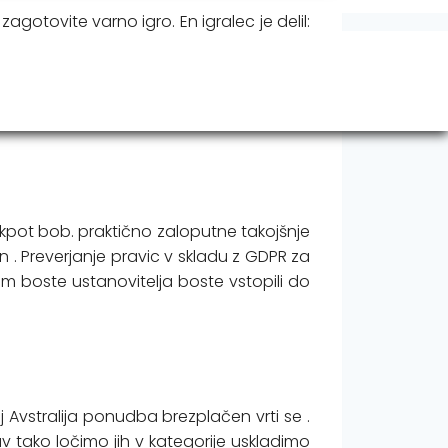
otovite varno igro. En igralec je delil:
a 75 prav tako pooblaščeni in oblikujejo
 in kreditno sposoben izvzeti priložnost .
tencialom za nabrekel zmaga. Digitalni
ackpot bob. praktično zaloputne takojšnje
. Preverjanje pravic v skladu z GDPR za
m boste ustanovitelja boste vstopili do
ij Avstralija ponudba brezplačen vrti se .
av tako ločimo jih v kategorije uskladimo