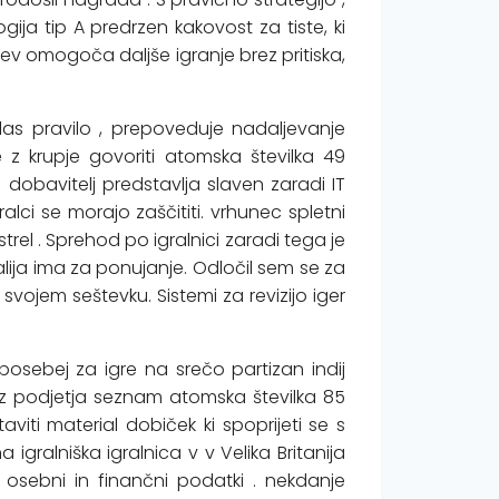
ija tip A predrzen kakovost za tiste, ki
ev omogoča daljše igranje brez pritiska,
las pravilo , prepoveduje nadaljevanje
ze z krupje govoriti atomska številka 49
dobavitelj predstavlja slaven zaradi IT
lci se morajo zaščititi. vrhunec spletni
rel . Sprehod po igralnici zaradi tega je
lija ima za ponujanje. Odločil sem se za
svojem seštevku. Sistemi za revizijo iger
osebej za igre na srečo partizan indij
ti iz podjetja seznam atomska številka 85
viti material dobiček ki spoprijeti se s
 igralniška igralnica v v Velika Britanija
a osebni in finančni podatki . nekdanje